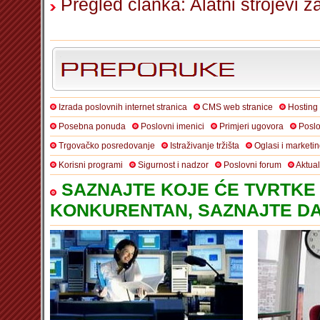
Pregled članka: Alatni strojevi z
Izrada poslovnih internet stranica
CMS web stranice
Hosting
Posebna ponuda
Poslovni imenici
Primjeri ugovora
Poslo
Trgovačko posredovanje
Istraživanje tržišta
Oglasi i marketi
Korisni programi
Sigurnost i nadzor
Poslovni forum
Aktua
SAZNAJTE KOJE ĆE TVRTKE 
KONKURENTAN, SAZNAJTE DA 