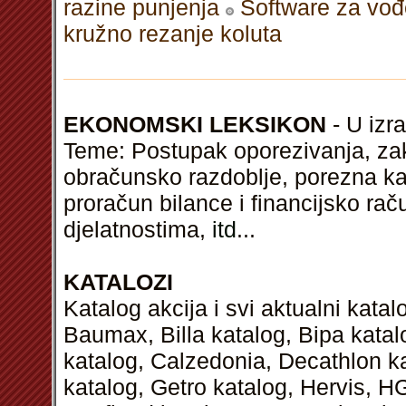
razine punjenja
Software za vođ
kružno rezanje koluta
EKONOMSKI LEKSIKON
- U izra
Teme: Postupak oporezivanja, zak
obračunsko razdoblje, porezna kar
proračun bilance i financijsko ra
djelatnostima,
itd
...
KATALOZI
Katalog akcija i svi aktualni kata
Baumax, Billa katalog, Bipa kata
katalog, Calzedonia, Decathlon k
katalog, Getro katalog, Hervis, H