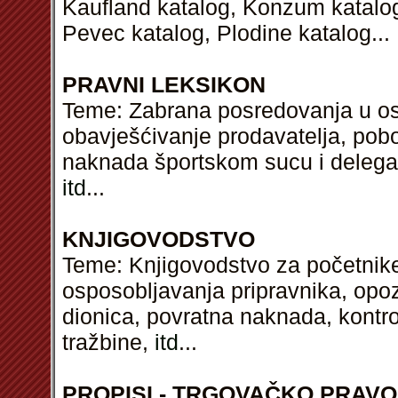
Kaufland katalog, Konzum katalog,
Pevec katalog, Plodine katalog...
PRAVNI LEKSIKON
Teme: Zabrana posredovanja u osi
obavješćivanje prodavatelja, pobo
naknada športskom sucu i delegat
itd
...
KNJIGOVODSTVO
Teme: Knjigovodstvo za početnike,
osposobljavanja pripravnika, opoz
dionica, povratna naknada, kontrol
tražbine,
itd
...
PROPISI - TRGOVAČKO PRAVO