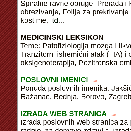
Spiralne ravne opruge, Prerada i 
obrezivanje, Folije za prekrivanj
kostime,
itd
...
MEDICINSKI LEKSIKON
Teme: Patofiziologija mozga i lik
Tranzitorni ishemični atak (TIA) i 
oksigenoterapija, Pozitronska em
POSLOVNI IMENICI
Ponuda poslovnih imenika: Jakšić
Ražanac, Bednja, Borovo, Zagreb 
IZRADA WEB STRANICA
Izrada poslovnih web stranica za 
radnje, za domove zdravlja, izrad