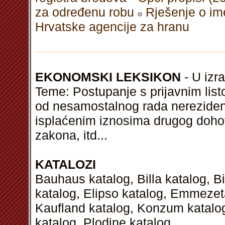
za određenu robu
Rješenje o im
Hrvatske agencije za hranu
EKONOMSKI LEKSIKON
- U izra
Teme: Postupanje s prijavnim list
od nesamostalnog rada nerezidena
isplaćenim iznosima drugog dohot
zakona,
itd
...
KATALOZI
Bauhaus katalog, Billa katalog, B
katalog, Elipso katalog, Emmezeta
Kaufland katalog, Konzum katalog
katalog, Plodine katalog...