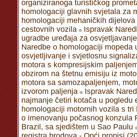
organiziranoga turističkog promet
homologaciji glavnih svjetala za 
homologaciji mehaničkih dijelov
cestovnih vozila
Ispravak Nared
ugradbe uređaja za osvjetljavanje 
Naredbe o homologaciji mopeda u
osvjetljivanje i svjetlosnu signaliz
motora s kompresijskim paljenjem
obzirom na štetnu emisiju iz moto
motora sa samozapaljenjem, motor
izvorom paljenja
Ispravak Nared
najmanje četiri kotača u pogledu 
homologaciji motornih vozila s tr
o imenovanju počasnog konzula R
Brazil, sa sjedištem u Sao Paulu
registra brodova - Opći propisi (2