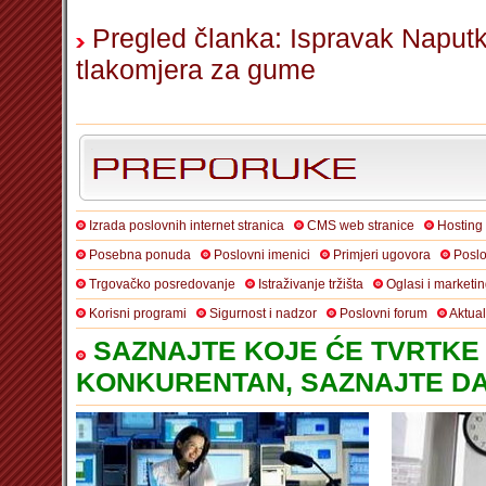
Pregled članka: Ispravak Naputka
tlakomjera za gume
Izrada poslovnih internet stranica
CMS web stranice
Hosting
Posebna ponuda
Poslovni imenici
Primjeri ugovora
Poslo
Trgovačko posredovanje
Istraživanje tržišta
Oglasi i marketi
Korisni programi
Sigurnost i nadzor
Poslovni forum
Aktua
SAZNAJTE KOJE ĆE TVRTKE 
KONKURENTAN, SAZNAJTE DA 