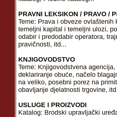
PRAVNI LEKSIKON / PRAVO / P
Teme: Prava i obveze ovlaštenih k
temeljni kapital i temeljni ulozi,
odabir i predodabir operatora, tra
pravičnosti,
itd
...
KNJIGOVODSTVO
Teme: Knjigovodstvena agencija,
deklariranje obuće, načelo blagaj
na veliko, posebni porez na primi
obavljanje djelatnosti trgovine,
itd
USLUGE I PROIZVODI
Katalog: Brodski upravljački uređa