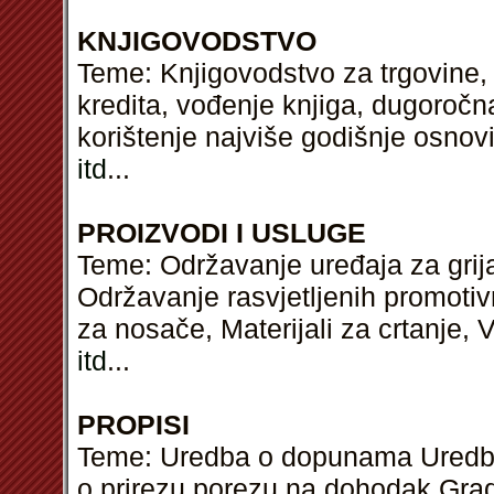
KNJIGOVODSTVO
Teme: Knjigovodstvo za trgovine, 
kredita, vođenje knjiga, dugoročna
korištenje najviše godišnje osnov
itd
...
PROIZVODI I USLUGE
Teme: Održavanje uređaja za grija
Održavanje rasvjetljenih promotivn
za nosače, Materijali za crtanje, 
itd
...
PROPISI
Teme: Uredba o dopunama Uredbe 
o prirezu porezu na dohodak Gra