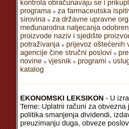
kontrola obračunavaju se i prikupl
programa
za farmaceutska ispit
sirovina
za državne upravne orga
međunarodna natjecanja odobrenje
proizvode naziv i sjedište proizvo
potraživanja
prijevoz oštećenih 
agencije čine stručni poslovi
pre
novine
vjesnik
programi
uslu
katalog
EKONOMSKI LEKSIKON
- U izra
Teme: Uplatni računi za obvezna 
politika smanjenja dividendi, izd
preuzimanju duga, obveze poslovođ