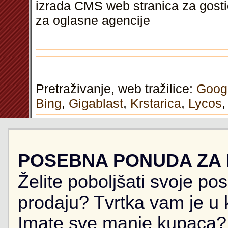
izrada CMS web stranica za gosti
za oglasne agencije
Pretraživanje, web tražilice:
Goog
Bing
,
Gigablast
,
Krstarica
,
Lycos
POSEBNA PONUDA ZA
Želite poboljšati svoje po
prodaju? Tvrtka vam je u k
Imate sve manje kupaca? 