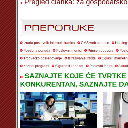
Pregled članka: za gospodarsko 
Izrada poslovnih internet stranica
CMS web stranice
Hosting
Posebna ponuda
Poslovni imenici
Primjeri ugovora
Poslo
Trgovačko posredovanje
Istraživanje tržišta
Oglasi i marketi
Korisni programi
Sigurnost i nadzor
Poslovni forum
Aktua
SAZNAJTE KOJE ĆE TVRTKE 
KONKURENTAN, SAZNAJTE DA 