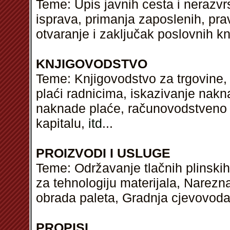
Teme: Upis javnih cesta i nerazvrs
isprava, primanja zaposlenih, pra
otvaranje i zaključak poslovnih kn
KNJIGOVODSTVO
Teme: Knjigovodstvo za trgovine, 
plaći radnicima, iskazivanje nakn
naknade plaće, računovodstveno
kapitalu,
itd
...
PROIZVODI I USLUGE
Teme: Održavanje tlačnih plinskih 
za tehnologiju materijala, Narezn
obrada paleta, Gradnja cjevovoda 
PROPISI