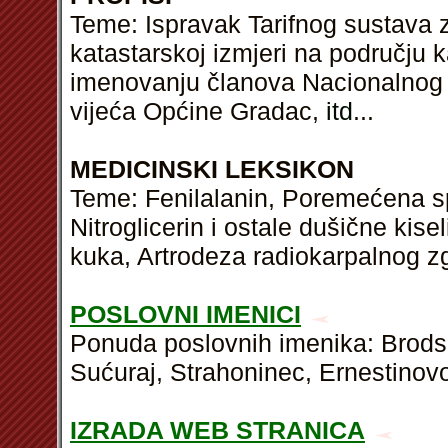
Teme: Ispravak Tarifnog sustava z
katastarskoj izmjeri na području 
imenovanju članova Nacionalnog 
vijeća Općine Gradac,
itd
...
MEDICINSKI LEKSIKON
Teme: Fenilalanin, Poremećena s
Nitroglicerin i ostale dušične kise
kuka, Artrodeza radiokarpalnog z
POSLOVNI IMENICI
Ponuda poslovnih imenika: Brodski
Sućuraj, Strahoninec, Ernestinovo
IZRADA WEB STRANICA