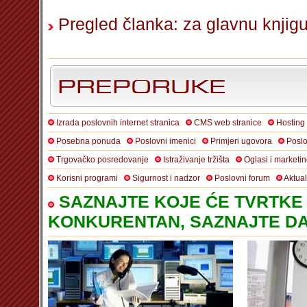
Pregled članka: za glavnu knjig
Izrada poslovnih internet stranica
CMS web stranice
Hosting
Posebna ponuda
Poslovni imenici
Primjeri ugovora
Poslo
Trgovačko posredovanje
Istraživanje tržišta
Oglasi i marketi
Korisni programi
Sigurnost i nadzor
Poslovni forum
Aktua
SAZNAJTE KOJE ĆE TVRTKE 
KONKURENTAN, SAZNAJTE DA 