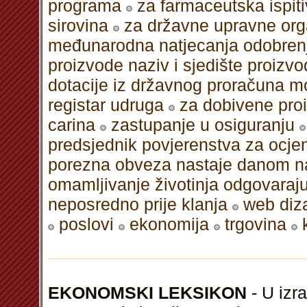
programa
za farmaceutska ispit
sirovina
za državne upravne orga
međunarodna natjecanja odobrenje
proizvode naziv i sjedište proizvo
dotacije iz državnog proračuna m
registar udruga
za dobivene proi
carina
zastupanje u osiguranju
predsjednik povjerenstva za ocje
porezna obveza nastaje danom na
omamljivanje životinja odgovaraj
neposredno prije klanja
web diz
poslovi
ekonomija
trgovina
EKONOMSKI LEKSIKON
- U izra