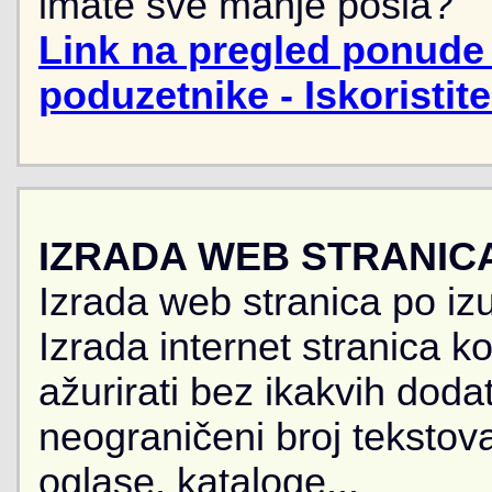
imate sve manje posla?
Link na pregled ponude 
poduzetnike - Iskoristit
IZRADA WEB STRANIC
Izrada web stranica po iz
Izrada internet stranica 
ažurirati bez ikakvih doda
neograničeni broj tekstova
oglase, kataloge...