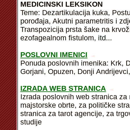
MEDICINSKI LEKSIKON
Teme: Dezartikulacija kuka, Post
porođaja, Akutni parametritis i zdj
Transpozicija prsta šake na krvožil
ezofagealnom fistulom,
itd
...
POSLOVNI IMENICI
Ponuda poslovnih imenika: Krk, 
Gorjani, Opuzen, Donji Andrijevci,
IZRADA WEB STRANICA
Izrada poslovnih web stranica za r
majstorske obrte, za političke str
stranica za tarot agencije, za t
studije