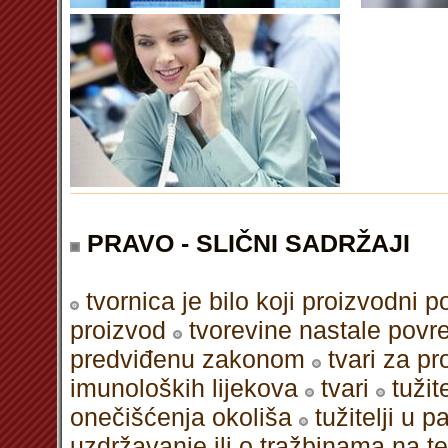
PRAVO - SLIČNI SADRŽAJI
tvornica je bilo koji proizvodni
proizvod
tvorevine nastale povr
predviđenu zakonom
tvari za pr
imunoloških lijekova
tvari
tužit
onečišćenja okoliša
tužitelji u
uzdržavanje ili o tražbinama na t