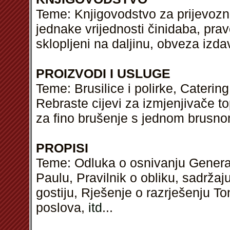
Teme: Knjigovodstvo za prijevozni
jednake vrijednosti činidaba, pra
sklopljeni na daljinu, obveza izd
PROIZVODI I USLUGE
Teme: Brusilice i polirke, Caterin
Rebraste cijevi za izmjenjivače to
za fino brušenje s jednom brusn
PROPISI
Teme: Odluka o osnivanju Genera
Paulu, Pravilnik o obliku, sadržaj
gostiju, Rješenje o razrješenju To
poslova,
itd
...