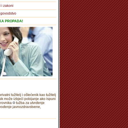
i i zakoni
igovodstvo
TKA PROPADA!
rivatni tužitelj i oštećenik kao tužitelj
ik može izbjeći pobijanje ako ispuni
erovnika
tužba za utvrđenje
vođenje javnozdravstvene,