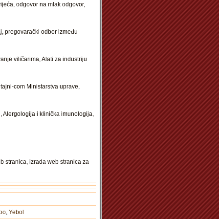
vijeća, odgovor na mlak odgovor,
žaj, pregovarački odbor između
je viličarima, Alati za industriju
 tajni-com Ministarstva uprave,
 Alergologija i klinička imunologija,
 stranica, izrada web stranica za
oo
,
Yebol