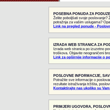
POSEBNA PONUDA ZA PODUZE
Želite poboljšati svoje poslovanje?
potražnja za vašim uslugama? Opa
Link na pregled ponude - Poslovn
IZRADA WEB STRANICA ZA PO
Izrada web stranica po izuzetno pov
troškova. Objavite neograničeni broj
Link za opširnije informacije o p
POSLOVNE INFORMACIJE, SAVJ
Potražite sve informacije o poslovan
rezultate istraživanja tržišta, poslo
Kontaktirajte nas ukoliko su Vam
PRIMJERI UGOVORA, POSLOVN