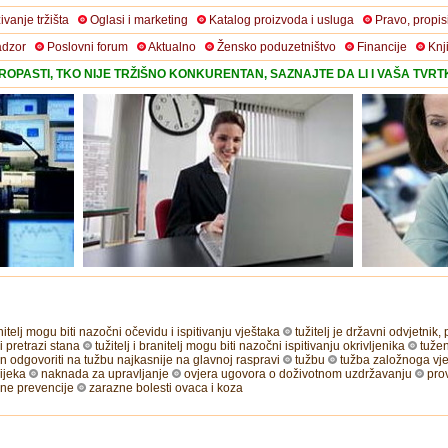
živanje tržišta
Oglasi i marketing
Katalog proizvoda i usluga
Pravo, propis
adzor
Poslovni forum
Aktualno
Žensko poduzetništvo
Financije
Knj
OPASTI, TKO NIJE TRŽIŠNO KONKURENTAN, SAZNAJTE DA LI I VAŠA TVR
ranitelj mogu biti nazočni očevidu i ispitivanju vještaka
tužitelj je državni odvjetnik, p
ni pretrazi stana
tužitelj i branitelj mogu biti nazočni ispitivanju okrivljenika
tužen
n odgovoriti na tužbu najkasnije na glavnoj raspravi
tužbu
tužba založnoga vj
ijeka
naknada za upravljanje
ovjera ugovora o doživotnom uzdržavanju
pro
rne prevencije
zarazne bolesti ovaca i koza