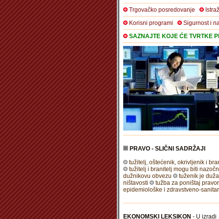
Trgovačko posredovanje
Istra
Korisni programi
Sigurnost i n
SAZNAJTE KOJE ĆE TVRTKE PR
PRAVO - SLIČNI SADRŽAJI
tužitelj, oštećenik, okrivljenik i b
tužitelj i branitelj mogu biti nazoč
dužnikovu obvezu
tuženik je duža
ništavosti
tužba za poništaj pravor
epidemiološke i zdravstveno-sanita
EKONOMSKI LEKSIKON
- U izradi