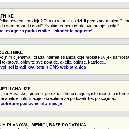
TNIKE
 Želite povećati prodaju? Tvrtka vam je u krizi ili pred zatvaranjem? 
da vam promet i dobit? Svakim danom imate sve manje posla?
e usluge za poduzetnike - Iskoristite popuste!
DUZETNIKE
oljnim cijenama. Izrada internet stranica koje možete uvijek samostal
 tekstova, objavite sve ponude, akcije, oglase, kataloge...
ovoljnoj izradi kvalitetnih CMS web stranica
ETI I ANALIZE
ju u Hrvatskoj, pravne, porezne i druge savjete, informacije o intern
vne analize, informacije o kreditima za poduzetnike, poticajima...
 potrebne poslovne informacije
IH PLANOVA, IMENICI, BAZE PODATAKA