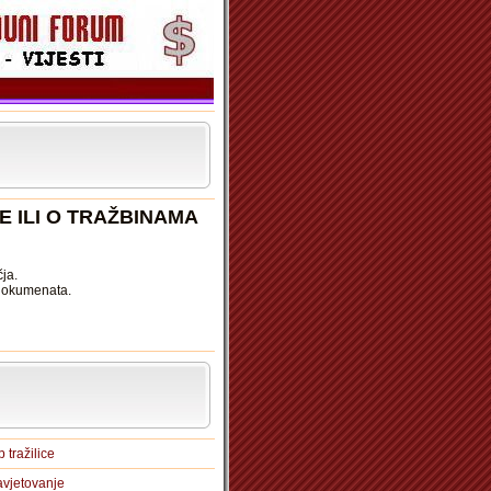
 ILI O TRAŽBINAMA
ja.
 dokumenata.
 tražilice
vjetovanje