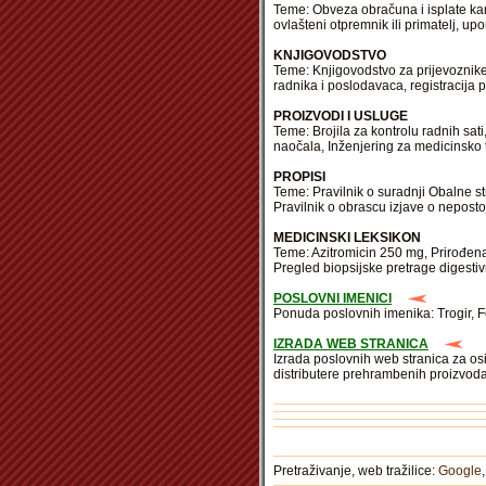
Teme: Obveza obračuna i isplate kam
ovlašteni otpremnik ili primatelj, u
KNJIGOVODSTVO
Teme: Knjigovodstvo za prijevoznike,
radnika i poslodavaca, registracija
PROIZVODI I USLUGE
Teme: Brojila za kontrolu radnih sati
naočala, Inženjering za medicinsko
PROPISI
Teme: Pravilnik o suradnji Obalne st
Pravilnik o obrascu izjave o neposto
MEDICINSKI LEKSIKON
Teme: Azitromicin 250 mg, Prirođena 
Pregled biopsijske pretrage digesti
POSLOVNI IMENICI
Ponuda poslovnih imenika: Trogir, 
IZRADA WEB STRANICA
Izrada poslovnih web stranica za os
distributere prehrambenih proizvoda
Pretraživanje, web tražilice:
Google