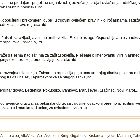
ata na predujam, projektna organizacija, povećanje broja i ovlaštenja radničkog 
poraba testnih podataka,
itd
...
 dopušteni i prekomjerni gubici u trgovini cvijećem, pravilnik o trošarinama, sadr
 poduzeća, pravo regresa,
itd
...
, Pulsni ispravljači, Uvoz motornih vozila, Faxline usluge, Osposobljavanje za rukovan
 terapeutska uređenja,
itd
...
raže s tijelima nadležnima za zaštitu okoliša, Rješenje o imenovanju Mire Martinec
janju okolnosti koje predstavljaju zapreku,
itd
...
i razvojna miastenija, Zatvorena repozicija prijeloma srednjeg članka prsta na ruci,
vnog trakta i nalaz, Laparoskopska salpingoplastika,
itd
...
Ferdinandovac, Bedenica, Pokupsko, Ivankovo, Maruševec, Sračinec, Novi Marof...
iguravajuća društva, za pekarske obrte, za trgovine lovačkom opremom, hosting web
, za auto limarske radionice, za ovlaštene uvoznike
,
All the web
,
AltaVista
,
Aol
,
Ask.com
,
Bing
,
Gigablast
,
Krstarica
,
Lycos
,
Mamma
,
Yah