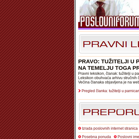
PRAVO: TUŽITELJI U
NA TEMELJU TOGA P
Pravni leksikon, članak: tužitelji u
Leksikon obuhvaća arhivu stručnih č
Većina članaka objavljena je na we
Pregled članka: tužitelji u parni
Izrada poslovnih internet stranica
Posebna ponuda
Poslovni ime