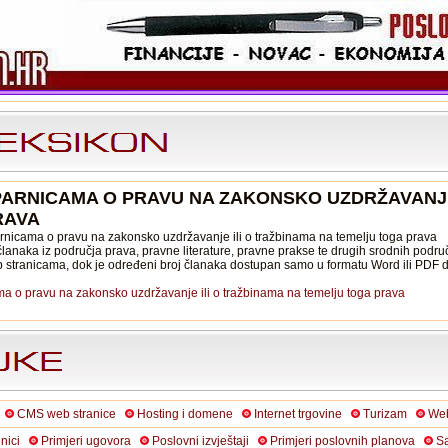
 PARNICAMA O PRAVU NA ZAKONSKO UZDRŽAVANJE
RAVA
 parnicama o pravu na zakonsko uzdržavanje ili o tražbinama na temelju toga prava
lanaka iz područja prava, pravne literature, pravne prakse te drugih srodnih područ
b stranicama, dok je određeni broj članaka dostupan samo u formatu Word ili PDF
cama o pravu na zakonsko uzdržavanje ili o tražbinama na temelju toga prava
CMS web stranice
Hosting i domene
Internet trgovine
Turizam
Web
nici
Primjeri ugovora
Poslovni izvještaji
Primjeri poslovnih planova
Sa