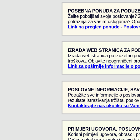
POSEBNA PONUDA ZA PODUZE
Želite poboljšati svoje poslovanje?
potražnja za vašim uslugama? Opa
Link na pregled ponude - Poslovn
IZRADA WEB STRANICA ZA PO
Izrada web stranica po izuzetno pov
troškova. Objavite neograničeni broj
Link za opširnije informacije o p
POSLOVNE INFORMACIJE, SAVJ
Potražite sve informacije o poslovan
rezultate istraživanja tržišta, poslo
Kontaktirajte nas ukoliko su Vam
PRIMJERI UGOVORA, POSLOVN
Korisni primjeri ugovora, obrasci, p
Vašim potrebama, pretraživanje baz