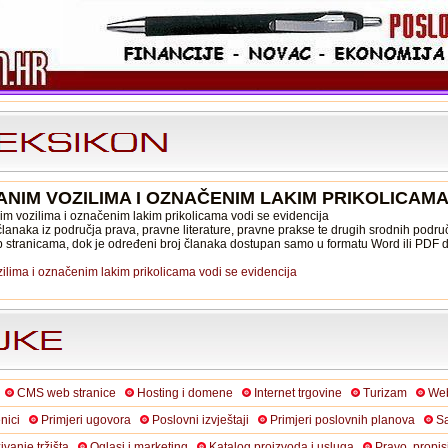
ANIM VOZILIMA I OZNAČENIM LAKIM PRIKOLICAMA
anim vozilima i označenim lakim prikolicama vodi se evidencija
lanaka iz područja prava, pravne literature, pravne prakse te drugih srodnih područ
b stranicama, dok je određeni broj članaka dostupan samo u formatu Word ili PDF
zilima i označenim lakim prikolicama vodi se evidencija
CMS web stranice
Hosting i domene
Internet trgovine
Turizam
Web
nici
Primjeri ugovora
Poslovni izvještaji
Primjeri poslovnih planova
Sa
živanje tržišta
Oglasi i marketing
Katalog proizvoda i usluga
Pravo, propis