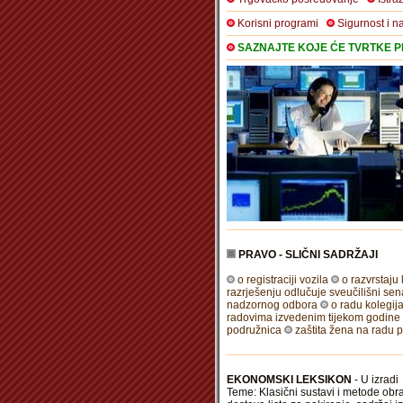
Korisni programi
Sigurnost i n
SAZNAJTE KOJE ĆE TVRTKE PR
PRAVO - SLIČNI SADRŽAJI
o registraciji vozila
o razvrstaj
razrješenju odlučuje sveučilišni se
nadzornog odbora
o radu kolegij
radovima izvedenim tijekom godine i
podružnica
zaštita žena na radu
EKONOMSKI LEKSIKON
- U izradi
Teme: Klasični sustavi i metode obra