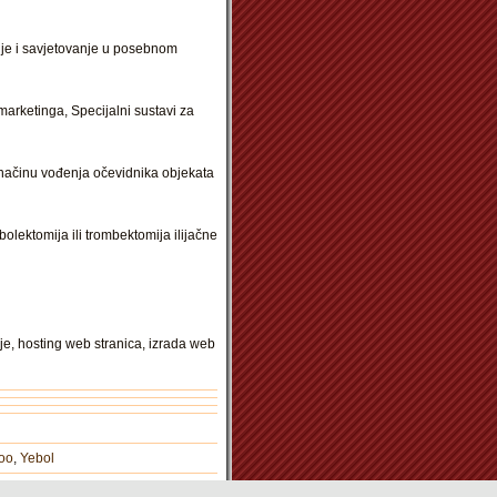
nje i savjetovanje u posebnom
marketinga, Specijalni sustavi za
o načinu vođenja očevidnika objekata
olektomija ili trombektomija ilijačne
je, hosting web stranica, izrada web
oo
,
Yebol