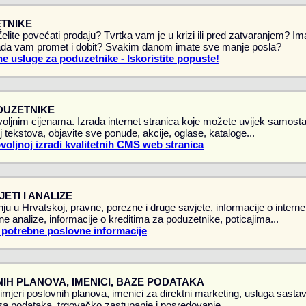
TNIKE
 Želite povećati prodaju? Tvrtka vam je u krizi ili pred zatvaranjem? 
da vam promet i dobit? Svakim danom imate sve manje posla?
e usluge za poduzetnike - Iskoristite popuste!
DUZETNIKE
oljnim cijenama. Izrada internet stranica koje možete uvijek samostal
 tekstova, objavite sve ponude, akcije, oglase, kataloge...
ovoljnoj izradi kvalitetnih CMS web stranica
ETI I ANALIZE
ju u Hrvatskoj, pravne, porezne i druge savjete, informacije o intern
vne analize, informacije o kreditima za poduzetnike, poticajima...
 potrebne poslovne informacije
IH PLANOVA, IMENICI, BAZE PODATAKA
rimjeri poslovnih planova, imenici za direktni marketing, usluga sasta
a podataka, trgovačko zastupanje i posredovanje...