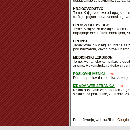
dostava liste za pakiranje, sadržaj iz
KNJIGOVODSTVO
Teme: Knjigovodstvo udruga, sporaz
slučaju, pojam i obvezatnost, trgova
PROIZVODI I USLUGE
Teme: Strojevi za rezanje asfalta i 
napajanje električnom energijom, Š
PROPISI
Teme: Pravilnik o higijeni hrane za
pod nadzorom, Zakon o međunarodn
MEDICINSKI LEKSIKON
Teme: Mehaničke komplikacije ostalih
arterije, Rekonstrukcija dojke s r
POSLOVNI IMENICI
Ponuda poslovnih imenika: Jesenje, 
IZRADA WEB STRANICA
Izrada poslovnih web stranica za gr
stranica za poliklinike, za frizere, 
Pretraživanje, web tražilice:
Google