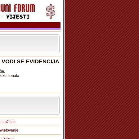
 VODI SE EVIDENCIJA
ja.
 dokumenata.
 tražilice
vjetovanje
i i zakoni