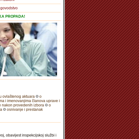
igovodstvo
TKA PROPADA!
ju ovlaštenog aktuara
o
ima i imenovanjima članova uprave i
je nakon provedenih izbora
o
ma
osnivanje i prestanak
, obavijest inspekcijskoj službi i