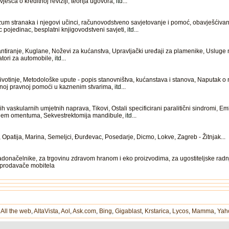
vješća o kreditnoj reviziji, teorija ugovora,
itd
...
um stranaka i njegovi učinci, računovodstveno savjetovanje i pomoć, obavješćiva
c pojedinac, besplatni knjigovodstveni savjeti,
itd
...
kantiranje, Kuglane, Noževi za kućanstva, Upravljački uređaji za plamenike, Usluge 
atori za automobile,
itd
...
 životinje, Metodološke upute - popis stanovništva, kućanstava i stanova, Naputak 
oj pravnoj pomoći u kaznenim stvarima,
itd
...
 vaskularnih umjetnih naprava, Tikovi, Ostali specificirani paralitični sindromi, Emb
ežnjem omentuma, Sekvestrektomija mandibule,
itd
...
Opatija, Marina, Semeljci, Đurđevac, Posedarje, Dicmo, Lokve, Zagreb - Žitnjak...
adonačelnike, za trgovinu zdravom hranom i eko proizvodima, za ugostiteljske radn
za prodavače mobitela
,
All the web
,
AltaVista
,
Aol
,
Ask.com
,
Bing
,
Gigablast
,
Krstarica
,
Lycos
,
Mamma
,
Yah