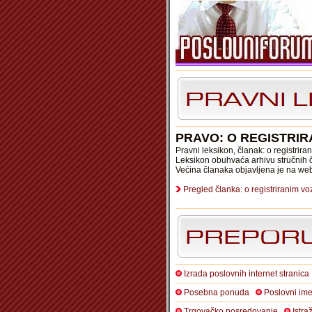
PRAVO: O REGISTRIR
Pravni leksikon, članak: o registrir
Leksikon obuhvaća arhivu stručnih č
Većina članaka objavljena je na we
Pregled članka: o registriranim vo
Izrada poslovnih internet stranica
Posebna ponuda
Poslovni ime
Trgovačko posredovanje
Istra