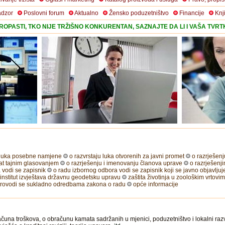
adzor
Poslovni forum
Aktualno
Žensko poduzetništvo
Financije
Knj
OPASTI, TKO NIJE TRŽIŠNO KONKURENTAN, SAZNAJTE DA LI I VAŠA TVR
u luka posebne namjene
o razvrstaju luka otvorenih za javni promet
o razrješen
nat tajnim glasovanjem
o razrješenju i imenovanju članova uprave
o razrješenj
a vodi se zapisnik
o radu izbornog odbora vodi se zapisnik koji se javno objavlju
nstitut izvještava državnu geodetsku upravu
zaštita životinja u zoološkim vrtovi
 provodi se sukladno odredbama zakona o radu
opće informacije
čuna troškova, o obračunu kamata sadržanih u mjenici, poduzetništvo i lokalni razvoj