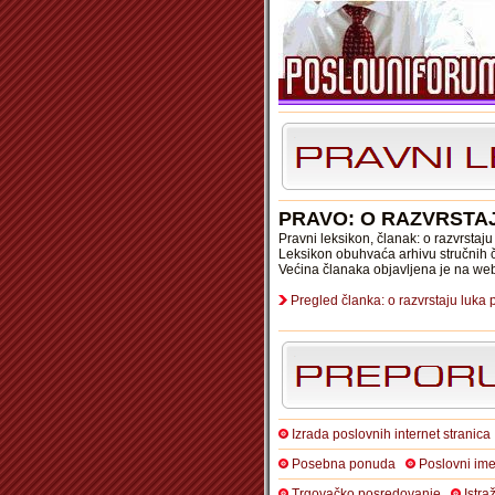
PRAVO: O RAZVRSTA
Pravni leksikon, članak: o razvrsta
Leksikon obuhvaća arhivu stručnih č
Većina članaka objavljena je na we
Pregled članka: o razvrstaju luk
Izrada poslovnih internet stranica
Posebna ponuda
Poslovni ime
Trgovačko posredovanje
Istra