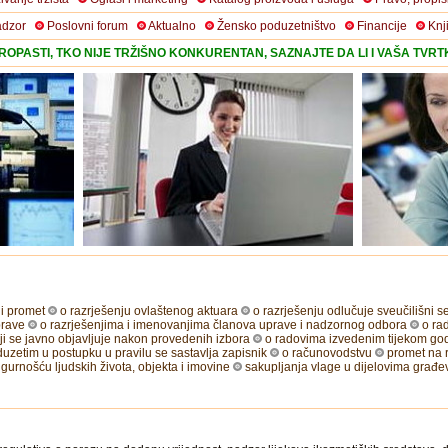
adzor
Poslovni forum
Aktualno
Žensko poduzetništvo
Financije
Knj
OPASTI, TKO NIJE TRŽIŠNO KONKURENTAN, SAZNAJTE DA LI I VAŠA TVR
ni promet
o razrješenju ovlaštenog aktuara
o razrješenju odlučuje sveučilišni 
prave
o razrješenjima i imenovanjima članova uprave i nadzornog odbora
o ra
ji se javno objavljuje nakon provedenih izbora
o radovima izvedenim tijekom godi
uzetim u postupku u pravilu se sastavlja zapisnik
o računovodstvu
promet na r
igurnošću ljudskih života, objekta i imovine
sakupljanja vlage u dijelovima građe