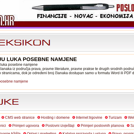
JU LUKA POSEBNE NAMJENE
ju luka posebne namjene
lanaka iz područja prava, pravne literature, pravne prakse te drugih srodnih područ
b stranicama, dok je određeni broj članaka dostupan samo u formatu Word ili PDF
a posebne namjene
CMS web stranice
Hosting i domene
Internet trgovine
Turizam
Web
nici
Primjeri ugovora
Poslovni izvještaji
Primjeri poslovnih planova
Sa
živanje tržišta
Oglasi i marketing
Katalog proizvoda i usluga
Pravo, propis