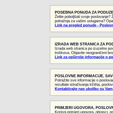
POSEBNA PONUDA ZA PODUZE
Želite poboljšati svoje poslovanje?
potražnja za vašim uslugama? Opa
Link na pregled ponude - Poslovn
IZRADA WEB STRANICA ZA PO
Izrada web stranica po izuzetno pov
troškova. Objavite neograničeni broj
Link za opširnije informacije o p
POSLOVNE INFORMACIJE, SAVJ
Potražite sve informacije o poslovan
rezultate istraživanja tržišta, poslo
Kontaktirajte nas ukoliko su Vam
PRIMJERI UGOVORA, POSLOVN
Korisni primjeri ugovora, obrasci, p