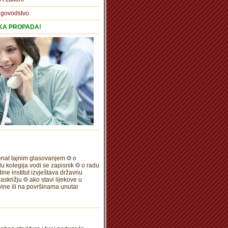
igovodstvo
TKA PROPADA!
senat tajnim glasovanjem
o
du kolegija vodi se zapisnik
o radu
ne institut izvještava državnu
askrižju
ako stavi lijekove u
vine ili na površinama unutar