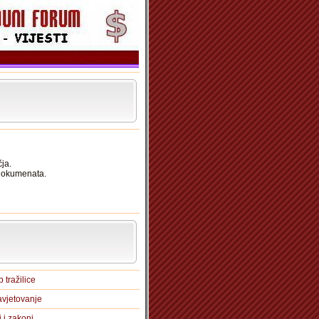
ja.
 dokumenata.
 tražilice
vjetovanje
i i zakoni