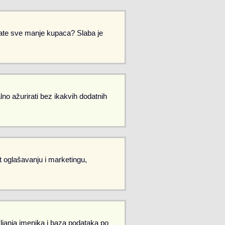
Imate sve manje kupaca? Slaba je
no ažurirati bez ikakvih dodatnih
et oglašavanju i marketingu,
vljanja imenika i baza podataka po