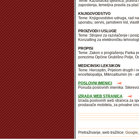
Teme: Kazuistička sjednica, pravna 
zaposlenja, temeljna pravila za pla
KNJIGOVODSTVO
Teme: Knjigovodstvo udruga, rad na 
uporabu, servis, jamstveni list, vla
PROIZVODI I USLUGE
Teme: Strojevi za razvlačenje i posi
Konzalting za elektroničku tehnologi
PROPISI
Teme: Zakon o proglašenju Parka pr
porezima Općine Grubišno Polje, O
MEDICINSKI LEKSIKON
Teme: Herceptin, Prijelom drugih i n
encefalopatija, Mikroalbumin (m - a
POSLOVNI IMENICI
Ponuda poslovnih imenika: Sikirevci
IZRADA WEB STRANICA
Izrada poslovnih web stranica za sp
prodavače mobitela, za privatne izna
Pretraživanje, web tražilice:
Google