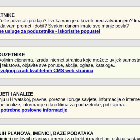
TNIKE
 Želite povećati prodaju? Tvrtka vam je u krizi ili pred zatvaranjem? 
da vam promet i dobit? Svakim danom imate sve manje posla?
e usluge za poduzetnike - Iskoristite popuste!
DUZETNIKE
oljnim cijenama. Izrada internet stranica koje možete uvijek samostal
 tekstova, objavite sve ponude, akcije, oglase, kataloge...
ovoljnoj izradi kvalitetnih CMS web stranica
ETI I ANALIZE
ju u Hrvatskoj, pravne, porezne i druge savjete, informacije o intern
vne analize, informacije o kreditima za poduzetnike, poticajima...
 potrebne poslovne informacije
IH PLANOVA, IMENICI, BAZE PODATAKA
rimjeri poslovnih planova, imenici za direktni marketing, usluga sasta