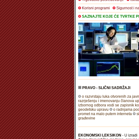
Korisni programi
Sigurnost i n
SAZNAJTE KOJE ĆE TVRTKE PR
PRAVO - SLIČNI SADRŽAJI
o razvrstaju luka otvorenih za jav
razrješenju i imenovanju članova u
izbornog odbora vodi se zapisnik ko
geodetsku upravu
o radnjama pod
promet na malo putem interneta
s
građevine
EKONOMSKI LEKSIKON
- U izradi