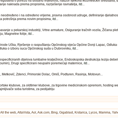
regulativa o porezu na dodanu vrijednost, nadzor lijekova ikozmetičkih sredstava, 
ćanje naknada prema propisima, razrješenje ravnatelja,
itd
...
neodređeno i na određeno vrijeme, pravna osobnost udruge, definiranje djelatnosti
stita potrošnja prema novim propisima,
itd
...
pavanje u pekarskoj industriji, Vrtne armature, Osiguranje tračnih vozila, Žičana pl
ju, Magnetne folije,
itd
...
irode Učka, Rješenje o raspuštanju Općinskog vijeća Općine Donji Lapac, Odluk
dluka o izboru suca Općinskog suda u Dubrovniku,
itd
...
especificiranih dijelova lumbalne kralježnice, Endoskopska destrukcija lezija debe
lbumin), Drugi specificirani neupalni poremećaji maternice,
itd
...
, Metković, Zdenci, Primorski Dolac, Omiš, Podturen, Rasinja, Motovun...
ortske klubove, za oldtimer klubove, za trgovine medicinskom opremom, hosting web
jmljivače soba turistima, za pedijatriju
,
All the web
,
AltaVista
,
Aol
,
Ask.com
,
Bing
,
Gigablast
,
Krstarica
,
Lycos
,
Mamma
,
Yah