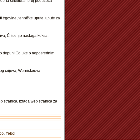
dobna struktura i broj poduzeća
 trgovine, tehničke upute, upute za
etiva, Čišćenje naslaga koksa,
a o dopuni Odluke o neposrednim
log crijeva, Wernickeova
 stranica, izrada web stranica za
oo
,
Yebol