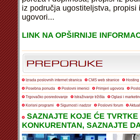
iz područja ugostiteljstva, propis
ugovori...
LINK NA OPŠIRNIJE INFORMAC
Izrada poslovnih internet stranica
CMS web stranice
Hosting
Posebna ponuda
Poslovni imenici
Primjeri ugovora
Poslo
Trgovačko posredovanje
Istraživanje tržišta
Oglasi i marketi
Korisni programi
Sigurnost i nadzor
Poslovni forum
Aktua
SAZNAJTE KOJE ĆE TVRTKE 
KONKURENTAN, SAZNAJTE DA 