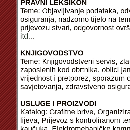
PRAVNI LEKSIKON
Teme: Objavljivanje podataka, odv
osiguranja, nadzorno tijelo na tem
prijevozu stvari, odgovornost ovrš
itd
...
KNJIGOVODSTVO
Teme: Knjigovodstveni servis, zla
zaposlenih kod obrtnika, oblici j
vrijednost i pretporez, sporazum 
savjetovanja, zdravstveno osigur
USLUGE I PROIZVODI
Katalog: Grafitne brtve, Organizir
lijeva, Prijevoz s kontroliranom 
kaučuka, Elektromehaničke kompon