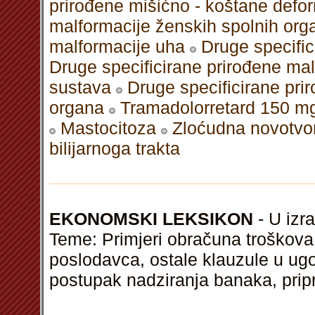
prirođene mišićno - koštane defo
malformacije ženskih spolnih org
malformacije uha
Druge specific
Druge specificirane prirođene mal
sustava
Druge specificirane pri
organa
Tramadolorretard 150 m
Mastocitoza
Zloćudna novotvori
bilijarnoga trakta
EKONOMSKI LEKSIKON
- U izra
Teme: Primjeri obračuna troškova
poslodavca, ostale klauzule u ugo
postupak nadziranja banaka, prip