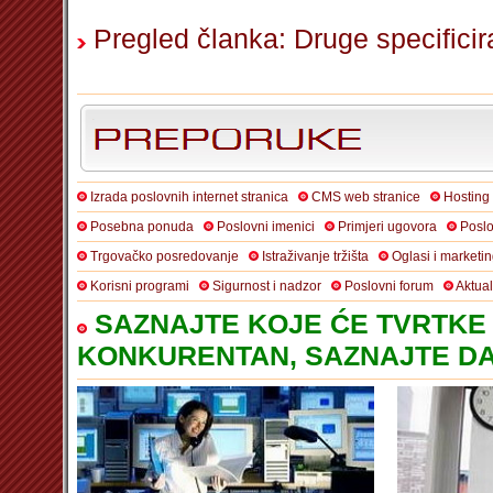
Pregled članka: Druge specifici
Izrada poslovnih internet stranica
CMS web stranice
Hosting
Posebna ponuda
Poslovni imenici
Primjeri ugovora
Poslo
Trgovačko posredovanje
Istraživanje tržišta
Oglasi i marketi
Korisni programi
Sigurnost i nadzor
Poslovni forum
Aktua
SAZNAJTE KOJE ĆE TVRTKE 
KONKURENTAN, SAZNAJTE DA 