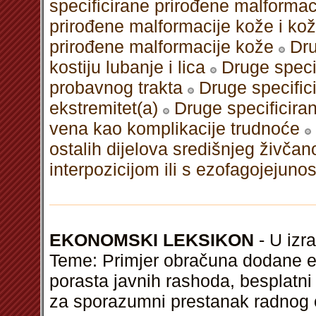
specificirane prirođene malformacij
prirođene malformacije kože i ko
prirođene malformacije kože
Dru
kostiju lubanje i lica
Druge speci
probavnog trakta
Druge specific
ekstremitet(a)
Druge specificira
vena kao komplikacije trudnoće
ostalih dijelova središnjeg živča
interpozicijom ili s ezofagojejun
EKONOMSKI LEKSIKON
- U izra
Teme: Primjer obračuna dodane ek
porasta javnih rashoda, besplatn
za sporazumni prestanak radnog 