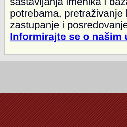
sastavljanja imenika i ba
potrebama, pretraživanje
zastupanje i posredovanje
Informirajte se o našim 