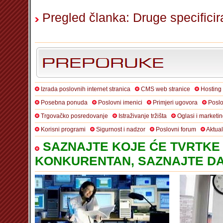
Pregled članka: Druge specifici
Izrada poslovnih internet stranica
CMS web stranice
Hosting
Posebna ponuda
Poslovni imenici
Primjeri ugovora
Poslo
Trgovačko posredovanje
Istraživanje tržišta
Oglasi i marketi
Korisni programi
Sigurnost i nadzor
Poslovni forum
Aktua
SAZNAJTE KOJE ĆE TVRTKE 
KONKURENTAN, SAZNAJTE DA 