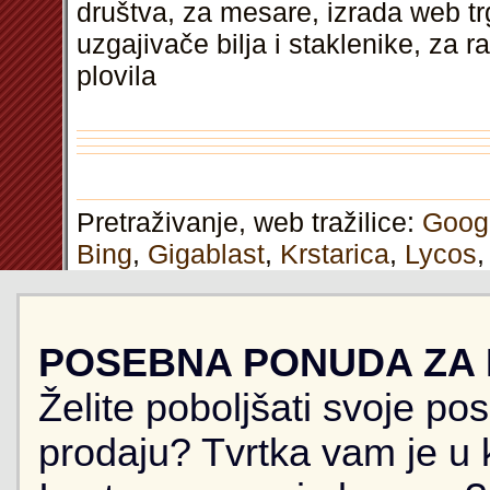
društva, za mesare, izrada web t
uzgajivače bilja i staklenike, za 
plovila
Pretraživanje, web tražilice:
Goog
Bing
,
Gigablast
,
Krstarica
,
Lycos
POSEBNA PONUDA ZA
Želite poboljšati svoje po
prodaju? Tvrtka vam je u k