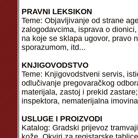
PRAVNI LEKSIKON
Teme: Objavljivanje od strane ag
zalogodavcima, isprava o dionici,
na koje se sklapa ugovor, pravo 
sporazumom,
itd
...
KNJIGOVODSTVO
Teme: Knjigovodstveni servis, ist
odlučivanje pregovaračkog odbora, 
materijala, zastoj i prekid zastar
inspektora, nematerijalna imovin
USLUGE I PROIZVODI
Katalog: Gradski prijevoz tramvaj
kože, Okviri za registarske tabli