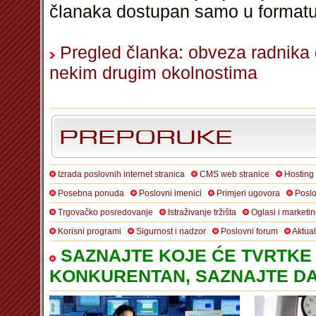
članaka dostupan samo u format
Pregled članka: obveza radnika d
nekim drugim okolnostima
Izrada poslovnih internet stranica
CMS web stranice
Hosting
Posebna ponuda
Poslovni imenici
Primjeri ugovora
Poslo
Trgovačko posredovanje
Istraživanje tržišta
Oglasi i marketi
Korisni programi
Sigurnost i nadzor
Poslovni forum
Aktua
SAZNAJTE KOJE ĆE TVRTKE 
KONKURENTAN, SAZNAJTE DA 