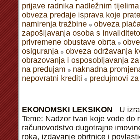
prijave radnika nadležnim tijelim
obveza predaje isprava koje prat
namirenja tražbine
obveza plaća
zapošljavanja osoba s invaliditet
privremene obustave obrta
obve
osiguranja
obveza održavanja kv
obrazovanja i osposobljavanja za
na predujam
naknadna promjena
nepovratni krediti
predujmovi za
EKONOMSKI LEKSIKON
- U izra
Teme: Nadzor tvari koje vode do
računovodstvo dugotrajne imovine
roka, izdavanje obrtnice i povlast