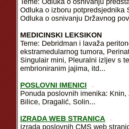
Teme: Odluka o osnivanju predst
Odluka o izboru potpredsjednika 
Odluka o osnivanju Državnog povj
MEDICINSKI LEKSIKON
Teme: Debridman i lavaža periton
ekstramedularnog tumora, Perinat
Singulair mini, Pleuralni izljev s 
embrioniranim jajima,
itd
...
POSLOVNI IMENICI
Ponuda poslovnih imenika: Knin,
Bilice, Dragalić, Solin...
IZRADA WEB STRANICA
Izrada poslovnih CMS web stranic