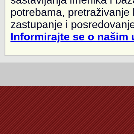
sastavljanja imenika i ba
potrebama, pretraživanje
zastupanje i posredovanje
Informirajte se o našim 