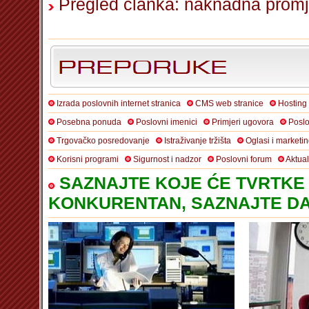
Pregled članka: naknadna prom
Izrada poslovnih internet stranica
CMS web stranice
Hosting
Posebna ponuda
Poslovni imenici
Primjeri ugovora
Poslo
Trgovačko posredovanje
Istraživanje tržišta
Oglasi i marketi
Korisni programi
Sigurnost i nadzor
Poslovni forum
Aktua
SAZNAJTE KOJE ĆE TVRTKE 
KONKURENTAN, SAZNAJTE DA 