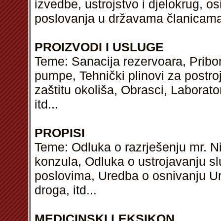
izvedbe, ustrojstvo i djelokrug, o
poslovanja u državama članicam
PROIZVODI I USLUGE
Teme: Sanacija rezervoara, Pribo
pumpe, Tehnički plinovi za postr
zaštitu okoliša, Obrasci, Laborato
itd
...
PROPISI
Teme: Odluka o razrješenju mr. N
konzula, Odluka o ustrojavanju s
poslovima, Uredba o osnivanju Ur
droga,
itd
...
MEDICINSKI LEKSIKON