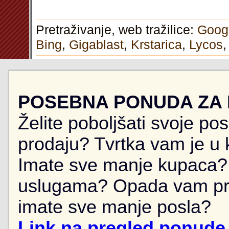
Pretraživanje, web tražilice:
Goog
Bing
,
Gigablast
,
Krstarica
,
Lycos
POSEBNA PONUDA ZA
Želite poboljšati svoje po
prodaju? Tvrtka vam je u k
Imate sve manje kupaca? 
uslugama? Opada vam pr
imate sve manje posla?
Link na pregled ponude 