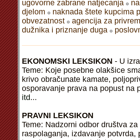
ugovorne zabrane natjecanja
na
djelom
naknada štete kupcima 
obvezatnost
agencija za privre
dužnika i priznanje duga
poslovn
EKONOMSKI LEKSIKON
- U izra
Teme: Koje posebne olakšice sma
krivo obračunate kamate, poljopri
osporavanje prava na popust na 
itd
...
PRAVNI LEKSIKON
Teme: Nadzorni odbor društva za 
raspolaganja, izdavanje potvrda, 