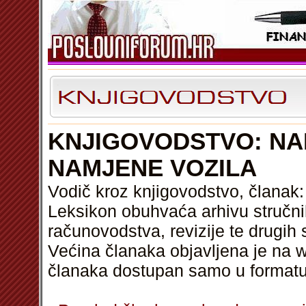
KNJIGOVODSTVO: N
NAMJENE VOZILA
Vodič kroz knjigovodstvo, člana
Leksikon obuhvaća arhivu stručni
računovodstva, revizije te drugih 
Većina članaka objavljena je na w
članaka dostupan samo u format