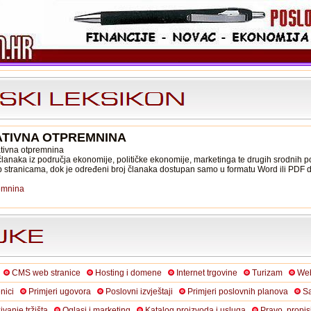
ATIVNA OTPREMNINA
ativna otpremnina
lanaka iz područja ekonomije, političke ekonomije, marketinga te drugih srodnih p
b stranicama, dok je određeni broj članaka dostupan samo u formatu Word ili PDF
remnina
CMS web stranice
Hosting i domene
Internet trgovine
Turizam
Web
nici
Primjeri ugovora
Poslovni izvještaji
Primjeri poslovnih planova
Sa
živanje tržišta
Oglasi i marketing
Katalog proizvoda i usluga
Pravo, propis