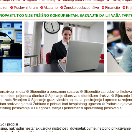
adzor
Poslovni forum
Aktualno
Žensko poduzetništvo
Financije
Knj
OPASTI, TKO NIJE TRŽIŠNO KONKURENTAN, SAZNAJTE DA LI I VAŠA TVR
orezivog iznosa
Stipendije u poreznom sustavu
Stipendije za redovno školov
im poslom prijenosa dionice
Stjecanje članstva u dioničkom društvu
Stjecanje 
ano zaduživanjem
Stjecanje građevinskih objekata, postrojenja i opreme razmje
titom proizvodnjom
Zabluda o pobudi kod besplatnog ugovora
Podaci o djelova
rativnog poslovanja
Dijagnoza stanja i performansi operativnog poslovanja
vo i propisi
šina, naknadni nestanak uzroka ništetnosti, dovršetak ovrhe, netočno prikazivanje