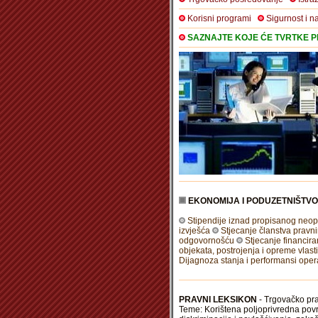
Korisni programi
Sigurnost i n
SAZNAJTE KOJE ĆE TVRTKE PR
EKONOMIJA I PODUZETNIŠTVO
Stipendije iznad propisanog neop
izvješća
Stjecanje članstva pravn
odgovornošću
Stjecanje financir
objekata, postrojenja i opreme vlas
Dijagnoza stanja i performansi ope
PRAVNI LEKSIKON
- Trgovačko pra
Teme: Korištena poljoprivredna povr