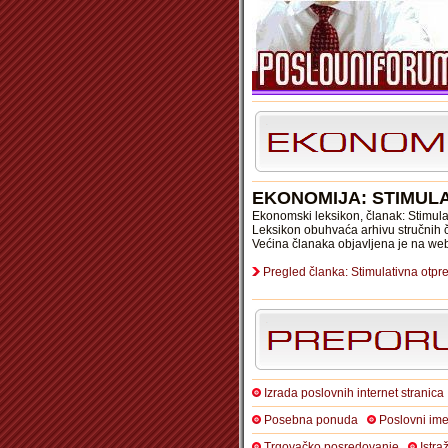
EKONOMIJA: STIMUL
Ekonomski leksikon, članak: Stimul
Leksikon obuhvaća arhivu stručnih č
Većina članaka objavljena je na we
Pregled članka: Stimulativna otp
Izrada poslovnih internet stranica
Posebna ponuda
Poslovni ime
Trgovačko posredovanje
Istra