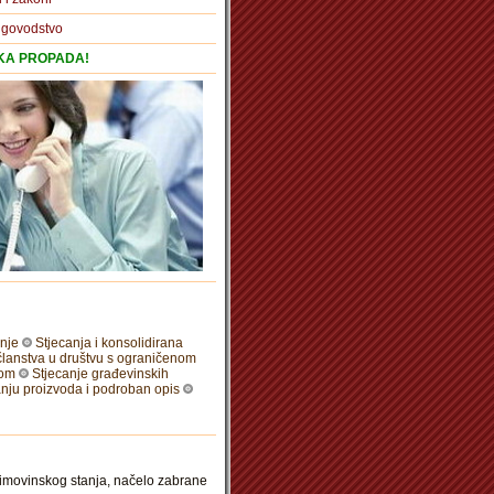
igovodstvo
TKA PROPADA!
anje
Stjecanja i konsolidirana
članstva u društvu s ograničenom
nom
Stjecanje građevinskih
nju proizvoda i podroban opis
 imovinskog stanja, načelo zabrane