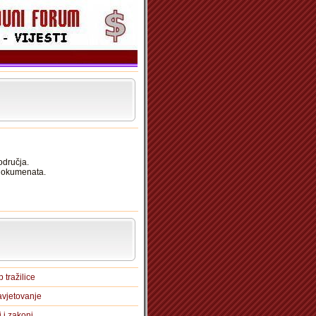
odručja.
 dokumenata.
 tražilice
vjetovanje
i i zakoni