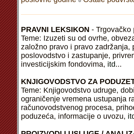
PRAVNI LEKSIKON
- Trgovačko p
Teme: Izuzeti su od ovrhe, obvez
založno pravo i pravo zadržanja, 
poslovodstvo i zastupanje, privre
investicijskim fondovima,
itd
...
KNJIGOVODSTVO ZA PODUZE
Teme: Knjigovodstvo udruge, dobit 
ograničenje vremena ustupanja rad
računovodstvenog procesa, prihod
poduzeća, informacije o uvozu,
it
PROIZVODI I USLUGE / ANALIZ