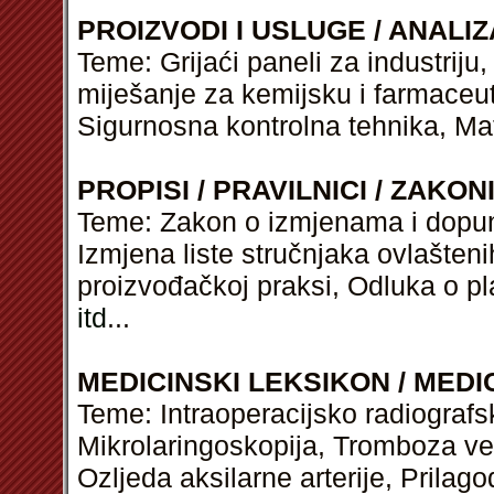
PROIZVODI I USLUGE / ANALIZ
Teme: Grijaći paneli za industriju, 
miješanje za kemijsku i farmaceut
Sigurnosna kontrolna tehnika, Mat
PROPISI / PRAVILNICI / ZAKON
Teme: Zakon o izmjenama i dopun
Izmjena liste stručnjaka ovlašteni
proizvođačkoj praksi, Odluka o pl
itd
...
MEDICINSKI LEKSIKON / MEDI
Teme: Intraoperacijsko radiografs
Mikrolaringoskopija, Tromboza ven
Ozljeda aksilarne arterije, Prila