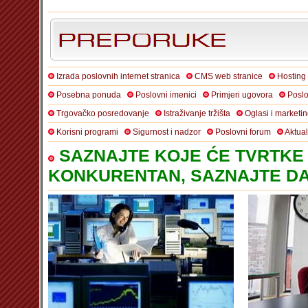
Izrada poslovnih internet stranica
CMS web stranice
Hosting
Posebna ponuda
Poslovni imenici
Primjeri ugovora
Poslo
Trgovačko posredovanje
Istraživanje tržišta
Oglasi i marketi
Korisni programi
Sigurnost i nadzor
Poslovni forum
Aktua
SAZNAJTE KOJE ĆE TVRTKE 
KONKURENTAN, SAZNAJTE DA 