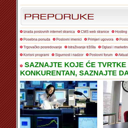
Izrada poslovnih internet stranica
CMS web stranice
Hosting
Posebna ponuda
Poslovni imenici
Primjeri ugovora
Poslo
Trgovačko posredovanje
Istraživanje tržišta
Oglasi i marketi
Korisni programi
Sigurnost i nadzor
Poslovni forum
Aktua
SAZNAJTE KOJE ĆE TVRTKE 
KONKURENTAN, SAZNAJTE DA 