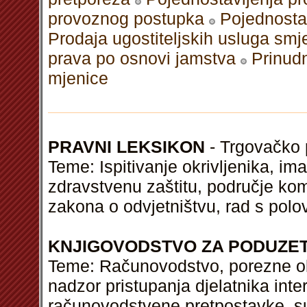
provoznog postupka
Pojednosta
Prodaja ugostiteljskih usluga smj
prava po osnovi jamstva
Prinud
mjenice
PRAVNI LEKSIKON
- Trgovačko p
Teme: Ispitivanje okrivljenika, ima
zdravstvenu zaštitu, područje kom
zakona o odvjetništvu, rad s po
KNJIGOVODSTVO ZA PODUZE
Teme: Računovodstvo, porezne ola
nadzor pristupanja djelatnika int
računovodstvene pretpostavke, su