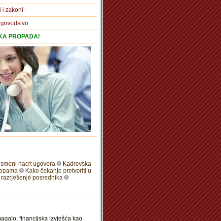
i i zakoni
igovodstvo
TKA PROPADA!
pismeni nacrt ugovora
Kadrovska
stopama
Kako čekanje pretvoriti u
i razrješenje posrednika
alo, financijska izvješća kao