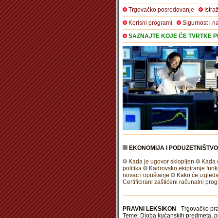
Trgovačko posredovanje
Istra
Korisni programi
Sigurnost i n
SAZNAJTE KOJE ĆE TVRTKE PR
EKONOMIJA I PODUZETNIŠTVO
Kada je ugovor sklopljen
Kada o
politika
Kadrovsko ekipiranje funkc
novac i opuštanje
Kako će izgleda
Certificirani zaštićeni računalni pro
PRAVNI LEKSIKON
- Trgovačko pra
Teme: Dioba kućanskih predmeta, p