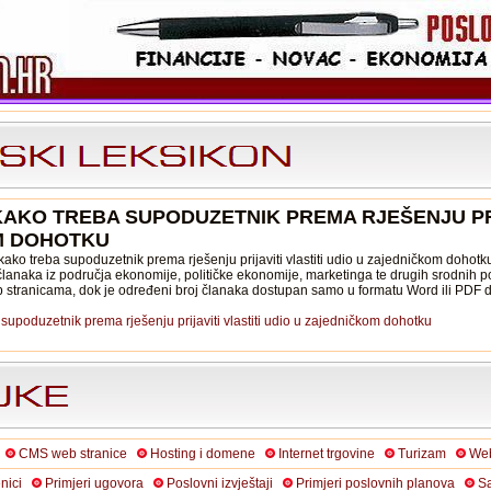
KAKO TREBA SUPODUZETNIK PREMA RJEŠENJU PRI
M DOHOTKU
ako treba supoduzetnik prema rješenju prijaviti vlastiti udio u zajedničkom dohotk
lanaka iz područja ekonomije, političke ekonomije, marketinga te drugih srodnih p
b stranicama, dok je određeni broj članaka dostupan samo u formatu Word ili PDF
supoduzetnik prema rješenju prijaviti vlastiti udio u zajedničkom dohotku
CMS web stranice
Hosting i domene
Internet trgovine
Turizam
Web
nici
Primjeri ugovora
Poslovni izvještaji
Primjeri poslovnih planova
Sa