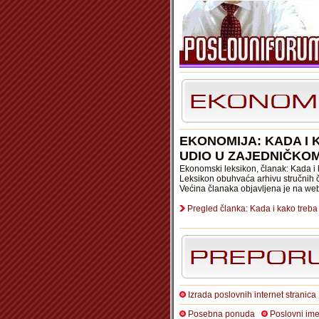
EKONOMIJA: KADA I 
UDIO U ZAJEDNIČKO
Ekonomski leksikon, članak: Kada i k
Leksikon obuhvaća arhivu stručnih č
Većina članaka objavljena je na we
Pregled članka: Kada i kako treba 
Izrada poslovnih internet stranica
Posebna ponuda
Poslovni ime