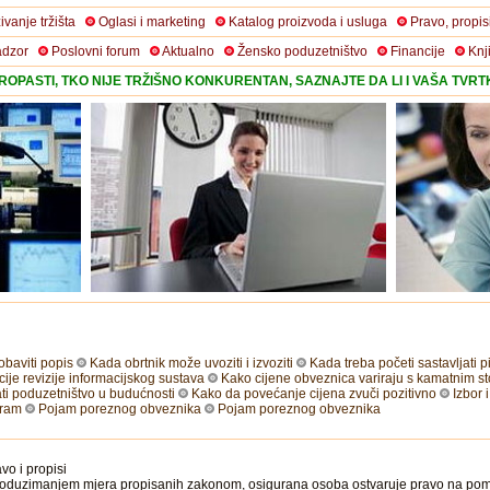
živanje tržišta
Oglasi i marketing
Katalog proizvoda i usluga
Pravo, propis
adzor
Poslovni forum
Aktualno
Žensko poduzetništvo
Financije
Knj
OPASTI, TKO NIJE TRŽIŠNO KONKURENTAN, SAZNAJTE DA LI I VAŠA TVR
baviti popis
Kada obrtnik može uvoziti i izvoziti
Kada treba početi sastavljati 
ije revizije informacijskog sustava
Kako cijene obveznica variraju s kamatnim 
ti poduzetništvo u budućnosti
Kako da povećanje cijena zvuči pozitivno
Izbor 
gram
Pojam poreznog obveznika
Pojam poreznog obveznika
vo i propisi
oduzimanjem mjera propisanih zakonom, osigurana osoba ostvaruje pravo na pomag