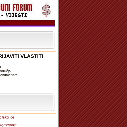
JAVITI VLASTITI
u
odručja.
 dokumenata.
 tražilice
vjetovanje