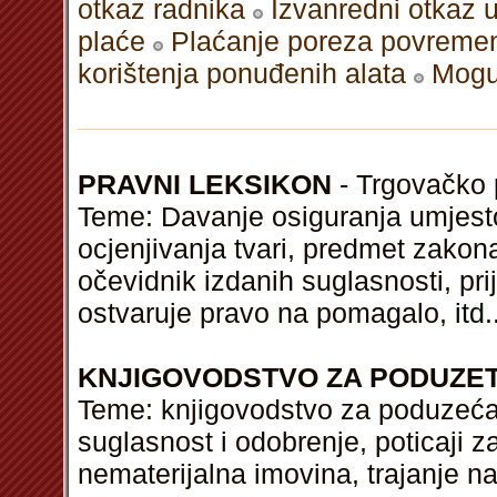
otkaz radnika
Izvanredni otkaz 
plaće
Plaćanje poreza povremen
korištenja ponuđenih alata
Moguć
PRAVNI LEKSIKON
- Trgovačko p
Teme: Davanje osiguranja umjesto
ocjenjivanja tvari, predmet zakona
očevidnik izdanih suglasnosti, pr
ostvaruje pravo na pomagalo,
itd
.
KNJIGOVODSTVO ZA PODUZE
Teme: knjigovodstvo za poduzeća,
suglasnost i odobrenje, poticaji 
nematerijalna imovina, trajanje n