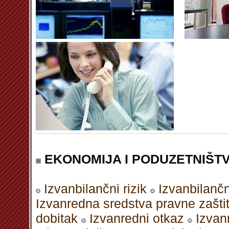
EKONOMIJA I PODUZETNIŠT
Izvanbilančni rizik
Izvanbilančn
Izvanredna sredstva pravne zašti
dobitak
Izvanredni otkaz
Izvan