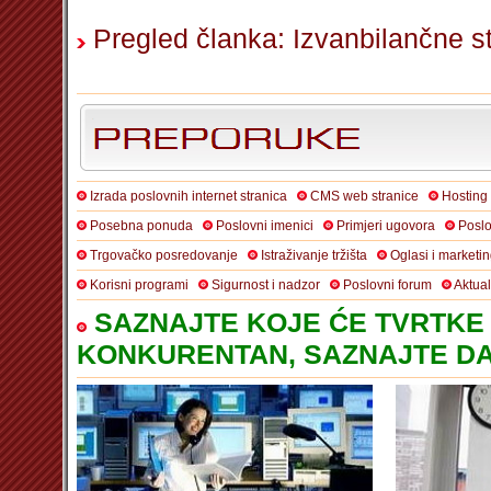
Pregled članka: Izvanbilančne s
Izrada poslovnih internet stranica
CMS web stranice
Hosting
Posebna ponuda
Poslovni imenici
Primjeri ugovora
Poslo
Trgovačko posredovanje
Istraživanje tržišta
Oglasi i marketi
Korisni programi
Sigurnost i nadzor
Poslovni forum
Aktua
SAZNAJTE KOJE ĆE TVRTKE 
KONKURENTAN, SAZNAJTE DA 