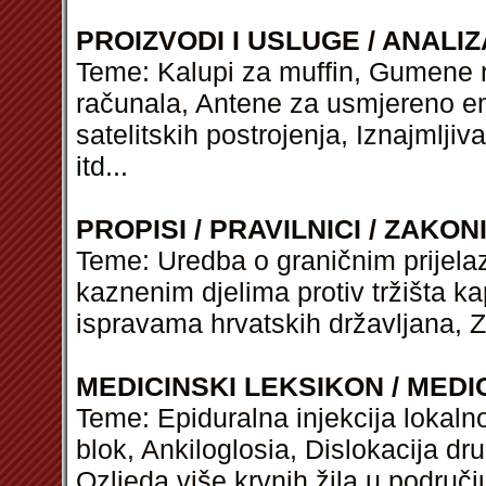
PROIZVODI I USLUGE / ANALIZ
Teme: Kalupi za muffin, Gumene 
računala, Antene za usmjereno em
satelitskih postrojenja, Iznajmlji
itd
...
PROPISI / PRAVILNICI / ZAKON
Teme: Uredba o graničnim prijela
kaznenim djelima protiv tržišta k
ispravama hrvatskih državljana, 
MEDICINSKI LEKSIKON / MEDI
Teme: Epiduralna injekcija lokalnog
blok, Ankiloglosia, Dislokacija dru
Ozljeda više krvnih žila u područj