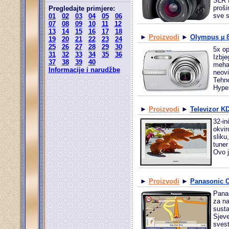
SLR f
proši
Pregledajte primjere:
sve s
01
02
03
04
05
06
07
08
09
10
11
12
13
14
15
16
17
18
►
Proizvodi
►
Olympus µ 
19
20
21
22
23
24
25
26
27
28
29
30
5x op
31
32
33
34
35
36
Izbje
37
38
39
40
mehan
Informacije i narudžbe
neovi
Tehno
Hyper
►
Proizvodi
►
Televizor K
32-i
okvir
slik
tuner
Ovo j
►
Proizvodi
►
Panasonic 
Panas
za na
susta
Sjeve
svest