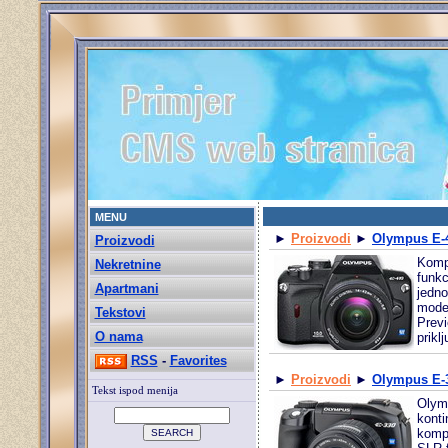
MENU
►
Proizvodi
►
Olympus E-
Proizvodi
Kompa
Nekretnine
funkc
Apartmani
jedno
model
Tekstovi
Previ
O nama
prikl
RSS
-
Favorites
►
Proizvodi
►
Olympus E-
Tekst ispod menija
Olymp
konti
kompo