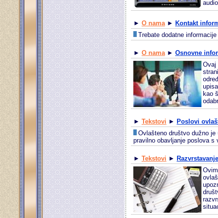
audio
►
O nama
►
Kontakt infor
Trebate dodatne informacije i
►
O nama
►
Osnovne info
Ovaj 
stran
određ
upisa
kao š
odabr
►
Tekstovi
►
Poslovi ovlaš
Ovlašteno društvo dužno je u
pravilno obavljanje poslova s 
►
Tekstovi
►
Razvrstavanje
Ovim 
ovlaš
upoz
društ
razvr
situa