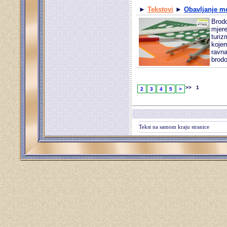
►
Tekstovi
►
Obavljanje m
Brodo
mjere
turiz
kojem
ravna
brodo
>> 1
2
3
4
5
>
Tekst na samom kraju stranice