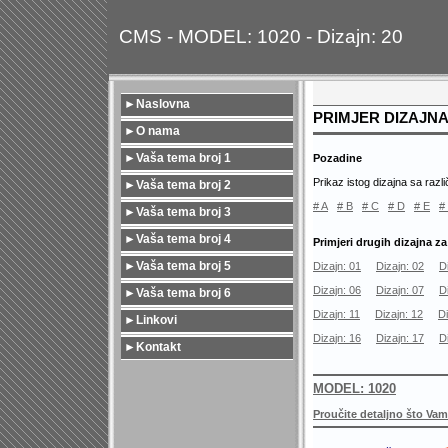
CMS - MODEL: 1020 - Dizajn: 20
►
Naslovna
PRIMJER DIZAJNA
►
O nama
►
Vaša tema broj 1
Pozadine
Prikaz istog dizajna sa razli
►
Vaša tema broj 2
# A
# B
# C
# D
# E
#
►
Vaša tema broj 3
►
Vaša tema broj 4
Primjeri drugih dizajna 
►
Vaša tema broj 5
Dizajn: 01
Dizajn: 02
D
Dizajn: 06
Dizajn: 07
D
►
Vaša tema broj 6
Dizajn: 11
Dizajn: 12
Di
►
Linkovi
Dizajn: 16
Dizajn: 17
D
►
Kontakt
MODEL: 1020
Proučite detaljno što V