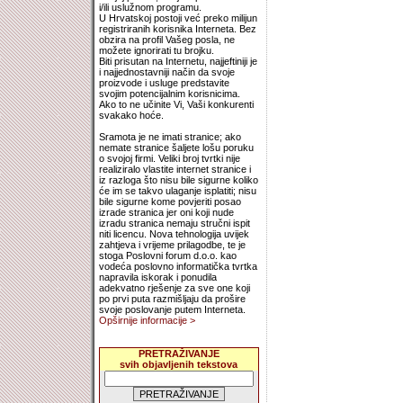
i/ili uslužnom programu.
U Hrvatskoj postoji već preko milijun
registriranih korisnika Interneta. Bez
obzira na profil Vašeg posla, ne
možete ignorirati tu brojku.
Biti prisutan na Internetu, najjeftiniji je
i najjednostavniji način da svoje
proizvode i usluge predstavite
svojim potencijalnim korisnicima.
Ako to ne učinite Vi, Vaši konkurenti
svakako hoće.
Sramota je ne imati stranice; ako
nemate stranice šaljete lošu poruku
o svojoj firmi. Veliki broj tvrtki nije
realiziralo vlastite internet stranice i
iz razloga što nisu bile sigurne koliko
će im se takvo ulaganje isplatiti; nisu
bile sigurne kome povjeriti posao
izrade stranica jer oni koji nude
izradu stranica nemaju stručni ispit
niti licencu. Nova tehnologija uvijek
zahtjeva i vrijeme prilagodbe, te je
stoga Poslovni forum d.o.o. kao
vodeća poslovno informatička tvrtka
napravila iskorak i ponudila
adekvatno rješenje za sve one koji
po prvi puta razmišljaju da prošire
svoje poslovanje putem Interneta.
Opširnije informacije >
PRETRAŽIVANJE
svih objavljenih tekstova