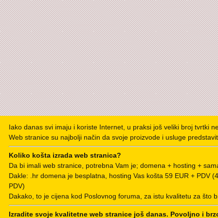
Iako danas svi imaju i koriste Internet, u praksi još veliki broj tvrtki 
Web stranice su najbolji način da svoje proizvode i usluge predstavit
Koliko košta izrada web stranica?
Da bi imali web stranice, potrebna Vam je; domena + hosting + sama
Dakle: .hr domena je besplatna, hosting Vas košta 59 EUR + PDV 
PDV)
Dakako, to je cijena kod Poslovnog foruma, za istu kvalitetu za što b
Izradite svoje kvalitetne web stranice još danas. Povoljno i brz
POSEBNA PONUDA ZA PODUZETNIKE