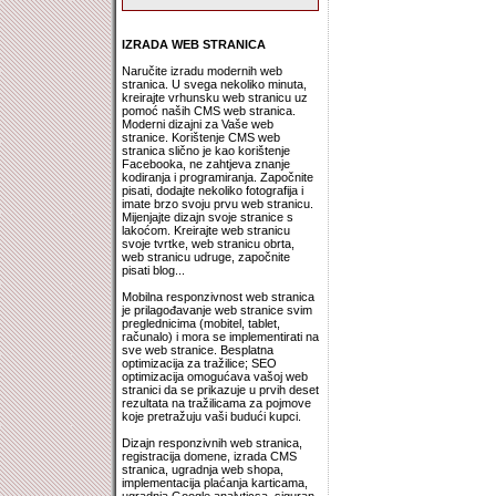
IZRADA WEB STRANICA
Naručite izradu modernih web
stranica. U svega nekoliko minuta,
kreirajte vrhunsku web stranicu uz
pomoć naših CMS web stranica.
Moderni dizajni za Vaše web
stranice. Korištenje CMS web
stranica slično je kao korištenje
Facebooka, ne zahtjeva znanje
kodiranja i programiranja. Započnite
pisati, dodajte nekoliko fotografija i
imate brzo svoju prvu web stranicu.
Mijenjajte dizajn svoje stranice s
lakoćom. Kreirajte web stranicu
svoje tvrtke, web stranicu obrta,
web stranicu udruge, započnite
pisati blog...
Mobilna responzivnost web stranica
je prilagođavanje web stranice svim
preglednicima (mobitel, tablet,
računalo) i mora se implementirati na
sve web stranice. Besplatna
optimizacija za tražilice; SEO
optimizacija omogućava vašoj web
stranici da se prikazuje u prvih deset
rezultata na tražilicama za pojmove
koje pretražuju vaši budući kupci.
Dizajn responzivnih web stranica,
registracija domene, izrada CMS
stranica, ugradnja web shopa,
implementacija plaćanja karticama,