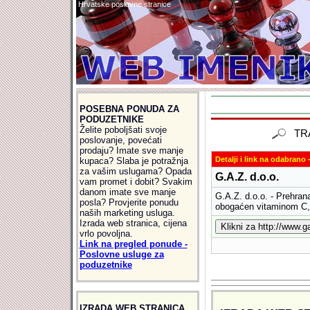
Hrvatske poslovne stranice
POSEBNA PONUDA ZA
PODUZETNIKE
Želite poboljšati svoje
TR
poslovanje, povećati
prodaju? Imate sve manje
Detalji i link na odabrano -
kupaca? Slaba je potražnja
za vašim uslugama? Opada
G.A.Z. d.o.o.
vam promet i dobit? Svakim
danom imate sve manje
G.A.Z. d.o.o. - Prehr
posla? Provjerite ponudu
obogaćen vitaminom C, 
naših marketing usluga.
Izrada web stranica, cijena
vrlo povoljna.
Link na pregled ponude -
Poslovne usluge za
poduzetnike
IZRADA WEB STRANICA,