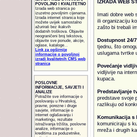
IZRADA WEB S
POVOLJNO I KVALITETNO
Izrada web stranica po
izuzetno povoljnim cijenama.
Imati dobre web s
Izrada internet stranica koje
ili organizaciju k
možete uvijek samostalno
zašto bi trebali i
ažurirati bez ikakvih
dodatnih troškova. Objavite
neograničeni broj tekstova,
Dostupnost 24/7
objavite sve ponude, akcije,
oglase, kataloge...
tjednu, što omogu
Link za opširnije
uslugama tvrtke u
informacije o povoljnoj
izradi kvalitetnih CMS web
stranica
Povećanje vidlji
vidljivije na inte
kupaca.
POSLOVNE
INFORMACIJE, SAVJETI I
Predstavljanje t
ANALIZE
Potražite sve informacije o
predstave svoje pr
poslovanju u Hrvatskoj,
razlikuju od konk
pravne, porezne i druge
savjete, informacije o
internet oglašavanju i
Komunikacija s
marketingu, rezultate
komuniciraju s k
istraživanja tržišta, poslovne
analize, informacije o
mreža i drugih k
kreditima za poduzetnike,