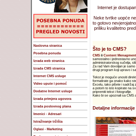
Internet je dostupan
Neke tvrtke uopće nem
to gotovo nevjerojatno
priliku kvalitetno preds
Naslovna stranica
Što je to CMS?
Posebna ponuda
CMS
ili
Content Menagment
samostalno i jednostavno unosi
Izrada web stranica
administratorskog sučelja, s
Za rad Vam dovoljan je samo V
Izrada CMS stranica
drugi program koji upravo i sa
Internet CMS usluge
Tekst je moguće unositi direkt
formatirate ga onako kako ste
Video upute i pomoć
Excelu, tako pišete i sadržaj
a potom to isto kopirate na sv
Dodatne Internet usluge
pripremiti tekst i fotografije.
Kako bi se upoznali sa CMS apl
Izrada primjera ugovora
Izrada poslovnog plana
Detaljne informacije 
Imenici - Adresari
Istraživanje tržišta
Oglasi - Marketing