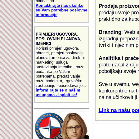
poticajima...
Prodaja proizvo
Kontaktirajte nas ukoliko
su Vam potrebne poslovne
prodaju svoje proi
informacije
praktično za kup
Branding
: Web s
PRIMJERI UGOVORA,
izgradnji prepozna
POSLOVNIH PLANOVA,
IMENICI
tvrtki i njezinim
Korisni primjeri ugovora,
obrasci, primjeri poslovnih
Analitika i praće
planova, imenici za direktni
marketing, usluga
prate i analiziraj
sastavljanja imenika i baza
poboljšaju svoje 
podataka po Vašim
potrebama, pretraživanje
baza podataka, trgovačko
Sve u svemu, web 
zastupanje i posredovanje...
konkurentne na tr
Informirajte se o našim
uslugama - Isplati se!
na najučinkovitiji
Link na našu pon