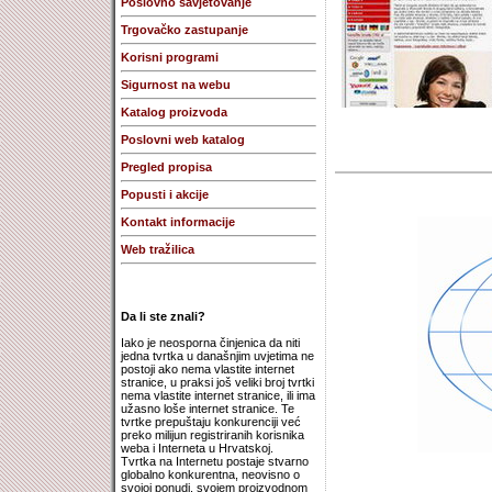
Poslovno savjetovanje
Trgovačko zastupanje
Korisni programi
Sigurnost na webu
Katalog proizvoda
Poslovni web katalog
Pregled propisa
Popusti i akcije
Kontakt informacije
Web tražilica
Da li ste znali?
Iako je neosporna činjenica da niti
jedna tvrtka u današnjim uvjetima ne
postoji ako nema vlastite internet
stranice, u praksi još veliki broj tvrtki
nema vlastite internet stranice, ili ima
užasno loše internet stranice. Te
tvrtke prepuštaju konkurenciji već
preko milijun registriranih korisnika
weba i Interneta u Hrvatskoj.
Tvrtka na Internetu postaje stvarno
globalno konkurentna, neovisno o
svojoj ponudi, svojem proizvodnom