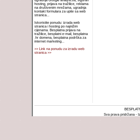
ugradnja Google analyticsa, siguran
hosting, prijava na tražilice, reklama
na društvenim mrežama, ugradnja
kontakt formulara za upite sa web
stranica...
Iskoristite ponudu: izrada web
stranica i hosting po najnižim
cijenama. Besplatna prijava na
tražilice, besplatni e-mail, besplatna
.hr domena, besplatna podrška za
internet marketing...
>> Link na ponudu za izradu web
stranica >>
BESPLAT
Sva prava pridržana - I