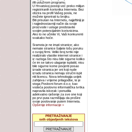
i/ili uslužnom programu.
U Hrvatskoj postoji već preko milijun
registriranih korisnika Interneta. Bez
obzira na profil Vašeg posla, ne
možete ignorirati tu brojku.
Biti prisutan na Internetu, najjeftiniji je
i najjednostavniji način da svoje
proizvode i usluge predstavite
svojim potencijalnim korisnicima.
Ako to ne učinite Vi, Vaši konkurenti
svakako hoće.
Sramota je ne imati stranice; ako
nemate stranice šaljete lošu poruku
o svojoj firmi. Veliki broj tvrtki nije
realiziralo vlastite internet stranice i
iz razloga što nisu bile sigurne koliko
će im se takvo ulaganje isplatiti; nisu
bile sigurne kome povjeriti posao
izrade stranica jer oni koji nude
izradu stranica nemaju stručni ispit
niti licencu. Nova tehnologija uvijek
zahtjeva i vrijeme prilagodbe, te je
stoga Poslovni forum d.o.o. kao
vodeća poslovno informatička tvrtka
napravila iskorak i ponudila
adekvatno rješenje za sve one koji
po prvi puta razmišljaju da prošire
svoje poslovanje putem Interneta.
Opširnije informacije >
PRETRAŽIVANJE
svih objavljenih tekstova