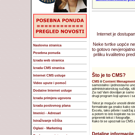
Internet je dostupan
Neke tvrtke uopće nem
Naslovna stranica
to gotovo nevjerojatno
Posebna ponuda
priliku kvalitetno preds
Izrada web stranica
Izrada CMS stranica
Što je to CMS?
Internet CMS usluge
CMS
ili
Content Menagment
Video upute i pomoć
samostalno i jednostavno unosi
administratorskog sučelja, s
Dodatne Internet usluge
Za rad Vam dovoljan je samo V
drugi program koji upravo i sa
Izrada primjera ugovora
Tekst je moguće unositi direkt
Izrada poslovnog plana
formatirate ga onako kako ste
Excelu, tako pišete i sadržaj
Imenici - Adresari
a potom to isto kopirate na sv
pripremiti tekst i fotografije.
Istraživanje tržišta
Kako bi se upoznali sa CMS apl
Oglasi - Marketing
Detaljne informacije 