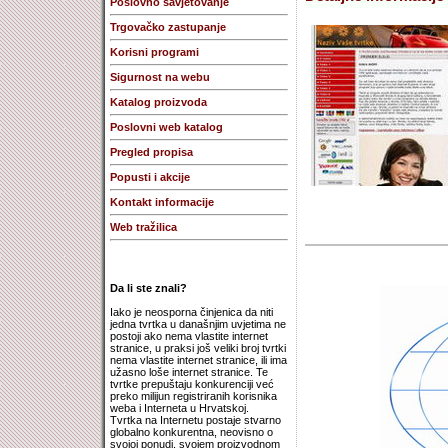
Poslovno savjetovanje
Trgovačko zastupanje
Korisni programi
Sigurnost na webu
Katalog proizvoda
Poslovni web katalog
Pregled propisa
Popusti i akcije
Kontakt informacije
Web tražilica
Da li ste znali?
Iako je neosporna činjenica da niti
jedna tvrtka u današnjim uvjetima ne
postoji ako nema vlastite internet
stranice, u praksi još veliki broj tvrtki
nema vlastite internet stranice, ili ima
užasno loše internet stranice. Te
tvrtke prepuštaju konkurenciji već
preko milijun registriranih korisnika
weba i Interneta u Hrvatskoj.
Tvrtka na Internetu postaje stvarno
globalno konkurentna, neovisno o
svojoj ponudi, svojem proizvodnom