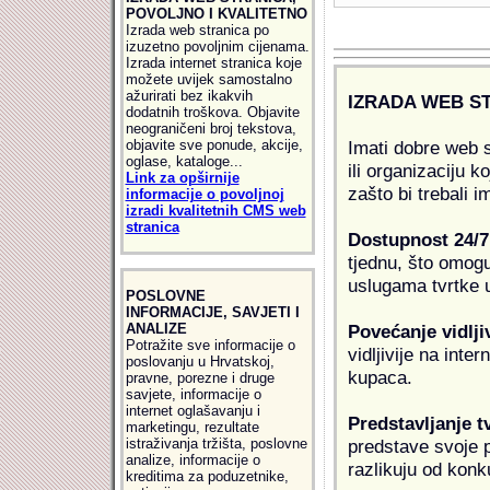
POVOLJNO I KVALITETNO
Izrada web stranica po
izuzetno povoljnim cijenama.
Izrada internet stranica koje
možete uvijek samostalno
ažurirati bez ikakvih
IZRADA WEB S
dodatnih troškova. Objavite
neograničeni broj tekstova,
objavite sve ponude, akcije,
Imati dobre web s
oglase, kataloge...
ili organizaciju k
Link za opširnije
zašto bi trebali i
informacije o povoljnoj
izradi kvalitetnih CMS web
stranica
Dostupnost 24/7
tjednu, što omogu
uslugama tvrtke u
POSLOVNE
INFORMACIJE, SAVJETI I
ANALIZE
Povećanje vidlji
Potražite sve informacije o
vidljivije na inte
poslovanju u Hrvatskoj,
kupaca.
pravne, porezne i druge
savjete, informacije o
internet oglašavanju i
Predstavljanje t
marketingu, rezultate
istraživanja tržišta, poslovne
predstave svoje pr
analize, informacije o
razlikuju od konk
kreditima za poduzetnike,