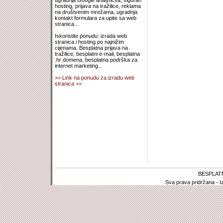
ugradnja Google analyticsa, siguran
hosting, prijava na tražilice, reklama
na društvenim mrežama, ugradnja
kontakt formulara za upite sa web
stranica...
Iskoristite ponudu: izrada web
stranica i hosting po najnižim
cijenama. Besplatna prijava na
tražilice, besplatni e-mail, besplatna
.hr domena, besplatna podrška za
internet marketing...
>> Link na ponudu za izradu web
stranica >>
BESPLAT
Sva prava pridržana - I