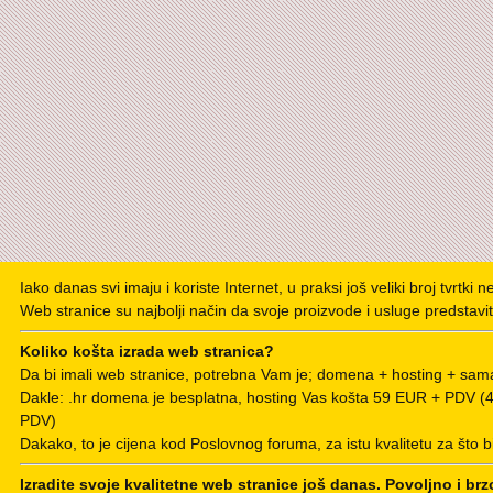
Iako danas svi imaju i koriste Internet, u praksi još veliki broj tvrtki 
Web stranice su najbolji način da svoje proizvode i usluge predstavit
Koliko košta izrada web stranica?
Da bi imali web stranice, potrebna Vam je; domena + hosting + sama
Dakle: .hr domena je besplatna, hosting Vas košta 59 EUR + PDV 
PDV)
Dakako, to je cijena kod Poslovnog foruma, za istu kvalitetu za što b
Izradite svoje kvalitetne web stranice još danas. Povoljno i brz
POSEBNA PONUDA ZA PODUZETNIKE