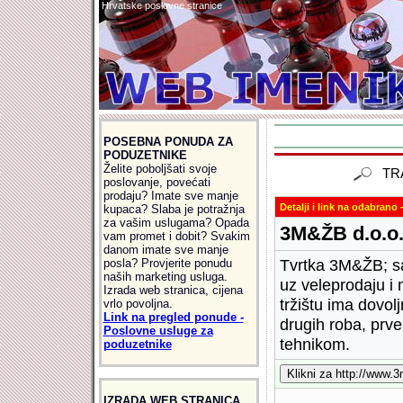
Hrvatske poslovne stranice
POSEBNA PONUDA ZA
PODUZETNIKE
Želite poboljšati svoje
TR
poslovanje, povećati
prodaju? Imate sve manje
Detalji i link na odabrano -
kupaca? Slaba je potražnja
za vašim uslugama? Opada
3M&ŽB d.o.o
vam promet i dobit? Svakim
danom imate sve manje
Tvrtka 3M&ŽB; sa
posla? Provjerite ponudu
naših marketing usluga.
uz veleprodaju i 
Izrada web stranica, cijena
tržištu ima dovol
vrlo povoljna.
Link na pregled ponude -
drugih roba, prv
Poslovne usluge za
tehnikom.
poduzetnike
IZRADA WEB STRANICA,