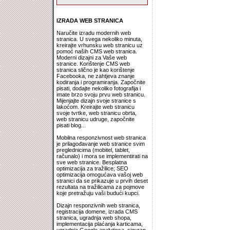
IZRADA WEB STRANICA
Naručite izradu modernih web
stranica. U svega nekoliko minuta,
kreirajte vrhunsku web stranicu uz
pomoć naših CMS web stranica.
Moderni dizajni za Vaše web
stranice. Korištenje CMS web
stranica slično je kao korištenje
Facebooka, ne zahtjeva znanje
kodiranja i programiranja. Započnite
pisati, dodajte nekoliko fotografija i
imate brzo svoju prvu web stranicu.
Mijenjajte dizajn svoje stranice s
lakoćom. Kreirajte web stranicu
svoje tvrtke, web stranicu obrta,
web stranicu udruge, započnite
pisati blog...
Mobilna responzivnost web stranica
je prilagođavanje web stranice svim
preglednicima (mobitel, tablet,
računalo) i mora se implementirati na
sve web stranice. Besplatna
optimizacija za tražilice; SEO
optimizacija omogućava vašoj web
stranici da se prikazuje u prvih deset
rezultata na tražilicama za pojmove
koje pretražuju vaši budući kupci.
Dizajn responzivnih web stranica,
registracija domene, izrada CMS
stranica, ugradnja web shopa,
implementacija plaćanja karticama,