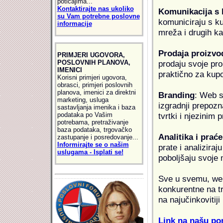
poticajima...
Kontaktirajte nas ukoliko
Komunikacija s
su Vam potrebne poslovne
komuniciraju s k
informacije
mreža i drugih k
Prodaja proizvo
PRIMJERI UGOVORA,
POSLOVNIH PLANOVA,
prodaju svoje proi
IMENICI
praktično za kup
Korisni primjeri ugovora,
obrasci, primjeri poslovnih
planova, imenici za direktni
Branding
: Web s
marketing, usluga
izgradnji prepozna
sastavljanja imenika i baza
podataka po Vašim
tvrtki i njezinim
potrebama, pretraživanje
baza podataka, trgovačko
Analitika i praće
zastupanje i posredovanje...
Informirajte se o našim
prate i analiziraj
uslugama - Isplati se!
poboljšaju svoje 
Sve u svemu, web 
konkurentne na tr
na najučinkovitiji
Link na našu pon