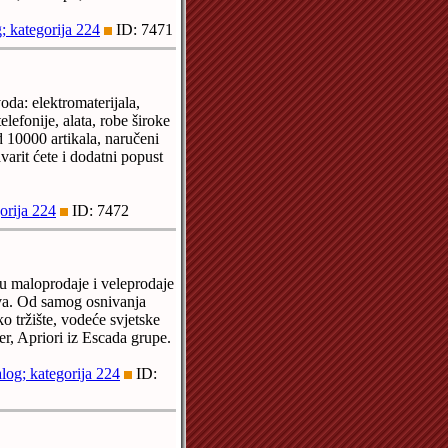
; kategorija 224
ID: 7471
oda: elektromaterijala,
elefonije, alata, robe široke
 10000 artikala, naručeni
avarit ćete i dodatni popust
orija 224
ID: 7472
šću maloprodaje i veleprodaje
ova. Od samog osnivanja
ko tržište, vodeće svjetske
r, Apriori iz Escada grupe.
log; kategorija 224
ID: