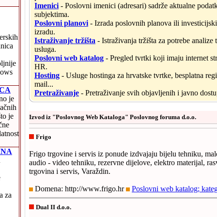
Imenici
- Poslovni imenici (adresari) sadrže aktualne poda
subjektima.
Poslovni planovi
- Izrada poslovnih planova ili investicijsk
izradu.
verskih
Istraživanje tržišta
- Istraživanja tržišta za potrebe analize 
anica
usluga.
Poslovni web katalog
- Pregled tvrtki koji imaju internet str
ljnije
HR.
dows
Hosting
- Usluge hostinga za hrvatske tvrtke, besplatna regi
mail...
ICA
Pretraživanje
- Pretraživanje svih objavljenih i javno dostu
no je
načnih
to je
Izvod iz "Poslovnog Web Kataloga" Poslovnog foruma d.o.o.
čne
latnost
Frigo
INA
Frigo trgovine i servis iz ponude izdvajaju bijelu tehniku, ma
u
audio - video tehniku, rezervne dijelove, elektro materijal, rasvj
trgovina i servis, Varaždin.
e
Domena: http://www.frigo.hr
Poslovni web katalog; kateg
a za
Dual II d.o.o.