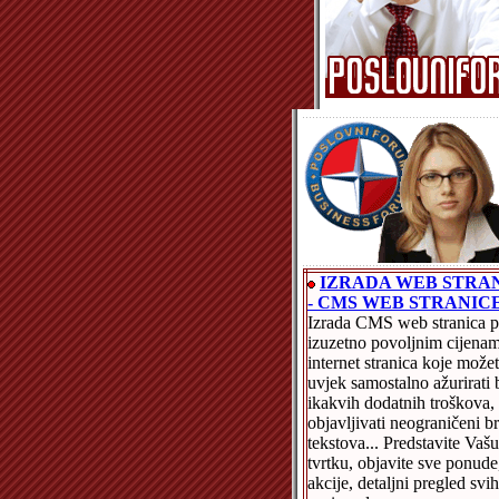
IZRADA WEB STRA
- CMS WEB STRANIC
Izrada CMS web stranica 
izuzetno povoljnim cijenam
internet stranica koje može
uvjek samostalno ažurirati 
ikakvih dodatnih troškova,
objavljivati neograničeni br
tekstova... Predstavite Vašu
tvrtku, objavite sve ponude
akcije, detaljni pregled svih