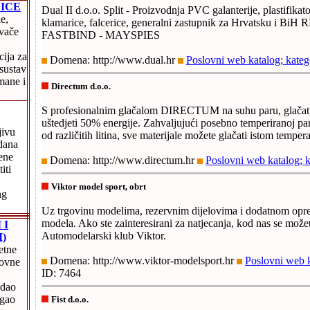
ICE
Dual II d.o.o. Split - Proizvodnja PVC galanterije, plastifikato
le,
klamarice, falcerice, generalni zastupnik za Hrvatsku i Bi
ivače
FASTBIND - MAYSPIES
cija za
Domena: http://www.dual.hr
Poslovni web katalog; kateg
 sustav
mane i
Directum d.o.o.
S profesionalnim glačalom DIRECTUM na suhu paru, glačat ć
uštedjeti 50% energije. Zahvaljujući posebno temperiranoj pari
jivu
od različitih litina, sve materijale možete glačati istom temper
 dana
ene
Domena: http://www.directum.hr
Poslovni web katalog; k
iti
Viktor model sport, obrt
ng
Uz trgovinu modelima, rezervnim dijelovima i dodatnom opr
modela. Ako ste zainteresirani za natjecanja, kod nas se možete
 I
Automodelarski klub Viktor.
)
etne
Domena: http://www.viktor-modelsport.hr
Poslovni web k
lovne
ID: 7464
edao
igao
Fist d.o.o.