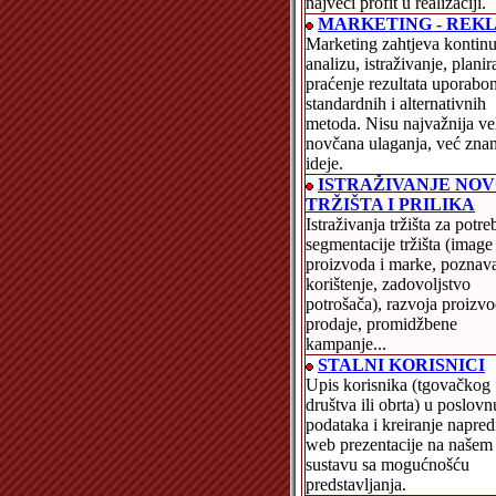
najveći profit u realizaciji.
MARKETING - REK
Marketing zahtjeva kontinu
analizu, istraživanje, planir
praćenje rezultata uporabo
standardnih i alternativnih
metoda. Nisu najvažnija ve
novčana ulaganja, već znan
ideje.
ISTRAŽIVANJE NO
TRŽIŠTA I PRILIKA
Istraživanja tržišta za potre
segmentacije tržišta (image
proizvoda i marke, poznava
korištenje, zadovoljstvo
potrošača), razvoja proizvo
prodaje, promidžbene
kampanje...
STALNI KORISNICI
Upis korisnika (tgovačkog
društva ili obrta) u poslov
podataka i kreiranje napre
web prezentacije na našem
sustavu sa mogućnošću
predstavljanja.