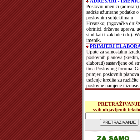
ADRESARI - IMENIC
Poslovni imenici (adresari)
sadrže ažurirane podatke o
poslovnim subjektima u
Hrvatskoj (trgovačka društ
obrtnici, državna uprava, u
sindikati i zaklade i dr.). W
imenik.
PRIMJERI ELABOR
Upute za samostalnu izrad
poslovnih planova (krediti,
elaborati) sastavljene od s
tima Poslovnog foruma. Go
primjeri poslovnih planova
traženje kredita za različite
poslovne namjene i iznose.
PRETRAŽIVANJ
svih objavljenih tekst