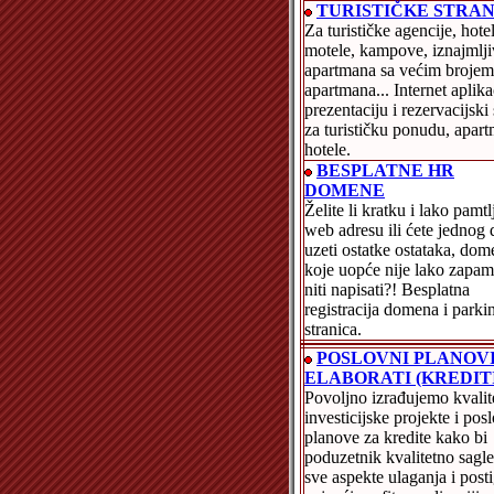
TURISTIČKE STRAN
Za turističke agencije, hote
motele, kampove, iznajmlj
apartmana sa većim brojem
apartmana... Internet aplika
prezentaciju i rezervacijski
za turističku ponudu, apart
hotele.
BESPLATNE HR
DOMENE
Želite li kratku i lako pamtl
web adresu ili ćete jednog
uzeti ostatke ostataka, dom
koje uopće nije lako zapamt
niti napisati?! Besplatna
registracija domena i parki
stranica.
POSLOVNI PLANOVI
ELABORATI (KREDITI
Povoljno izrađujemo kvalit
investicijske projekte i pos
planove za kredite kako bi
poduzetnik kvalitetno sagl
sve aspekte ulaganja i post