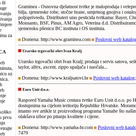
ili
Graminea - Osnovna djelatnost tvrtke je maloprodaja i velepro
ruge
bilja, sjemenske robe, stočne hrane, umjetnog gnojiva i ostalo
avanju
poljoprivredu. Distributeri smo pesticida tvrtkama: Bayer, C
živanja
Monsanto, BSF, Pinus, AM Agro, Veterina d.d. Distribuiramo
rimjere
sjemensku pšenicu BC instituta i OS instituta.
e
tima za
Domena: http://www.graminea.com
Poslovni web katalog
Urarsko trgovački obrt Ivan Kralj
CA
Urarsko trgovački obrt Ivan Kralj; prodaja i servis satova, seiko
web
taylor, alfex, axcent, zippo upaljača i naočala...
minuta,
nicu uz
Domena: http://www.kraljsatovi.hr
Poslovni web katalog;
nica.
eb
Euro Unit d.o.o.
web
enje
Raspored Yamaha Music centara tvrtke Euro Unit d.o.o. po Hr
nje
dostupnima na cijelom teritoriju Republike Hrvatske. Moramo
imamo sve artikle iz proizvodnog programa Yamahe što našim
koliko
olakšava izbor po pitanju kvalitete i cijene.
ju prvu
ajn
Domena: http://www.yamaha-hr.com
Poslovni web katalo
eirajte
7479
web