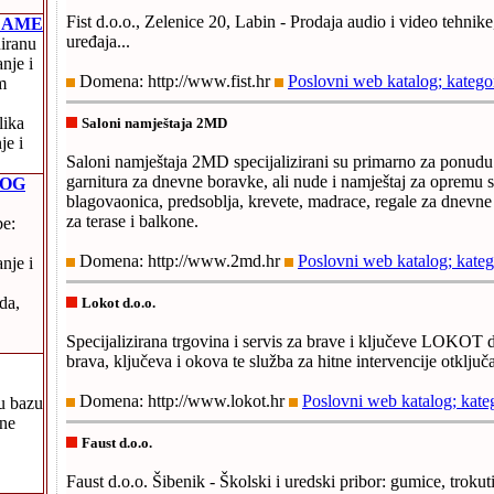
Fist d.o.o., Zelenice 20, Labin - Prodaja audio i video tehnike
LAME
uređaja...
iranu
anje i
Domena: http://www.fist.hr
Poslovni web katalog; katego
m
lika
Saloni namještaja 2MD
je i
Saloni namještaja 2MD specijalizirani su primarno za ponudu 
garnitura za dnevne boravke, ali nude i namještaj za opremu 
VOG
blagovaonica, predsoblja, krevete, madrace, regale za dnevne 
za terase i balkone.
be:
Domena: http://www.2md.hr
Poslovni web katalog; kateg
nje i
da,
Lokot d.o.o.
Specijalizirana trgovina i servis za brave i ključeve LOKOT d
brava, ključeva i okova te služba za hitne intervencije otključ
Domena: http://www.lokot.hr
Poslovni web katalog; kate
nu bazu
dne
Faust d.o.o.
Faust d.o.o. Šibenik - Školski i uredski pribor: gumice, trokut