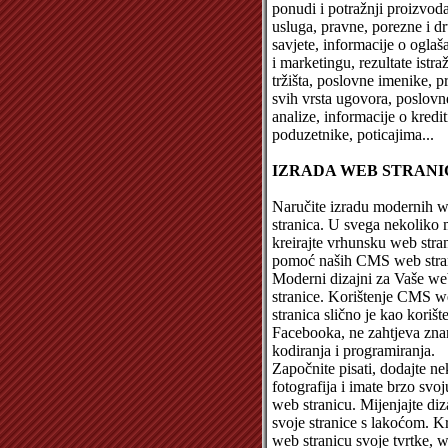
ponudi i potražnji proizvoda 
usluga, pravne, porezne i d
savjete, informacije o oglaš
i marketingu, rezultate istra
tržišta, poslovne imenike, p
svih vrsta ugovora, poslovn
analize, informacije o kredi
poduzetnike, poticajima...
IZRADA WEB STRANI
Naručite izradu modernih 
stranica. U svega nekoliko 
kreirajte vrhunsku web stra
pomoć naših CMS web stra
Moderni dizajni za Vaše w
stranice. Korištenje CMS 
stranica slično je kao korišt
Facebooka, ne zahtjeva zna
kodiranja i programiranja.
Započnite pisati, dodajte ne
fotografija i imate brzo svo
web stranicu. Mijenjajte diz
svoje stranice s lakoćom. Kr
web stranicu svoje tvrtke, 