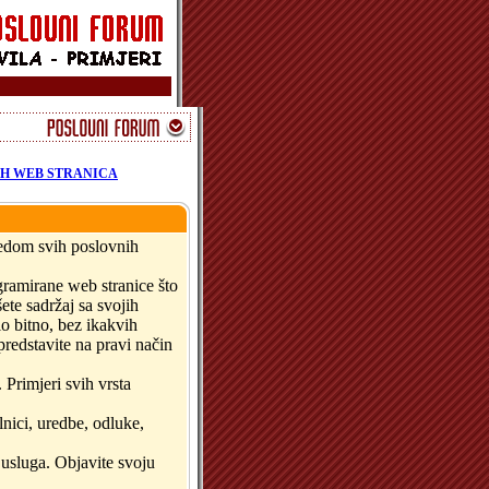
IH WEB STRANICA
ledom svih poslovnih
ogramirane web stranice što
te sadržaj sa svojih
lo bitno, bez ikakvih
predstavite na pravi način
 Primjeri svih vrsta
lnici, uredbe, odluke,
 usluga. Objavite svoju