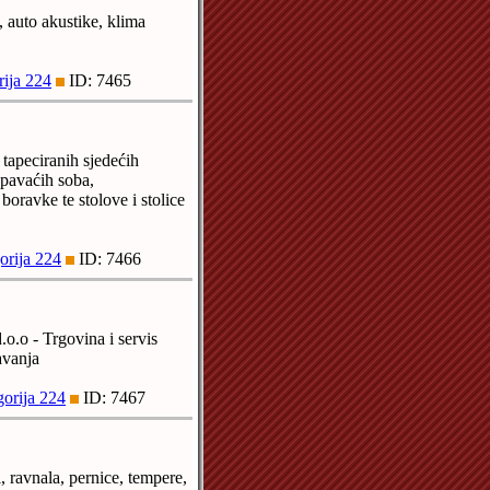
, auto akustike, klima
rija 224
ID: 7465
tapeciranih sjedećih
spavaćih soba,
boravke te stolove i stolice
orija 224
ID: 7466
.o.o - Trgovina i servis
avanja
gorija 224
ID: 7467
i, ravnala, pernice, tempere,