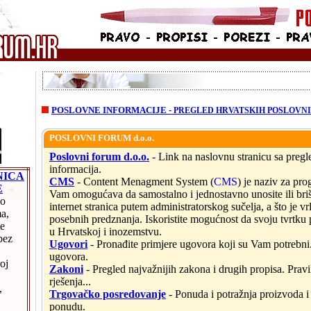
POSLOVNE INFORMACIJE -
PREGLED HRVATSKIH POSLOVN
POSLOVNI FORUM d.o.o.
.
Poslovni forum d.o.o.
- Link na naslovnu stranicu sa preg
informacija.
NICA
CMS
- Content Menagment System (
CMS
) je naziv za pr
E
Vam omogućava da samostalno i jednostavno unosite ili briše
po
internet stranica putem administratorskog sučelja, a što je vr
a,
posebnih predznanja. Iskoristite mogućnost da svoju tvrtku 
te
u Hrvatskoj i inozemstvu.
bez
Ugovori
- Pronađite primjere ugovora koji su Vam potrebni.
ugovora.
oj
Zakoni
- Pregled najvažnijih zakona i drugih propisa. Pravi
rješenja...
,
Trgovačko posredovanje
- Ponuda i potražnja proizvoda i
ponudu.