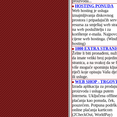
proizvoda...
HOSTING PONUDA
Web hosting je usluga
iznajmljivanja diskovnog
prostora i pripadajućih ser
resursa za smještaj web str
na web poslužitelju i za
korištenje e-maila. Najpovo
cijene web hostinga. (Win
hosting)
1000 EXTRA STRAN
Želite li biti pronađeni, nuž
da imate veliki broj pojedi
stranica, a na svakoj da se š
više moguće spominju klju
riječi koje opisuju Vašu dje
ili usluge.
WEB SHOP - TRGOV
Izrada aplikacija za prodaj
proizvoda i usluga putem
Interneta. Uključena offlin
plaćanja kao ponuda, ček,
pouzećem. Potpuna podršk
online plaćanja karticom
(2CheckOut, WorldPay)