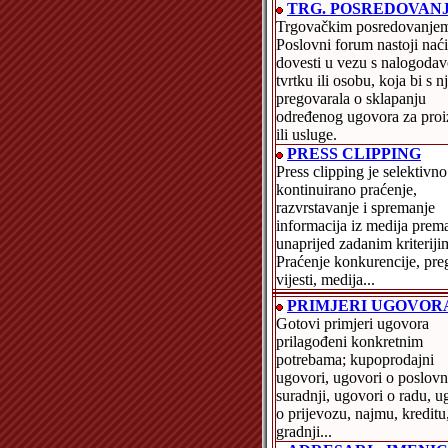
TRG. POSREDOVAN
Trgovačkim posredovanje
Poslovni forum nastoji naći
dovesti u vezu s nalogoda
tvrtku ili osobu, koja bi s n
pregovarala o sklapanju
određenog ugovora za pro
ili usluge.
PRESS CLIPPING
Press clipping je selektivno
kontinuirano praćenje,
razvrstavanje i spremanje
informacija iz medija prem
unaprijed zadanim kriteriji
Praćenje konkurencije, pre
vijesti, medija...
PRIMJERI UGOVOR
Gotovi primjeri ugovora
prilagođeni konkretnim
potrebama; kupoprodajni
ugovori, ugovori o poslovn
suradnji, ugovori o radu, u
o prijevozu, najmu, kreditu
gradnji...