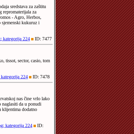
daja sredstava za zaštitu
g repromaterijala za
hromos - Agro, Herbos,
 sjemenski kukuruz i
; kategorija 224
ID: 7477
, tissot, sector, casio, tom
 kategorija 224
ID: 7478
vatskoj nas čine vrlo lako
 naglasiti da u ponudi
 klijentima dodatno
g; kategorija 224
ID: