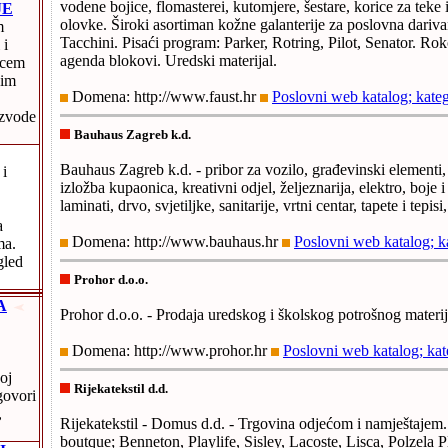
vodene bojice, flomasterei, kutomjere, šestare, korice za teke i
JE
olovke. Široki asortiman kožne galanterije za poslovna darivan
m
Tacchini. Pisaći program: Parker, Rotring, Pilot, Senator. Ro
 i
agenda blokovi. Uredski materijal.
vcem
jim
Domena: http://www.faust.hr
Poslovni web katalog; kateg
izvode
Bauhaus Zagreb k.d.
Bauhaus Zagreb k.d. - pribor za vozilo, građevinski elementi, 
 i
izložba kupaonica, kreativni odjel, željeznarija, elektro, boje i 
laminati, drvo, svjetiljke, sanitarije, vrtni centar, tapete i tepisi, 
a
Domena: http://www.bauhaus.hr
Poslovni web katalog; k
ma.
gled
Prohor d.o.o.
A
Prohor d.o.o. - Prodaja uredskog i školskog potrošnog materij
Domena: http://www.prohor.hr
Poslovni web katalog; kat
oj
Rijekatekstil d.d.
govori
,
Rijekatekstil - Domus d.d. - Trgovina odjećom i namještajem
boutque; Benneton, Playlife, Sisley, Lacoste, Lisca, Polzela 