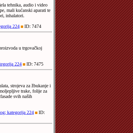
ela tehnika, audio i video
ipe, mali kućanski aparati te
i, inhalatori.
egorija 224
ID: 7474
proizvoda u trgovačkoj
tegorija 224
ID: 7475
ata, strojeva za žbukanje i
oljepljive trake, folije za
i fasade svih naših
og; kategorija 224
ID: