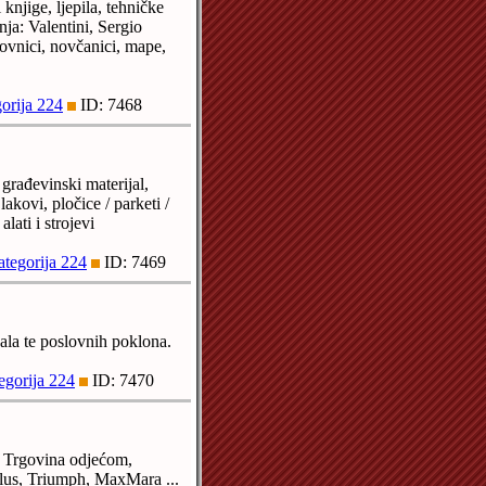
 knjige, ljepila, tehničke
ja: Valentini, Sergio
kovnici, novčanici, mape,
orija 224
ID: 7468
građevinski materijal,
lakovi, pločice / parketi /
alati i strojevi
ategorija 224
ID: 7469
ala te poslovnih poklona.
egorija 224
ID: 7470
. Trgovina odjećom,
Plus, Triumph, MaxMara ...