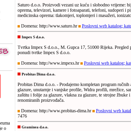
Saturo d.o.o. Proizvodi vezani uz kuću i slobodno vrijeme: bij
oprema, televizori, kamere i fotoaparati, telefoni, sudoperi i p
medicinska oprema: tlakomjeri, toplomjeri i masažeri, ionizator
Domena: http://www.saturo.hr
Poslovni web katalog; kat
Impex S d.o.o.
Tvrtka Impex S d.o.o., M. Gupca 17, 51000 Rijeka. Pregled 
ponudi tvrtke Impex S d.o.o.
Domena: http://www.impexs.hr
Poslovni web katalog; ka
Probitas Dima d.o.o.
Probitas Dima d.o.o. - Prodajemo kompletan program ručnih al
glazure, unutarnje i vanjske profile, Widra profili, mrežice, sam
zaštitu i folije za glazure, vlakna za glazure, te strojne žbuke 
renomiranih proizvođača.
Domena: http://www.probitas-dima.hr
Poslovni web katal
7476
oruma
Graminea d.o.o.
je o