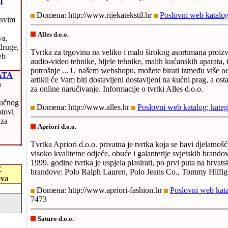
I
Domena: http://www.rijekatekstil.hr
Poslovni web katalog
 svim
Alles d.o.o.
va,
druge,
Tvrtka za trgovinu na veliko i malo širokog asortimana proizv
eb
audio-video tehnike, bijele tehnike, malih kućanskih aparata, t
potrošnje ... U našem webshopu, možete birati između više od
ATA
artikli će Vam biti dostavljeni dostavljeni na kućni prag, a ost
u
za online naručivanje. Informacije o tvrtki Alles d.o.o.
tručnog
Domena: http://www.alles.hr
Poslovni web katalog; kateg
tovi
 za
Apriori d.o.o.
Tvrtka Apriori d.o.o. privatna je tvrtka koja se bavi djelatno
visoko kvalitetne odjeće, obuće i galanterije svjetskih brand
1999. godine tvrtka je uspjela plasirati, po prvi puta na hrvats
E
brandove: Polo Ralph Lauren, Polo Jeans Co., Tommy Hilfige
ova
Domena: http://www.apriori-fashion.hr
Poslovni web kata
7473
Saturo d.o.o.