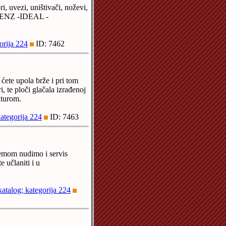
ri, uvezi, uništivači, noževi,
H RENZ -IDEAL -
orija 224
ID: 7462
ete upola brže i pri tom
, te ploči glačala izrađenoj
aturom.
ategorija 224
ID: 7463
emom nudimo i servis
 učlaniti i u
atalog; kategorija 224