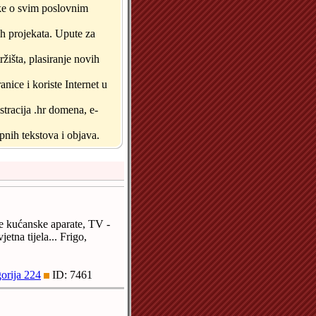
tke o svim poslovnim
ih projekata. Upute za
tržišta, plasiranje novih
anice i koriste Internet u
stracija .hr domena, e-
pnih tekstova i objava.
le kućanske aparate, TV -
etna tijela... Frigo,
orija 224
ID: 7461