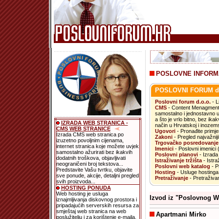
POSLOVNE INFORMA
POSLOVNI FORUM d.
.
Poslovni forum d.o.o.
- L
CMS
- Content Menagment
samostalno i jednostavno un
a što je vrlo bitno, bez ik
IZRADA WEB STRANICA -
način u Hrvatskoj i inozem
CMS WEB STRANICE
Ugovori
- Pronađite primje
Izrada CMS web stranica po
Zakoni
- Pregled najvažniji
izuzetno povoljnim cijenama,
Trgovačko posredovanje
internet stranica koje možete uvjek
Imenici
- Poslovni imenici
samostalno ažurirati bez ikakvih
Poslovni planovi
- Izrada 
dodatnih troškova, objavljivati
Istraživanje tržišta
- Istra
neograničeni broj tekstova...
Poslovni web katalog
- Pr
Predstavite Vašu tvrtku, objavite
Hosting
- Usluge hostinga 
sve ponude, akcije, detaljni pregled
Pretraživanje
- Pretraživan
svih proizvoda...
HOSTING PONUDA
Web hosting je usluga
Izvod iz "Poslovnog W
iznajmljivanja diskovnog prostora i
pripadajućih serverskih resursa za
smještaj web stranica na web
Apartmani Mirko
poslužitelju i za korištenje e-maila.