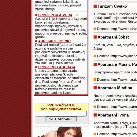
unaprijed zadanim kriterijima.
Praćenje konkurencije, pregled
Turizam Cvetko
vijesti, medija...
Turizam Cvetko. Izvrsna gast
PRIMJERI UGOVORA
pridaje korištenju namirnica iz
Gotovi primjeri ugovora prilagođeni
živu glazbu vikendom. Restora
konkretnim potrebama;
kupoprodajni ugovori, ugovori o
Domena: http://www.turiz
poslovnoj suradnji, ugovori o radu,
ugovori o prijevozu, najmu, kreditu,
Apartmani Jobst
gradnji...
ADRESARI - IMENICI
Poslovni imenici (adresari) sadrže
Korčula, Vela Luka, smještaj 
ažurirane podatke o svim
Jobst.
poslovnim subjektima u Hrvatskoj
(trgovačka društva, obrtnici,
Domena: http://www.jobst.
državna uprava, udruge, sindikati i
zaklade i dr.). Web imenik.
Apartmani Marzic P
PRIMJERI ELABORATA
Upute za samostalnu izradu
Iznajmljivanje apartmana obit
poslovnih planova (krediti,
elaborati) sastavljene od stručnog
Domena: http://www.marzic
tima Poslovnog foruma. Gotovi
primjeri poslovnih planova za
Apartman Mladina
traženje kredita za različite
poslovne namjene i iznose.
Novouređeni privatni smješta
plaža pružit će vam istinski 
PRETRAŽIVANJE
Domena: http://www.apart
svih objavljenih tekstova
Apartmani Ivona
Apartmani Ivona, Trogir, Čio
stare gradske jezgre Trogira
Domena: http://www.ap-iv