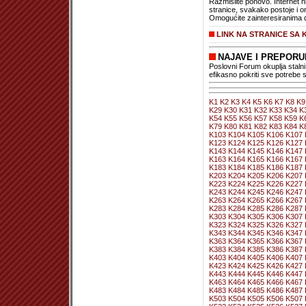
Razmislite ponovo. Internet n
stranice, svakako postoje i on
Omogućite zainteresiranima d
LINK NA STRANICE SA 
NAJAVE I PREPOR
Poslovni Forum okuplja stalni
efikasno pokriti sve potrebe 
K1
K2
K3
K4
K5
K6
K7
K8
K9
K29
K30
K31
K32
K33
K34
K
K54
K55
K56
K57
K58
K59
K
K79
K80
K81
K82
K83
K84
K
K103
K104
K105
K106
K107
K123
K124
K125
K126
K127
K143
K144
K145
K146
K147
K163
K164
K165
K166
K167
K183
K184
K185
K186
K187
K203
K204
K205
K206
K207
K223
K224
K225
K226
K227
K243
K244
K245
K246
K247
K263
K264
K265
K266
K267
K283
K284
K285
K286
K287
K303
K304
K305
K306
K307
K323
K324
K325
K326
K327
K343
K344
K345
K346
K347
K363
K364
K365
K366
K367
K383
K384
K385
K386
K387
K403
K404
K405
K406
K407
K423
K424
K425
K426
K427
K443
K444
K445
K446
K447
K463
K464
K465
K466
K467
K483
K484
K485
K486
K487
K503
K504
K505
K506
K507