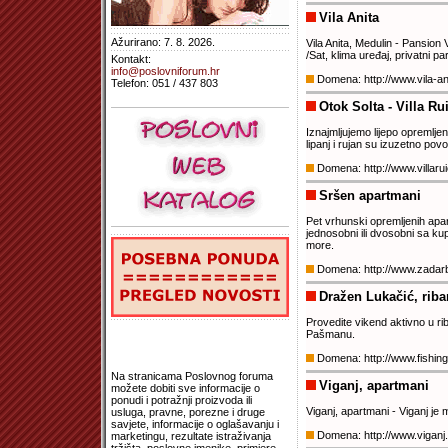
Vila Anita
Ažurirano: 7. 8. 2026.
Vila Anita, Medulin - Pansion
/Sat, klima uređaj, privatni pa
Kontakt:
info@poslovniforum.hr
Domena: http://www.vila-a
Telefon: 051 / 437 803
Otok Solta - Villa Ru
Iznajmljujemo lijepo opremlj
lipanj i rujan su izuzetno pov
Domena: http://www.villar
Sršen apartmani
Pet vrhunski opremljenih apar
jednosobni ili dvosobni sa ku
more.
Domena: http://www.zadar
Dražen Lukačić, riba
Provedite vikend aktivno u ri
Pašmanu.
Domena: http://www.fishin
Na stranicama Poslovnog foruma
Viganj, apartmani
možete dobiti sve informacije o
ponudi i potražnji proizvoda ili
Viganj, apartmani - Viganj je 
usluga, pravne, porezne i druge
savjete, informacije o oglašavanju i
Domena: http://www.vigan
marketingu, rezultate istraživanja