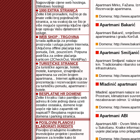
Najpovoljnije cijene web hostinga.
Apartmani Mirko, Fažana. Izna
(Windows hosting)
Rezervacije apartmana.
1000 EXTRA STRANICA
Želite li biti pronađeni, nužno je da
Domena: http://www.apart
imate veliki broj pojedinačnih
stranica, a na svakoj da se što je
Apartmani Bakarić
više moguće spominju ključne riječi
koje opisuju Vašu djelatnost ili
usluge.
Apartmani Bakarić, smješteni
apartmanima i gradu Korčuli.
WEB SHOP - TRGOVINA
Izrada aplikacija za prodaju
Domena: http://www.bakar
proizvoda i usluga putem Interneta.
Uključena offline plaćanja kao
ponuda, ček, pouzećem. Potpuna
Apartmani Smiljanić
podrška za online plaćanja
karticom (2CheckOut, WorldPay)
Apartmani Smiljanić nalaze se
TURISTIČKE STRANICE
km. Tradicionalno ribarsko 
Za turističke agencije, hotele,
infrastrukturu.
motele, kampove, iznajmljivače
apartmana sa većim brojem
Domena: http://www.apartma
apartmana... Internet aplikacija za
prezentaciju i rezervacijski sustav
Mladinić apartmani
za turističku ponudu, apartmane i
hotele.
Mladinić apartmani nalaze se
BESPLATNE HR DOMENE
Prostrani, klimatizirani suvr
Želite li kratku i lako pamtljivu web
nezaboravan odmor. U sklopu 
adresu ili ćete jednog dana uzeti
ostatke ostataka, domene koje
Domena: http://www.apart
uopće nije lako zapamtiti niti
napisati?! Besplatna registracija
Apartmani ABI
domena i parking stranica.
POSLOVNI PLANOVI I
Apartmani ABI - Ovom Web str
ELABORATI (KREDITI)
u Sukošanu. Kratke informacij
Povoljno izrađujemo kvalitetne
uvjete plaćanja smo prilagod
investicijske projekte i poslovne
planove za kredite kako bi
Domena: http://www.apartm