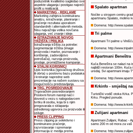
poduzetnik kvalitetno sagledao sve
aspekte ulaganja i postigao najveći
Spalato apartman
profit u realizaciji.
MARKETING - REKLAME
Noćite u strogom centru grada
Marketing zahtjeva kontinuiranu
apartmanu Spalato, molimo ko
analizu, istraživanje, planiranje i
praćenje rezultata uporabom
Domena: http://www.spalat
standardnih i alternativnih metoda.
Nisu najvažnija velika novčana
Tri palme
ulaganja, već znanje i ideje.
ISTRAŽIVANJE NOVOG
TRŽIŠTA I PRILIKA
Apartmani Tri palme u Vinišću
Istraživanja tržišta za potrebe:
segmentacije tržišta (image
Domena: http://www.tripa
proizvoda i marke, poznavanje i
korištenje, zadovoljstvo
Apartmani Beneštra
potrošača), razvoja proizvoda,
prodaje, promidžbene kampanje...
Kuća Beneštra se nalazi na i
STALNI KORISNICI
najbliži restoran 100m. Kuća 
Upis korisnika (tgovačkog društva
uređaj. Svi apartmani imaju 
ili obrta) u poslovnu bazu podataka
i kreiranje napredne web
Domena: http://www.apart
prezentacije na našem sustavu sa
mogućnošću predstavljanja.
Krkinfo - smještaj n
TRG. POSREDOVANJE
Trgovačkim posredovanjem
Turistički vodič otoka Krka. P
Poslovni forum nastoji naći i
Krku. Pregled ponude.
dovesti u vezu s nalogodavcem
tvrtku ili osobu, koja bi s njim
Domena: http://www.krkin
pregovarala o sklapanju
određenog ugovora za proizvode ili
Zulijani apartmani
usluge.
PRESS CLIPPING
Press clipping je selektivno i
Apartmani Zulijani, Rabac - A
kontinuirano praćenje,
samo 200 m od mora za vaš i
razvrstavanje i spremanje
informacija iz medija prema
Domena: http://www.zulija