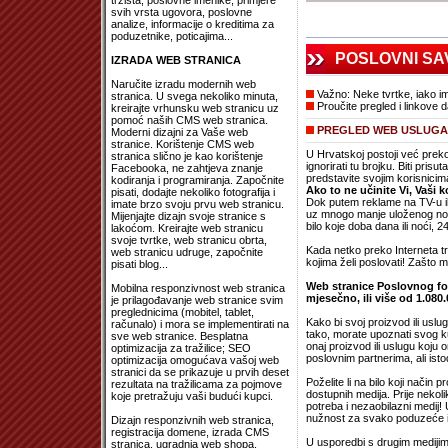
tržišta, poslovne imenike, primjere
svih vrsta ugovora, poslovne
analize, informacije o kreditima za
poduzetnike, poticajima...
POSLOVNI SA
IZRADA WEB STRANICA
Naručite izradu modernih web
Važno: Neke tvrtke, iako im
stranica. U svega nekoliko minuta,
Proučite pregled i linkove d
kreirajte vrhunsku web stranicu uz
pomoć naših CMS web stranica.
PREGLED WEB USLUGA 
Moderni dizajni za Vaše web
stranice. Korištenje CMS web
U Hrvatskoj postoji već prek
stranica slično je kao korištenje
ignorirati tu brojku. Biti prisu
Facebooka, ne zahtjeva znanje
predstavite svojim korisnicim
kodiranja i programiranja. Započnite
Ako to ne učinite Vi, Vaši 
pisati, dodajte nekoliko fotografija i
Dok putem reklame na TV-u il
imate brzo svoju prvu web stranicu.
uz mnogo manje uloženog novca
Mijenjajte dizajn svoje stranice s
bilo koje doba dana ili noći, 
lakoćom. Kreirajte web stranicu
svoje tvrtke, web stranicu obrta,
Kada netko preko Interneta tr
web stranicu udruge, započnite
kojima želi poslovati! Zašto mi
pisati blog...
Web stranice Poslovnog foru
Mobilna responzivnost web stranica
mjesečno, ili više od 1.080.
je prilagođavanje web stranice svim
preglednicima (mobitel, tablet,
Kako bi svoj proizvod ili uslu
računalo) i mora se implementirati na
tako, morate upoznati svog ku
sve web stranice. Besplatna
onaj proizvod ili uslugu koju
optimizacija za tražilice; SEO
poslovnim partnerima, ali ist
optimizacija omogućava vašoj web
stranici da se prikazuje u prvih deset
Poželite li na bilo koji način 
rezultata na tražilicama za pojmove
dostupnih medija. Prije nekoli
koje pretražuju vaši budući kupci.
potreba i nezaobilazni medij!
nužnost za svako poduzeće il
Dizajn responzivnih web stranica,
registracija domene, izrada CMS
U usporedbi s drugim medijim
stranica, ugradnja web shopa,