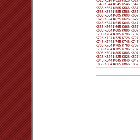
K523
K524
K525
K526
K527
K543
K544
K545
K546
K547
K563
K564
K565
K566
K567
K583
K584
K585
K586
K587
K603
K604
K605
K606
K607
K623
K624
K625
K626
K627
K643
K644
K645
K646
K647
K663
K664
K665
K666
K667
K683
K684
K685
K686
K687
K703
K704
K705
K706
K707
K723
K724
K725
K726
K727
K743
K744
K745
K746
K747
K763
K764
K765
K766
K767
K783
K784
K785
K786
K787
K803
K804
K805
K806
K807
K823
K824
K825
K826
K827
K843
K844
K845
K846
K847
K863
K864
K865
K866
K867