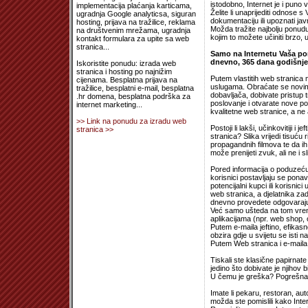
istodobno, Internet je i puno 
implementacija plaćanja karticama,
Želite li unaprijediti odnose 
ugradnja Google analyticsa, siguran
dokumentaciju ili upoznati ja
hosting, prijava na tražilice, reklama
Možda tražite najbolju ponudu
na društvenim mrežama, ugradnja
kojim to možete učiniti brzo, uč
kontakt formulara za upite sa web
stranica...
Samo na Internetu Vaša pon
dnevno, 365 dana godišnje, s
Iskoristite ponudu: izrada web
stranica i hosting po najnižim
Putem vlastitih web stranica m
cijenama. Besplatna prijava na
uslugama. Obraćate se novim 
tražilice, besplatni e-mail, besplatna
dobavljača, dobivate pristup t
.hr domena, besplatna podrška za
poslovanje i otvarate nove po
internet marketing...
kvalitetne web stranice, a ne
>> Link na ponudu za izradu web
Postoji li lakši, učinkovitiji i
stranica >>
stranica? Slika vrijedi tisuću
propagandnih filmova te da ih
može prenijeti zvuk, ali ne i sl
Pored informacija o poduzeću i
korisnici postavljaju se ponavl
potencijalni kupci ili korisni
web stranica, a djelatnika za
dnevno provedete odgovarajući
Već samo ušteda na tom vreme
aplikacijama (npr. web shop, o
Putem e-maila jeftino, efikasn
obzira gdje u svijetu se isti n
Putem Web stranica i e-maila,
Tiskali ste klasične papirnate
jedino što dobivate je njihov
U čemu je greška? Pogrešna bo
Imate li pekaru, restoran, au
možda ste pomislili kako Inter