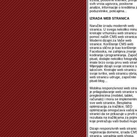
tržišta, poslovne imenike, primj
svih vrsta ugovora, poslovne
analize, informacije o kreditima 
poduzetnike, poticajima...
IZRADA WEB STRANICA
Naručite izradu modernih web
stranica. U svega nekoliko minu
kreirajte vrhunsku web stranicu
pomoć naših CMS web stranica
Moderni dizajni za Vaše web
stranice. Korištenje CMS web
stranica slično je kao korištenje
Facebooka, ne zahtjeva znanje
kodiranja i programiranja. Započ
pisati, dodajte nekoliko fotografija
imate brzo svoju prvu web stran
Mijenjajte dizajn svoje stranice s
lakoćom. Kreirajte web stranicu
svoje tvrtke, web stranicu obrta
web stranicu udruge, započnite
pisati blog...
Mobilna responzivnost web stra
je prilagođavanje web stranice 
preglednicima (mobitel, tablet,
računalo) i mora se implementira
sve web stranice. Besplatna
optimizacija za tražilice; SEO
optimizacija omogućava vašoj 
stranici da se prikazuje u prvih 
rezultata na tražilicama za poj
koje pretražuju vaši budući kupc
Dizajn responzivnih web stranic
registracija domene, izrada CM
stranica, ugradnja web shopa,