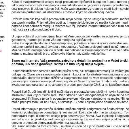
Kako bi svoj proizvod ili uslugu mogli prodati postojećem ili budućem kupcu, morate ga
ma,
tako, morate upoznati svog kupca i saznati što više o njegovim željama i potrebama,
uran
onaj proizvod ili uslugu koju on želi. Vaše web stranice izvrstan su medij kojim se o
lama
poslovnim partnerima, ali istodobno i sredstvo kojim se oni obraćaju Vama.
ja
eb
Poželite li na bilo koji način promovirati svoju tvrtku, njene usluge ili proizvode, možet
dostupnih medija. Prije nekoliko godina, Internet je bio jedan od medija koje ste mogli 
potreba i nezaobilazni medij! U takvom okružju vlastite Internet stranice više nisu s
nužnost za svako poduzeće ili obrt.
U usporedbi s drugim medijima, Internet Vam omogućuje kvalitetnije oglašavanje uz 
atna
istodobno, Internet je i puno više od medija za oglašavanje.
 za
Želite li unaprijediti odnose s Vašim kupcima, poboljšati komunikaciju s dobavljačima, 
dokumentaciju ili upoznati javnost s novostima u Vašem proizvodnom ili uslužnom prog
Možda tražite najbolju ponudu ili želite saznati više o svojim kupcima? Vaše web st
b
kojim to možete učiniti brzo, učinkovito i što je najvažnije, vrlo jeftino.
Samo na Internetu Vaša ponuda, zajedno s detaljnim podacima o Vašoj tvrtki,
dnevno, 365 dana godišnje, svima i iz bilo kojeg dijela svijeta.
Putem vlastitih web stranica možete pružiti brzu, ali i detaljnu informaciju o Vašem po
uslugama. Obraćate se novim potencijalnim kupcima i kvalitetnije komunicirate s po
dobavljača, dobivate pristup tržištima i segmentima koji su Vam dosad bili nedostupni 
poslovanje i otvarate nove poslovne prigode za Vaše trgovačko društvo, obrt, udrugu.
kvalitetne web stranice, a ne amaterski uradci, potreban je CMS, a ne klasične strani
Postoji li lakši, učinkovitiji i jeftiniji način da se predstavite postojećim i novim kupci
stranica? Slika vrijedi tisuću riječi. Web stranice Vam omogućavaju da objavite na stoti
propagandnih filmova te da ih obogatite zvukom. Nijedan katoalog to ne može. Niti j
može prenijeti zvuk, ali ne i sliku, a televizija... Znate li cijenu jedne sekunde reklame n
Pored informacija o poduzeću ili obrtu, možete objaviti i odgovore na česta pitanja. Ve
korisnici postavljaju se ponavljaju, tj. većina onih koji traže informaciju, pitaju isto. T
potencijalni kupci ili korisnici usluga prije poslovanja s Vama. Sva ta pitanja i odgov
web stranica, a djelatnika zaduženog za informacije zaposliti na drugim poslovima. 
dnevno provedete odgovarajući uvijek na ista pitanja.
Već samo ušteda na tom vremenu, uveliko je veća od cijene izrade čak i vrlo opširn