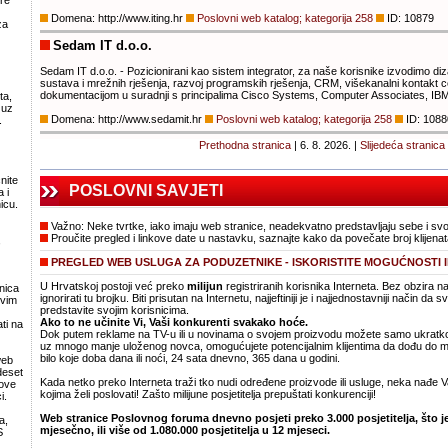
ere
Domena: http://www.iting.hr
Poslovni web katalog; kategorija 258
ID: 10879
za
Sedam IT d.o.o.
Sedam IT d.o.o. - Pozicionirani kao sistem integrator, za naše korisnike izvodimo diza
sustava i mrežnih rješenja, razvoj programskih rješenja, CRM, višekanalni kontakt ce
dokumentacijom u suradnji s principalima Cisco Systems, Computer Associates, IBM, M
ta,
 uz
Domena: http://www.sedamit.hr
Poslovni web katalog; kategorija 258
ID: 1088
.
Prethodna stranica
| 6. 8. 2026. |
Slijedeća stranica
nite
POSLOVNI SAVJETI
 i
icu.
Važno: Neke tvrtke, iako imaju web stranice, neadekvatno predstavljaju sebe i sv
Proučite pregled i linkove date u nastavku, saznajte kako da povečate broj klijenat
,
PREGLED WEB USLUGA ZA PODUZETNIKE - ISKORISTITE MOGUĆNOSTI 
U Hrvatskoj postoji već preko
milijun
registriranih korisnika Interneta. Bez obzira n
nica
ignorirati tu brojku. Biti prisutan na Internetu, najjeftiniji je i najjednostavniji način da
svim
predstavite svojim korisnicima.
Ako to ne učinite Vi, Vaši konkurenti svakako hoće.
ti na
Dok putem reklame na TV-u ili u novinama o svojem proizvodu možete samo ukratko o
uz mnogo manje uloženog novca, omogućujete potencijalnim klijentima da dođu do mnog
bilo koje doba dana ili noći, 24 sata dnevno, 365 dana u godini.
web
deset
Kada netko preko Interneta traži tko nudi određene proizvode ili usluge, neka nađe Va
move
kojima želi poslovati! Zašto milijune posjetitelja prepuštati konkurenciji!
i.
Web stranice Poslovnog foruma dnevno posjeti preko 3.000 posjetitelja, što je 
a,
mjesečno, ili više od 1.080.000 posjetitelja u 12 mjeseci.
S