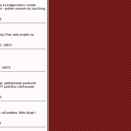
 za knjigovodtvo i ostalo.
vom - jednim unosom do završnog
0
ang Chat, web projekt sa
D: 10871
: 10872
e: optimiziranje poslovnih
IT podrška i održavanje:
3
 računalima. Web dizajn i
4