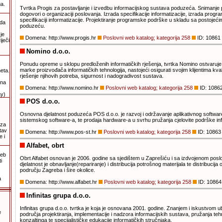
ga.
Tvrtka Progis za postavljanje i izvedbu informacijskog sustava poduzeća. Snimanje 
dogovori o organizaciji poslovanja. Izrada specifikacije informatizacije, izrada pro
specifikaciji informatizacije. Projektiranje programske podrške u skladu sa postoje
 da
poduzeću.
je
Domena: http://www.progis.hr
Poslovni web katalog; kategorija 258
ID: 10861
ječi
Nomino d.o.o.
Ponudu opreme u sklopu predloženih informatičkih rješenja, tvrtka Nomino ostvaruje
marke proizvođača informatičkih tehnologija, nastojeći osigurati svojim klijentima kvali
eta.
rješenje njihovih potreba, sigurnost i nadogradivost sustava.
una
Domena: http://www.nomino.hr
Poslovni web katalog; kategorija 258
ID: 1086
y)
POS d.o.o.
Osnovna djelatnost poduzeća POS d.o.o. je razvoj i održavanje aplikativnog software-
sistemskog software-a, te prodaja hardware-a u svrhu pružanja cjelovite podrške in
 za
tav
Domena: http://www.pos-st.hr
Poslovni web katalog; kategorija 258
ID: 10863
 i
Alfabet, obrt
web
Obrt Alfabet osnovan je 2006. godine sa sjedištem u Zaprešiću i sa izdvojenom pos
i
djelatnost je obnavljanje(repariranje) i distribucija potrošnog materijala te distribucija
području Zagreba i šire okolice.
a
Domena: http://www.alfabet.hr
Poslovni web katalog; kategorija 258
ID: 10864
Infinitas grupa d.o.o.
Infinitas grupa d.o.o. tvrtka je koja je osnovana 2001. godine. Znanjem i iskustvom 
e
područja projektiranja, implementacije i nadzora informacijskih sustava, pružanja teh
konzaltinga te specijalističke edukacije informatičkih stručnjaka.