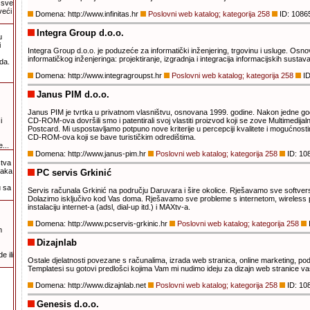
 sve
veći
Domena: http://www.infinitas.hr
Poslovni web katalog; kategorija 258
ID: 1086
Integra Group d.o.o.
u
i
Integra Group d.o.o. je poduzeće za informatički inženjering, trgovinu i usluge. Osno
informatičkog inženjeringa: projektiranje, izgradnja i integracija informacijskih sustava
da.
Domena: http://www.integragroupst.hr
Poslovni web katalog; kategorija 258
ID
Janus PIM d.o.o.
Janus PIM je tvrtka u privatnom vlasništvu, osnovana 1999. godine. Nakon jedne godi
i
CD-ROM-ova dovršili smo i patentirali svoj vlastiti proizvod koji se zove Multimedijaln
Postcard. Mi uspostavljamo potpuno nove kriterije u percepciji kvalitete i mogućnost
CD-ROM-ova koji se bave turističkim odredištima.
...
Domena: http://www.janus-pim.hr
Poslovni web katalog; kategorija 258
ID: 10
štva
taka
PC servis Grkinić
 sa
Servis računala Grkinić na području Daruvara i šire okolice. Rješavamo sve softver
Dolazimo isključivo kod Vas doma. Rješavamo sve probleme s internetom, wireless
instalaciju internet-a (adsl, dial-up itd.) i MAXtv-a.
Domena: http://www.pcservis-grkinic.hr
Poslovni web katalog; kategorija 258
m
Dizajnlab
 ili
Ostale djelatnosti povezane s računalima, izrada web stranica, online marketing, pod
Templatesi su gotovi predlošci kojima Vam mi nudimo ideju za dizajn web stranice va
Domena: http://www.dizajnlab.net
Poslovni web katalog; kategorija 258
ID: 10
Genesis d.o.o.