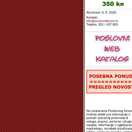
Ažurirano: 6. 8. 2026.
Kontakt:
info@poslovniforum.hr
Telefon: 051 / 437 803
Na stranicama Poslovnog foru
možete dobiti sve informacije o
ponudi i potražnji proizvoda ili
usluga, pravne, porezne i druge
savjete, informacije o oglašavanj
marketingu, rezultate istraživanj