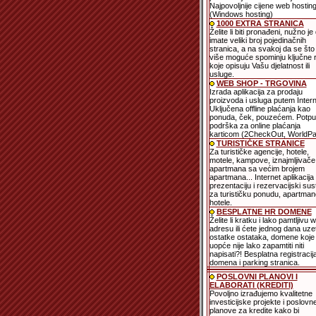
Najpovoljnije cijene web hostin
(Windows hosting)
1000 EXTRA STRANICA
Želite li biti pronađeni, nužno je
imate veliki broj pojedinačnih
stranica, a na svakoj da se što 
više moguće spominju ključne ri
koje opisuju Vašu djelatnost ili
usluge.
WEB SHOP - TRGOVINA
Izrada aplikacija za prodaju
proizvoda i usluga putem Intern
Uključena offline plaćanja kao
ponuda, ček, pouzećem. Potp
podrška za online plaćanja
karticom (2CheckOut, WorldPa
TURISTIČKE STRANICE
Za turističke agencije, hotele,
motele, kampove, iznajmljivače
apartmana sa većim brojem
apartmana... Internet aplikacija
prezentaciju i rezervacijski sus
za turističku ponudu, apartmane
hotele.
BESPLATNE HR DOMENE
Želite li kratku i lako pamtljivu 
adresu ili ćete jednog dana uzet
ostatke ostataka, domene koje
uopće nije lako zapamtiti niti
napisati?! Besplatna registracij
domena i parking stranica.
POSLOVNI PLANOVI I
ELABORATI (KREDITI)
Povoljno izrađujemo kvalitetne
investicijske projekte i poslovn
planove za kredite kako bi