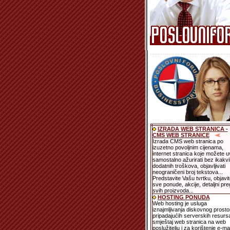
IZRADA WEB STRANICA -
CMS WEB STRANICE
Izrada CMS web stranica po
izuzetno povoljnim cijenama,
internet stranica koje možete u
samostalno ažurirati bez ikakvi
dodatnih troškova, objavljivati
neograničeni broj tekstova...
Predstavite Vašu tvrtku, objavit
sve ponude, akcije, detaljni pre
svih proizvoda...
HOSTING PONUDA
Web hosting je usluga
iznajmljivanja diskovnog prostor
pripadajućih serverskih resurs
smještaj web stranica na web
poslužitelju i za korištenje e-mai