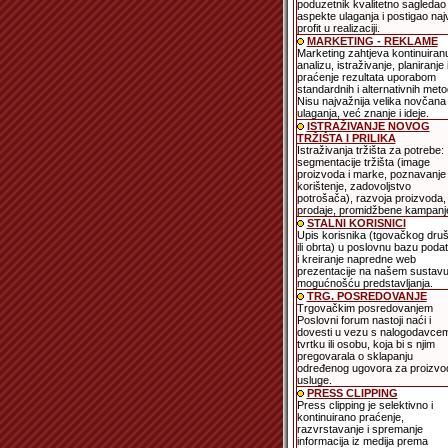
poduzetnik kvalitetno sagledao
aspekte ulaganja i postigao naj
profit u realizaciji.
MARKETING - REKLAME
Marketing zahtjeva kontinuiran
analizu, istraživanje, planiranje 
praćenje rezultata uporabom
standardnih i alternativnih meto
Nisu najvažnija velika novčana
ulaganja, već znanje i ideje.
ISTRAŽIVANJE NOVOG
TRŽIŠTA I PRILIKA
Istraživanja tržišta za potrebe:
segmentacije tržišta (image
proizvoda i marke, poznavanje 
korištenje, zadovoljstvo
potrošača), razvoja proizvoda,
prodaje, promidžbene kampanje
STALNI KORISNICI
Upis korisnika (tgovačkog dru
ili obrta) u poslovnu bazu poda
i kreiranje napredne web
prezentacije na našem sustavu
mogućnošću predstavljanja.
TRG. POSREDOVANJE
Trgovačkim posredovanjem
Poslovni forum nastoji naći i
dovesti u vezu s nalogodavce
tvrtku ili osobu, koja bi s njim
pregovarala o sklapanju
određenog ugovora za proizvode
usluge.
PRESS CLIPPING
Press clipping je selektivno i
kontinuirano praćenje,
razvrstavanje i spremanje
informacija iz medija prema