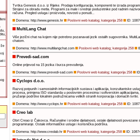
Tvrtka Genesis d.o.o. iz Rijeke. Prodaja konfiguracija, komponenti te izrada programa
Strojevi za obradu metla. Programi za male i srednje poduzetnike pod radnim nazi
računa. Pregled usluga i proizvoda, novosti u ponudi...
đeni
Domena: http://www.genesis.hr
Poslovni web katalog; kategorija 258
ID: 1087
o
MultiLang Chat
adu,
itu,
Više jezični chat na kojem nije potrebno pozanavati jezik ostalih sugovornika. MultiL
chatom.
rže
Domena: http://www.multilangchat.com
Poslovni web katalog; kategorija 258
I
koj
Prevedi-sad.com
ti i
Online prijevod na 15 jezika i burza prevođenja.
Domena: http://www.prevedi-sad.com
Poslovni web katalog; kategorija 258
ID
nog
Cyclops d.o.o.
Razvoj potpunih i samostalnih informacijskih sustava i aplikacija, konzultantske uslug
procesa, primjena ISO standarda u poslovnim procesima i softverskim aplikacijama, 
pružanje podrške lokalnim podružnicama velikih stranih korporacija i domaćih tvrtki.
Domena: http://www.cyclops.hr
Poslovni web katalog; kategorija 258
ID: 1087
Creo lab
Obrt Creao iz Čakovca. Računalne i srodne djelatnosti, ostale djelatnosti povezane s
programiranje. Ostale informatičke usluge i korisnička podrška.
Domena: http://www.creolab.hr
Poslovni web katalog; kategorija 258
ID: 1087