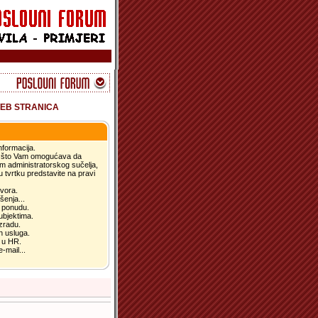
EB STRANICA
nformacija.
ce što Vam omogućava da
tem administratorskog sučelja,
u tvrtku predstavite na pravi
ovora.
šenja...
u ponudu.
ubjektima.
izradu.
ih usluga.
t u HR.
-mail...