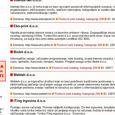
Intenda Net d.o.o.
Intenda Net d.o.o. je tvrka koja se bavi razvojem poslovnih informacijskih sustava, 
projektiranjem i održavanjem mreže, optičkim mjerenjima, holografijom te ostalim dje
računarstva, telekomunikacija i optike.
Domena: http://www.intendanet.hr
Poslovni web katalog; kategorija 258
ID: 10
Eko-print d.o.o.
Vlastita proizvodnja obnove tonera za laserske printere i ribona. Dugogodišnje iskust
stranog i domaćeg tržišta. Tvrtka Eko-print d.o.o. proizvodi eko-print toner, koji je vi
Hrvatskoj, za koji je eko-print dobio austrijski certifikat ISO 9001.
Domena: http://www.eko-print.hr
Poslovni web katalog; kategorija 258
ID: 108
Biobit d.o.o.
Informatičke usluge: računalno programiranje, web hosting, izrada internet stranica. P
ruski, njemački, francuski, herejski, hindski. Pregled usluga tvrtke Biobit d.o.o.
Domena: http://www.biobit.hr
Poslovni web katalog; kategorija 258
ID: 10877
Webteh d.o.o.
Webteh d.o.o. je trgovačko društvo koje se bavi podrškom kartičnome poslovanju u 
elektroničkog plaćanja i pružanjem usluga vezanih uz ostale elektronske kanale distri
posjeduje potrebna znanja i vještine te iskustva sa radom u informacijskoj sigurnosti.
Domena: http://www.webteh.hr
Poslovni web katalog; kategorija 258
ID: 1087
ma
ITing trgovina d.o.o.
Prodaja i servis računala. Ponuda rabljenih konfiguracija. On-line trgovnina, besplatn
u i
Ukoliko vaša tvrtka treba brz odziv pri javljanju kvara na računalu možda bi trebali r
a
održavanju računala. Tvrtka ITing trgovina d.o.o., Žrnovnica.