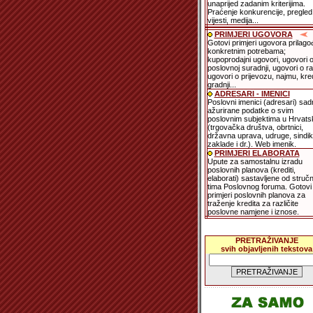
unaprijed zadanim kriterijima.
Praćenje konkurencije, pregled
vijesti, medija...
PRIMJERI UGOVORA
Gotovi primjeri ugovora prilago
konkretnim potrebama;
kupoprodajni ugovori, ugovori 
poslovnoj suradnji, ugovori o r
ugovori o prijevozu, najmu, kred
gradnji...
ADRESARI - IMENICI
Poslovni imenici (adresari) sad
ažurirane podatke o svim
poslovnim subjektima u Hrvats
(trgovačka društva, obrtnici,
državna uprava, udruge, sindika
zaklade i dr.). Web imenik.
PRIMJERI ELABORATA
Upute za samostalnu izradu
poslovnih planova (krediti,
elaborati) sastavljene od struč
tima Poslovnog foruma. Gotovi
primjeri poslovnih planova za
traženje kredita za različite
poslovne namjene i iznose.
PRETRAŽIVANJE
svih objavljenih tekstova