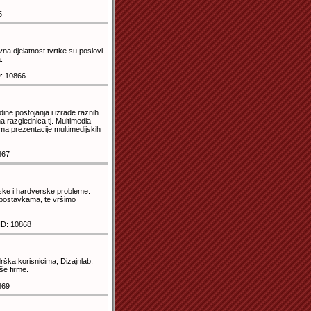
5
vna djelatnost tvrtke su poslovi
.
: 10866
ne postojanja i izrade raznih
a razglednica tj. Multimedia
ima prezentacije multimedijskih
867
ske i hardverske probleme.
 postavkama, te vršimo
ID: 10868
rška korisnicima; Dizajnlab.
še firme.
869