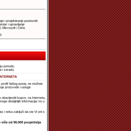
jn i projektiranje poslovnih
ntar i upravljanje
icrosoft i Citrix.
0
oju ponudu.
a i zaradu.
INTERNETA
a profil Vašeg posla, ne možete
 svoje proizvode i usluge
bavijestiti kupce, na Internetu,
o detaljnijih informacija i to u
s i neka zaključi da ste Vi oni s
više od 90.000 posjetitelja