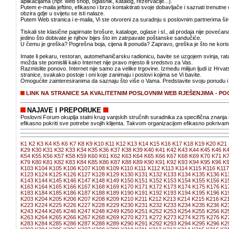
aplikacijama (npr. web shop, oglasnik, katalog, rezervacije...).
Putem e-maila jeftino, efikasno i brzo kontaktirati svoje dobavljače i saznati trenutne
obzira gdje u svijetu se isti nalaze.
Putem Web stranica i e-maila, Vi ste otvoreni za suradnju s poslovnim partnerima šir
Tiskali ste klasične papirnate brošure, kataloge, oglase i sl., ali prodaja nije poveć
jedino što dobivate je njihov bijes što im zatrpavate poštanske sandučiće.
U čemu je greška? Pogrešna boja, cijena ili ponuda? Zapravo, greška je što ne koristi
Imate li pekaru, restoran, automehaničarsku radionicu, bavite se uzgojem svinja, rata
možda ste pomislili kako Internet nije pravo mjesto ili sredstvo za Vas.
Razmislite ponovo. Internet nije samo za velike trgovine. Između milijun ljudi iz Hrv
stranice, svakako postoje i oni koje zanimaju i poslovi kojima se Vi bavite.
Omogućite zainteresiranima da saznaju što više o Vama. Predstavite svoju ponudu i 
LINK NA STRANICE SA KVALITETNIM POSLOVNIM WEB RJEŠENJIMA - PO
NAJAVE I PREPORUKE
Poslovni Forum okuplja stalni krug vanjskih stručnih suradnika za specifična znanja 
efikasno pokriti sve potrebe svojih klijenta. Takvom organizacijom efikasno pokrivamo
K1
K2
K3
K4
K5
K6
K7
K8
K9
K10
K11
K12
K13
K14
K15
K16
K17
K18
K19
K20
K21
K29
K30
K31
K32
K33
K34
K35
K36
K37
K38
K39
K40
K41
K42
K43
K44
K45
K46
K
K54
K55
K56
K57
K58
K59
K60
K61
K62
K63
K64
K65
K66
K67
K68
K69
K70
K71
K
K79
K80
K81
K82
K83
K84
K85
K86
K87
K88
K89
K90
K91
K92
K93
K94
K95
K96
K
K103
K104
K105
K106
K107
K108
K109
K110
K111
K112
K113
K114
K115
K116
K117
K123
K124
K125
K126
K127
K128
K129
K130
K131
K132
K133
K134
K135
K136
K1
K143
K144
K145
K146
K147
K148
K149
K150
K151
K152
K153
K154
K155
K156
K1
K163
K164
K165
K166
K167
K168
K169
K170
K171
K172
K173
K174
K175
K176
K1
K183
K184
K185
K186
K187
K188
K189
K190
K191
K192
K193
K194
K195
K196
K1
K203
K204
K205
K206
K207
K208
K209
K210
K211
K212
K213
K214
K215
K216
K2
K223
K224
K225
K226
K227
K228
K229
K230
K231
K232
K233
K234
K235
K236
K2
K243
K244
K245
K246
K247
K248
K249
K250
K251
K252
K253
K254
K255
K256
K2
K263
K264
K265
K266
K267
K268
K269
K270
K271
K272
K273
K274
K275
K276
K2
K283
K284
K285
K286
K287
K288
K289
K290
K291
K292
K293
K294
K295
K296
K2