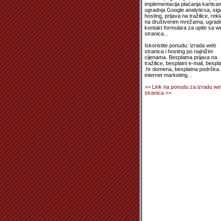
implementacija plaćanja kartica
ugradnja Google analyticsa, sig
hosting, prijava na tražilice, rek
na društvenim mrežama, ugradn
kontakt formulara za upite sa w
stranica...
Iskoristite ponudu: izrada web
stranica i hosting po najnižim
cijenama. Besplatna prijava na
tražilice, besplatni e-mail, bespl
.hr domena, besplatna podrška
internet marketing...
>> Link na ponudu za izradu we
stranica >>