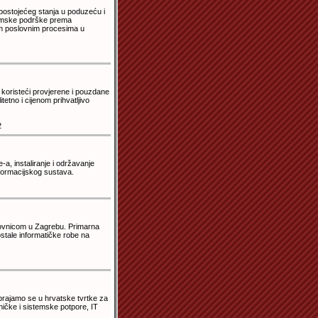
postojećeg stanja u poduzeću i
gramske podrške prema
ćim poslovnim procesima u
 koristeći provjerene i pouzdane
tetno i cijenom prihvatljivo
2
a, instaliranje i održavanje
formacijskog sustava.
lovnicom u Zagrebu. Primarna
 ostale informatičke robe na
ubrajamo se u hrvatske tvrtke za
ničke i sistemske potpore, IT