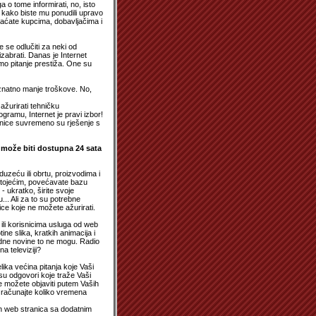
 o tome informirati, no, isto
 kako biste mu ponudili upravo
braćate kupcima, dobavljačima i
e se odlučiti za neki od
izabrati. Danas je Internet
amo pitanje prestiža. One su
znatno manje troškove. No,
ažurirati tehničku
ramu, Internet je pravi izbor!
ranice suvremeno su rješenje s
 može biti dostupna 24 sata
duzeću ili obrtu, proizvodima i
stojećim, povećavate bazu
- ukratko, širite svoje
.. Ali za to su potrebne
ce koje ne možete ažurirati.
ma ili korisnicima usluga od web
ne slika, kratkih animacija i
edne novine to ne mogu. Radio
a televiziji?
lika većina pitanja koje Vaši
o su odgovori koje traže Vaši
ore možete objaviti putem Vaših
Izračunajte koliko vremena
ih web stranica sa dodatnim