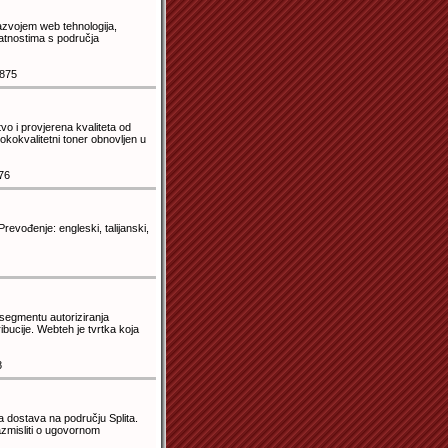
razvojem web tehnologija,
latnostima s područja
875
vo i provjerena kvaliteta od
sokokvalitetni toner obnovljen u
76
revođenje: engleski, talijanski,
segmentu autoriziranja
bucije. Webteh je tvrtka koja
8
a dostava na području Splita.
azmisliti o ugovornom