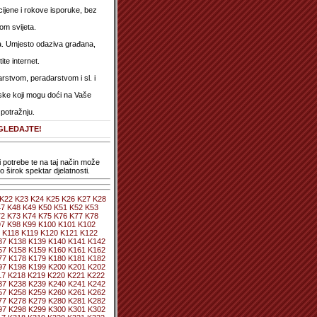
 cijene i rokove isporuke, bez
om svijeta.
ana. Umjesto odaziva građana,
te internet.
rstvom, peradarstvom i sl. i
atske koji mogu doći na Vaše
potražnju.
GLEDAJTE!
i potrebe te na taj način može
 širok spektar djelatnosti.
K22
K23
K24
K25
K26
K27
K28
47
K48
K49
K50
K51
K52
K53
72
K73
K74
K75
K76
K77
K78
97
K98
K99
K100
K101
K102
K118
K119
K120
K121
K122
37
K138
K139
K140
K141
K142
57
K158
K159
K160
K161
K162
77
K178
K179
K180
K181
K182
97
K198
K199
K200
K201
K202
17
K218
K219
K220
K221
K222
37
K238
K239
K240
K241
K242
57
K258
K259
K260
K261
K262
77
K278
K279
K280
K281
K282
97
K298
K299
K300
K301
K302