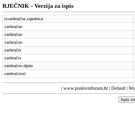
RJEČNIK - Verzija za ispis
izvanbračna zajednica
vanbračan
vanbračan
vanbračan
vanbračni
vanbračni
vanbračno dijete
vanbračnost
|
www.poslovniforum.hr
|
Default
| Wor