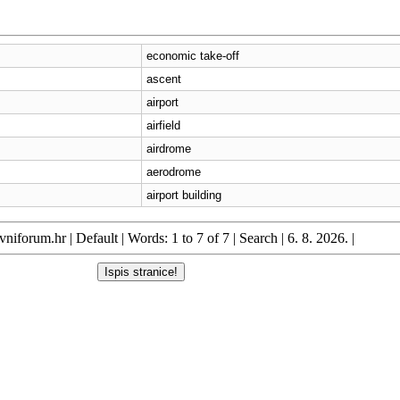
economic take-off
ascent
airport
airfield
airdrome
aerodrome
airport building
niforum.hr
|
Default
| Words: 1 to 7 of 7 |
Search
| 6. 8. 2026. |