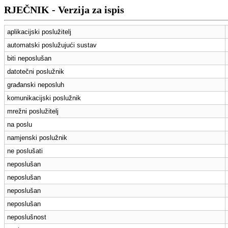
RJEČNIK - Verzija za ispis
aplikacijski poslužitelj
automatski poslužujući sustav
biti neposlušan
datotečni poslužnik
građanski neposluh
komunikacijski poslužnik
mrežni poslužitelj
na poslu
namjenski poslužnik
ne poslušati
neposlušan
neposlušan
neposlušan
neposlušan
neposlušnost