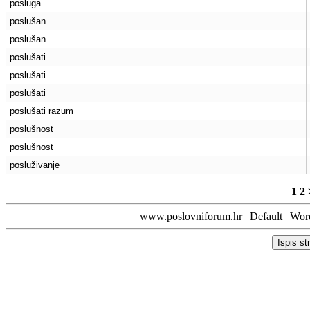
posluga
poslušan
poslušan
poslušati
poslušati
poslušati
poslušati razum
poslušnost
poslušnost
posluživanje
1
2
|
www.poslovniforum.hr
|
Default
| Word