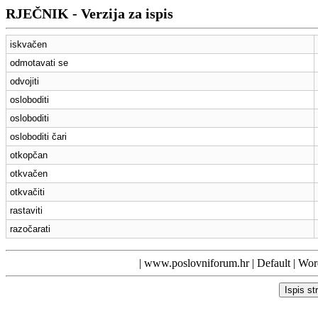
RJEČNIK - Verzija za ispis
iskvačen
odmotavati se
odvojiti
osloboditi
osloboditi
osloboditi čari
otkopčan
otkvačen
otkvačiti
rastaviti
razočarati
|
www.poslovniforum.hr
|
Default
| Word