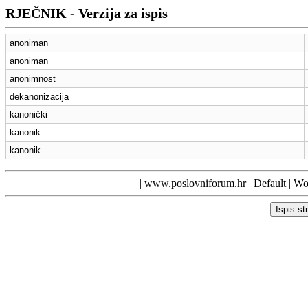
RJEČNIK - Verzija za ispis
anoniman
anoniman
anonimnost
dekanonizacija
kanonički
kanonik
kanonik
|
www.poslovniforum.hr
|
Default
| Wor