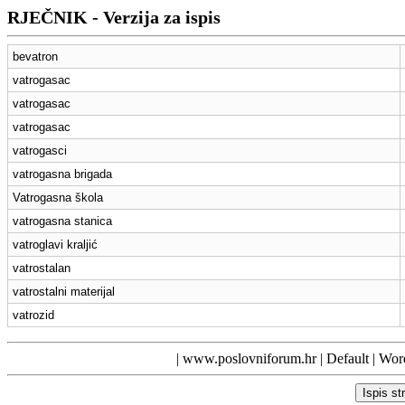
RJEČNIK - Verzija za ispis
bevatron
vatrogasac
vatrogasac
vatrogasac
vatrogasci
vatrogasna brigada
Vatrogasna škola
vatrogasna stanica
vatroglavi kraljić
vatrostalan
vatrostalni materijal
vatrozid
|
www.poslovniforum.hr
|
Default
| Word