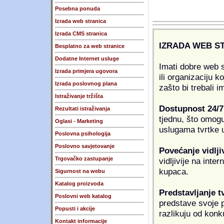
Posebna ponuda
Izrada web stranica
Izrada CMS stranica
IZRADA WEB S
Besplatno za web stranice
Dodatne Internet usluge
Imati dobre web s
Izrada primjera ugovora
ili organizaciju k
Izrada poslovnog plana
zašto bi trebali i
Istraživanje tržišta
Dostupnost 24/7
Rezultati istraživanja
tjednu, što omogu
Oglasi - Marketing
uslugama tvrtke u
Poslovna psihologija
Poslovno savjetovanje
Povećanje vidlji
Trgovačko zastupanje
vidljivije na inte
kupaca.
Sigurnost na webu
Katalog proizvoda
Predstavljanje t
Poslovni web katalog
predstave svoje pr
Popusti i akcije
razlikuju od konk
Kontakt informacije