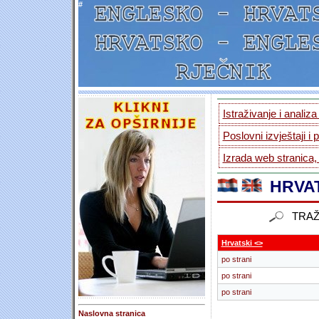
#
Istraživanje i analiz
Poslovni izvještaji i 
Izrada web stranica,
HRVAT
TRAŽ
Hrvatski <>
po strani
po strani
po strani
Naslovna stranica