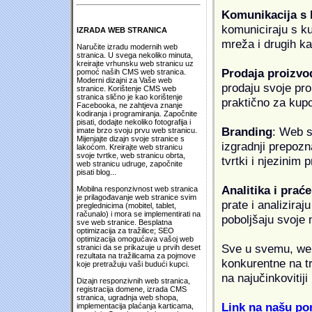
Komunikacija s
komuniciraju s k
IZRADA WEB STRANICA
mreža i drugih k
Naručite izradu modernih web
stranica. U svega nekoliko minuta,
kreirajte vrhunsku web stranicu uz
Prodaja proizvo
pomoć naših CMS web stranica.
Moderni dizajni za Vaše web
prodaju svoje proi
stranice. Korištenje CMS web
stranica slično je kao korištenje
praktično za kup
Facebooka, ne zahtjeva znanje
kodiranja i programiranja. Započnite
pisati, dodajte nekoliko fotografija i
Branding
: Web s
imate brzo svoju prvu web stranicu.
Mijenjajte dizajn svoje stranice s
izgradnji prepozna
lakoćom. Kreirajte web stranicu
svoje tvrtke, web stranicu obrta,
tvrtki i njezinim
web stranicu udruge, započnite
pisati blog...
Analitika i praće
Mobilna responzivnost web stranica
je prilagođavanje web stranice svim
prate i analiziraj
preglednicima (mobitel, tablet,
računalo) i mora se implementirati na
poboljšaju svoje 
sve web stranice. Besplatna
optimizacija za tražilice; SEO
optimizacija omogućava vašoj web
Sve u svemu, web 
stranici da se prikazuje u prvih deset
rezultata na tražilicama za pojmove
konkurentne na tr
koje pretražuju vaši budući kupci.
na najučinkovitiji
Dizajn responzivnih web stranica,
registracija domene, izrada CMS
stranica, ugradnja web shopa,
Link na našu pon
implementacija plaćanja karticama,