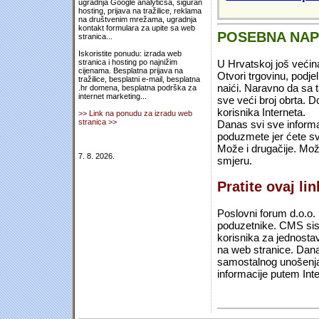
ugradnja Google analyticsa, siguran
hosting, prijava na tražilice, reklama
na društvenim mrežama, ugradnja
kontakt formulara za upite sa web
POSEBNA NA
stranica...
Iskoristite ponudu: izrada web
U Hrvatskoj još većin
stranica i hosting po najnižim
cijenama. Besplatna prijava na
Otvori trgovinu, podje
tražilice, besplatni e-mail, besplatna
naići. Naravno da sa 
.hr domena, besplatna podrška za
internet marketing...
sve veći broj obrta.
korisnika Interneta.
>> Link na ponudu za izradu web
stranica >>
Danas svi sve informac
poduzmete jer ćete sv
Može i drugačije. Mož
7. 8. 2026.
smjeru.
Pratite ovaj li
Poslovni forum d.o.o. 
poduzetnike. CMS sist
korisnika za jednosta
na web stranice. Dana
samostalnog unošenja 
informacije putem Inte