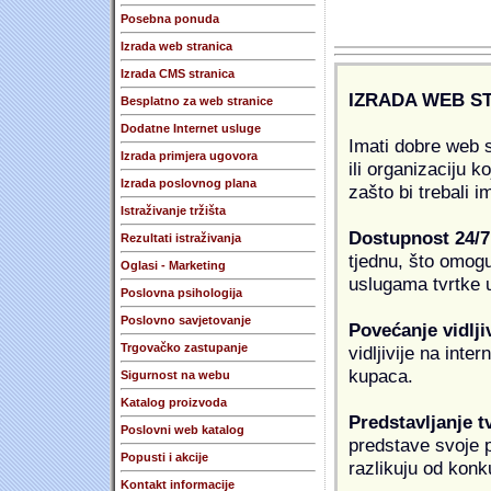
Posebna ponuda
Izrada web stranica
Izrada CMS stranica
IZRADA WEB S
Besplatno za web stranice
Dodatne Internet usluge
Imati dobre web s
Izrada primjera ugovora
ili organizaciju k
Izrada poslovnog plana
zašto bi trebali i
Istraživanje tržišta
Dostupnost 24/7
Rezultati istraživanja
tjednu, što omogu
Oglasi - Marketing
uslugama tvrtke u
Poslovna psihologija
Poslovno savjetovanje
Povećanje vidlji
Trgovačko zastupanje
vidljivije na inte
kupaca.
Sigurnost na webu
Katalog proizvoda
Predstavljanje t
Poslovni web katalog
predstave svoje pr
Popusti i akcije
razlikuju od konk
Kontakt informacije