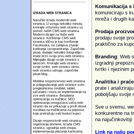
Komunikacija s
komuniciraju s k
IZRADA WEB STRANICA
mreža i drugih k
Naručite izradu modernih web
stranica. U svega nekoliko minuta,
kreirajte vrhunsku web stranicu uz
Prodaja proizvo
pomoć naših CMS web stranica.
Moderni dizajni za Vaše web
prodaju svoje proi
stranice. Korištenje CMS web
stranica slično je kao korištenje
praktično za kup
Facebooka, ne zahtjeva znanje
kodiranja i programiranja. Započnite
pisati, dodajte nekoliko fotografija i
Branding
: Web s
imate brzo svoju prvu web stranicu.
Mijenjajte dizajn svoje stranice s
izgradnji prepozna
lakoćom. Kreirajte web stranicu
svoje tvrtke, web stranicu obrta,
tvrtki i njezinim
web stranicu udruge, započnite
pisati blog...
Analitika i praće
Mobilna responzivnost web stranica
je prilagođavanje web stranice svim
prate i analiziraj
preglednicima (mobitel, tablet,
računalo) i mora se implementirati na
poboljšaju svoje 
sve web stranice. Besplatna
optimizacija za tražilice; SEO
optimizacija omogućava vašoj web
Sve u svemu, web 
stranici da se prikazuje u prvih deset
rezultata na tražilicama za pojmove
konkurentne na tr
koje pretražuju vaši budući kupci.
na najučinkovitiji
Dizajn responzivnih web stranica,
registracija domene, izrada CMS
stranica, ugradnja web shopa,
Link na našu pon
implementacija plaćanja karticama,