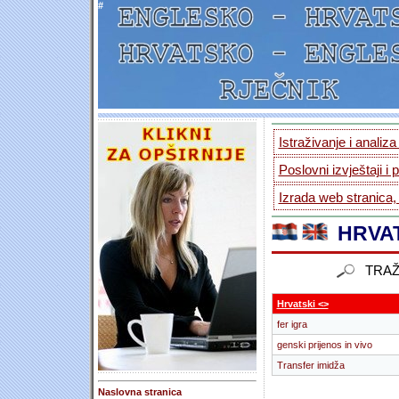
#
Istraživanje i analiz
Poslovni izvještaji i 
Izrada web stranica,
HRVAT
TRAŽ
Hrvatski <>
fer igra
genski prijenos in vivo
Transfer imidža
Naslovna stranica