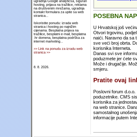
ugradnja Google analyticsa, siguran
hosting, prijava na tražilice, reklama
na društvenim mrežama, ugradnja
kontakt formulara za upite sa web
POSEBNA NA
stranica...
Iskoristite ponudu: izrada web
U Hrvatskoj još većin
stranica i hosting po najnižim
cijenama. Besplatna prijava na
Otvori trgovinu, podje
tražilice, besplatni e-mail, besplatna
naići. Naravno da sa 
.hr domena, besplatna podrška za
internet marketing...
sve veći broj obrta.
korisnika Interneta.
>> Link na ponudu za izradu web
stranica >>
Danas svi sve informac
poduzmete jer ćete sv
Može i drugačije. Mož
8. 8. 2026.
smjeru.
Pratite ovaj li
Poslovni forum d.o.o. 
poduzetnike. CMS sist
korisnika za jednosta
na web stranice. Dana
samostalnog unošenja 
informacije putem Inte