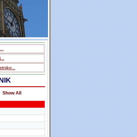
..
...
tnike...
NIK
Show All