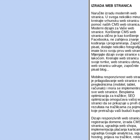
IZRADA WEB STRANICA
Naručite izradu modernih web
stranica. U svega nekoliko minu
kreirajte vrhunsku web stranicu
pomoć naših CMS web stranica
Moderni dizajni za Vaše web
stranice. Korištenje CMS web
stranica slično je kao korištenje
Facebooka, ne zahtjeva znanje
kodiranja i programiranja. Započ
pisati, dodajte nekoliko fotografija
imate brzo svoju prvu web stran
Mijenjajte dizajn svoje stranice s
lakoćom. Kreirajte web stranicu
svoje tvrtke, web stranicu obrta,
web stranicu udruge, započnite
pisati blog...
Mobilna responzivnost web stra
je prilagođavanje web stranice 
preglednicima (mobitel, tablet,
računalo) i mora se implementira
sve web stranice. Besplatna
optimizacija za tražilice; SEO
optimizacija omogućava vašoj 
stranici da se prikazuje u prvih 
rezultata na tražilicama za pojm
koje pretražuju vaši budući kupc
Dizajn responzivnih web stranic
registracija domene, izrada CM
stranica, ugradnja web shopa,
implementacija plaćanja kartica
ugradnja Google analyticsa, sig
hosting, prijava na tražilice, rek