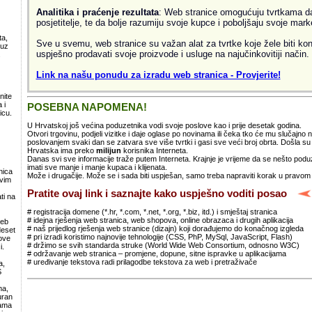
Analitika i praćenje rezultata
: Web stranice omogućuju tvrtkama da 
posjetitelje, te da bolje razumiju svoje kupce i poboljšaju svoje mark
ta,
Sve u svemu, web stranice su važan alat za tvrtke koje žele biti kon
 uz
uspješno prodavati svoje proizvode i usluge na najučinkovitiji način.
.
Link na našu ponudu za izradu web stranica - Provjerite!
nite
 i
POSEBNA NAPOMENA!
icu.
U Hrvatskoj još većina poduzetnika vodi svoje poslove kao i prije desetak godina.
Otvori trgovinu, podjeli vizitke i daje oglase po novinama ili čeka tko će mu slučajno
poslovanjem svaki dan se zatvara sve više tvrtki i gasi sve veći broj obrta. Došla 
Hrvatska ima preko
milijun
korisnika Interneta.
Danas svi sve informacije traže putem Interneta. Krajnje je vrijeme da se nešto po
imati sve manje i manje kupaca i klijenata.
nica
Može i drugačije. Može se i sada biti uspješan, samo treba napraviti korak u pravom
svim
Pratite ovaj link i saznajte kako uspješno voditi posao
ti na
# registracija domene (*.hr, *.com, *.net, *.org, *.biz, itd.) i smještaj stranica
# idejna rješenja web stranica, web shopova, online obrazaca i drugih aplikacija
web
# naš prijedlog rješenja web stranice (dizajn) koji dorađujemo do konačnog izgleda
deset
# pri izradi koristimo najnovije tehnologije (CSS, PhP, MySql, JavaScript, Flash)
ove
# držimo se svih standarda struke (World Wide Web Consortium, odnosno W3C)
i.
# održavanje web stranica – promjene, dopune, sitne ispravke u aplikacijama
# uređivanje tekstova radi prilagodbe tekstova za web i pretraživače
a,
S
ma,
uran
lama