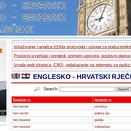
Istraživanje i analiza tržišta proizvoda i usluga za poduzetnike.
Poslovni izvještaji i pregledi, primjeri ugovora, poslovni planovi
Izrada web stranica, CMS, oglašavanje na internetu za poduze
ENGLESKO - HRVATSKI RJEČ
Search
Engleski <>
Hrvatski <>
hen harrier
strnarica
hen harrier
poljska eja
hen hearted
plašljiv
hen hearted
malodušan