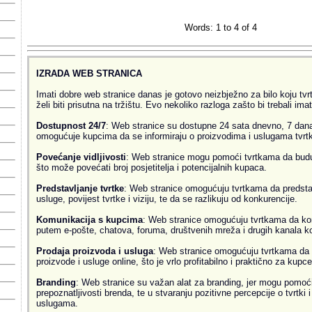
Words: 1 to 4 of 4
IZRADA WEB STRANICA
Imati dobre web stranice danas je gotovo neizbježno za bilo koju tvrtk
želi biti prisutna na tržištu. Evo nekoliko razloga zašto bi trebali ima
Dostupnost 24/7
: Web stranice su dostupne 24 sata dnevno, 7 dana
omogućuje kupcima da se informiraju o proizvodima i uslugama tvrtke
Povećanje vidljivosti
: Web stranice mogu pomoći tvrtkama da budu v
što može povećati broj posjetitelja i potencijalnih kupaca.
Predstavljanje tvrtke
: Web stranice omogućuju tvrtkama da predsta
usluge, povijest tvrtke i viziju, te da se razlikuju od konkurencije.
Komunikacija s kupcima
: Web stranice omogućuju tvrtkama da ko
putem e-pošte, chatova, foruma, društvenih mreža i drugih kanala k
Prodaja proizvoda i usluga
: Web stranice omogućuju tvrtkama da 
proizvode i usluge online, što je vrlo profitabilno i praktično za kupce
Branding
: Web stranice su važan alat za branding, jer mogu pomoći
prepoznatljivosti brenda, te u stvaranju pozitivne percepcije o tvrtki 
uslugama.