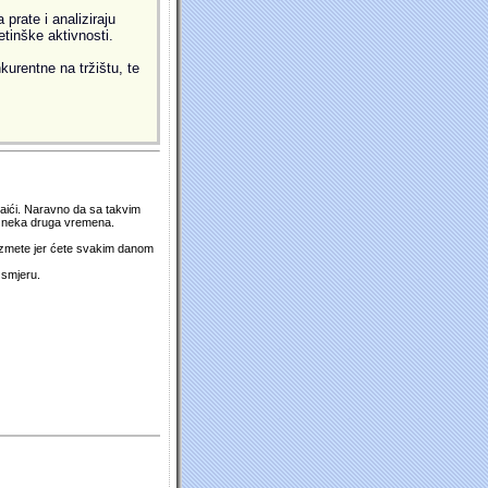
prate i analiziraju
etinške aktivnosti.
kurentne na tržištu, te
 naići. Naravno da sa takvim
su neka druga vremena.
duzmete jer ćete svakim danom
 smjeru.