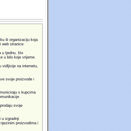
u ili organizaciju koja
ti web stranice:
 u tjednu, što
 u bilo koje vrijeme.
idljivije na internetu,
ve svoje proizvode i
municiraju s kupcima
omunikacije.
prodaju svoje
.
 u izgradnji
i njezinim proizvodima i