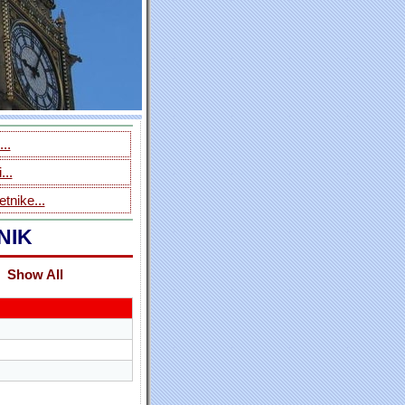
..
...
tnike...
NIK
Show All