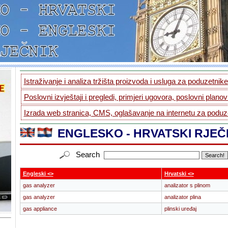
Istraživanje i analiza tržišta proizvoda i usluga za poduzetnike.
Poslovni izvještaji i pregledi, primjeri ugovora, poslovni planovi
Izrada web stranica, CMS, oglašavanje na internetu za poduze
ENGLESKO - HRVATSKI RJEČ
Search
Engleski <>
Hrvatski <>
gas analyzer
analizator s plinom
gas analyzer
analizator plina
gas appliance
plinski uređaj