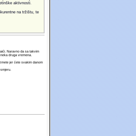
etinške aktivnosti.
kurentne na tržištu, te
 naići. Naravno da sa takvim
su neka druga vremena.
duzmete jer ćete svakim danom
 smjeru.