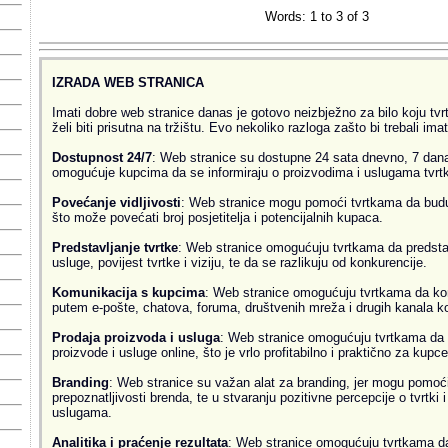
Words: 1 to 3 of 3
IZRADA WEB STRANICA
Imati dobre web stranice danas je gotovo neizbježno za bilo koju tvrtk
želi biti prisutna na tržištu. Evo nekoliko razloga zašto bi trebali ima
Dostupnost 24/7
: Web stranice su dostupne 24 sata dnevno, 7 dana
omogućuje kupcima da se informiraju o proizvodima i uslugama tvrtke
Povećanje vidljivosti
: Web stranice mogu pomoći tvrtkama da budu v
što može povećati broj posjetitelja i potencijalnih kupaca.
Predstavljanje tvrtke
: Web stranice omogućuju tvrtkama da predsta
usluge, povijest tvrtke i viziju, te da se razlikuju od konkurencije.
Komunikacija s kupcima
: Web stranice omogućuju tvrtkama da ko
putem e-pošte, chatova, foruma, društvenih mreža i drugih kanala k
Prodaja proizvoda i usluga
: Web stranice omogućuju tvrtkama da 
proizvode i usluge online, što je vrlo profitabilno i praktično za kupce
Branding
: Web stranice su važan alat za branding, jer mogu pomoći
prepoznatljivosti brenda, te u stvaranju pozitivne percepcije o tvrtki 
uslugama.
Analitika i praćenje rezultata
: Web stranice omogućuju tvrtkama da 