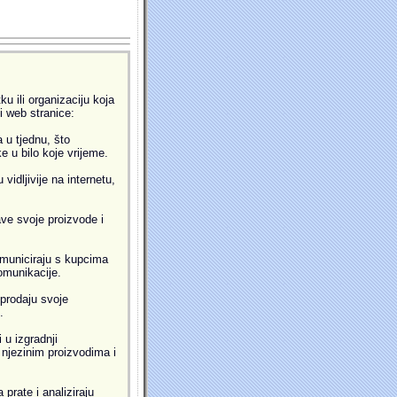
u ili organizaciju koja
ti web stranice:
 u tjednu, što
 u bilo koje vrijeme.
idljivije na internetu,
ve svoje proizvode i
municiraju s kupcima
omunikacije.
prodaju svoje
.
 u izgradnji
i njezinim proizvodima i
prate i analiziraju