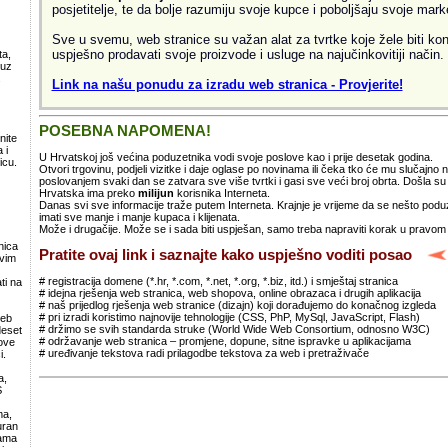
posjetitelje, te da bolje razumiju svoje kupce i poboljšaju svoje mark
Sve u svemu, web stranice su važan alat za tvrtke koje žele biti kon
uspješno prodavati svoje proizvode i usluge na najučinkovitiji način.
ta,
 uz
.
Link na našu ponudu za izradu web stranica - Provjerite!
POSEBNA NAPOMENA!
nite
 i
U Hrvatskoj još većina poduzetnika vodi svoje poslove kao i prije desetak godina.
icu.
Otvori trgovinu, podjeli vizitke i daje oglase po novinama ili čeka tko će mu slučajno
poslovanjem svaki dan se zatvara sve više tvrtki i gasi sve veći broj obrta. Došla 
Hrvatska ima preko
milijun
korisnika Interneta.
Danas svi sve informacije traže putem Interneta. Krajnje je vrijeme da se nešto po
imati sve manje i manje kupaca i klijenata.
Može i drugačije. Može se i sada biti uspješan, samo treba napraviti korak u pravom
nica
Pratite ovaj link i saznajte kako uspješno voditi posao
svim
# registracija domene (*.hr, *.com, *.net, *.org, *.biz, itd.) i smještaj stranica
ti na
# idejna rješenja web stranica, web shopova, online obrazaca i drugih aplikacija
# naš prijedlog rješenja web stranice (dizajn) koji dorađujemo do konačnog izgleda
# pri izradi koristimo najnovije tehnologije (CSS, PhP, MySql, JavaScript, Flash)
web
# držimo se svih standarda struke (World Wide Web Consortium, odnosno W3C)
deset
# održavanje web stranica – promjene, dopune, sitne ispravke u aplikacijama
ove
# uređivanje tekstova radi prilagodbe tekstova za web i pretraživače
i.
a,
S
ma,
uran
lama