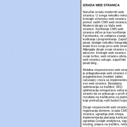
IZRADA WEB STRANICA
Naručite izradu modernih web
stranica. U svega nekoliko minu
kreirajte vrhunsku web stranicu
pomoć naših CMS web stranica
Moderni dizajni za Vaše web
stranice. Korištenje CMS web
stranica slično je kao korištenje
Facebooka, ne zahtjeva znanje
kodiranja i programiranja. Započ
pisati, dodajte nekoliko fotografija
imate brzo svoju prvu web stran
Mijenjajte dizajn svoje stranice s
lakoćom. Kreirajte web stranicu
svoje tvrtke, web stranicu obrta,
web stranicu udruge, započnite
pisati blog...
Mobilna responzivnost web stra
je prilagođavanje web stranice 
preglednicima (mobitel, tablet,
računalo) i mora se implementira
sve web stranice. Besplatna
optimizacija za tražilice; SEO
optimizacija omogućava vašoj 
stranici da se prikazuje u prvih 
rezultata na tražilicama za pojm
koje pretražuju vaši budući kupc
Dizajn responzivnih web stranic
registracija domene, izrada CM
stranica, ugradnja web shopa,
implementacija plaćanja kartica
ugradnja Google analyticsa, sig
hosting, prijava na tražilice, rek