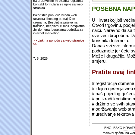
na društvenim mrežama, ugradnja
kontakt formulara za upite sa web
POSEBNA NA
stranica...
Iskoristite ponudu: izrada web
stranica i hosting po najnižim
U Hrvatskoj još većin
cijenama. Besplatna prijava na
Otvori trgovinu, podje
tražilice, besplatni e-mail, besplatna
naići. Naravno da sa 
.hr domena, besplatna podrška za
internet marketing...
sve veći broj obrta.
korisnika Interneta.
>> Link na ponudu za web stranice
>>
Danas svi sve informac
poduzmete jer ćete sv
Može i drugačije. Mož
7. 8. 2026.
smjeru.
Pratite ovaj li
# registracija domene (*
# idejna rješenja web 
# naš prijedlog rješen
# pri izradi koristimo
# držimo se svih sta
# održavanje web stra
# uređivanje tekstova 
ENGLESKO HRVATS
Poslovni rječnik na we