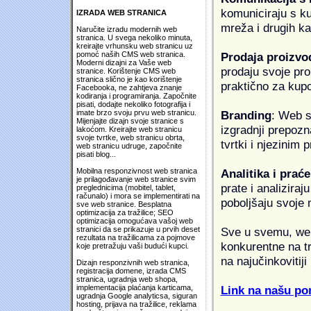
komuniciraju s k
IZRADA WEB STRANICA
mreža i drugih k
Naručite izradu modernih web
stranica. U svega nekoliko minuta,
kreirajte vrhunsku web stranicu uz
Prodaja proizvo
pomoć naših CMS web stranica.
Moderni dizajni za Vaše web
prodaju svoje proi
stranice. Korištenje CMS web
stranica slično je kao korištenje
praktično za kup
Facebooka, ne zahtjeva znanje
kodiranja i programiranja. Započnite
pisati, dodajte nekoliko fotografija i
Branding
: Web s
imate brzo svoju prvu web stranicu.
Mijenjajte dizajn svoje stranice s
izgradnji prepozna
lakoćom. Kreirajte web stranicu
svoje tvrtke, web stranicu obrta,
tvrtki i njezinim
web stranicu udruge, započnite
pisati blog...
Analitika i praće
Mobilna responzivnost web stranica
je prilagođavanje web stranice svim
prate i analiziraj
preglednicima (mobitel, tablet,
računalo) i mora se implementirati na
poboljšaju svoje 
sve web stranice. Besplatna
optimizacija za tražilice; SEO
optimizacija omogućava vašoj web
Sve u svemu, web 
stranici da se prikazuje u prvih deset
rezultata na tražilicama za pojmove
konkurentne na tr
koje pretražuju vaši budući kupci.
na najučinkovitiji
Dizajn responzivnih web stranica,
registracija domene, izrada CMS
stranica, ugradnja web shopa,
Link na našu pon
implementacija plaćanja karticama,
ugradnja Google analyticsa, siguran
hosting, prijava na tražilice, reklama