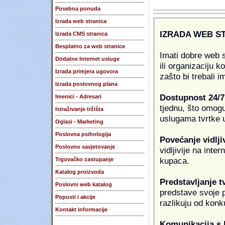
Posebna ponuda
Izrada web stranica
IZRADA WEB S
Izrada CMS stranica
Besplatno za web stranice
Imati dobre web s
Dodatne Internet usluge
ili organizaciju k
Izrada primjera ugovora
zašto bi trebali i
Izrada poslovnog plana
Dostupnost 24/7
Imenici - Adresari
tjednu, što omogu
Istraživanje tržišta
uslugama tvrtke u
Oglasi - Marketing
Poslovna psihologija
Povećanje vidlji
Poslovno savjetovanje
vidljivije na inte
kupaca.
Trgovačko zastupanje
Katalog proizvoda
Predstavljanje t
Poslovni web katalog
predstave svoje pr
Popusti i akcije
razlikuju od konk
Kontakt informacije
Komunikacija s