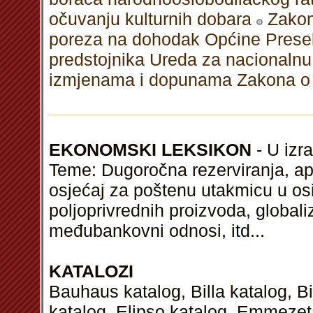
očuvanju kulturnih dobara
Zakon
poreza na dohodak Općine Prese
predstojnika Ureda za nacionalnu
izmjenama i dopunama Zakona o 
EKONOMSKI LEKSIKON
- U izra
Teme: Dugoročna rezerviranja, ap
osjećaj za poštenu utakmicu u os
poljoprivrednih proizvoda, globaliza
međubankovni odnosi,
itd
...
KATALOZI
Bauhaus katalog, Billa katalog, B
katalog, Elipso katalog, Emmezeta