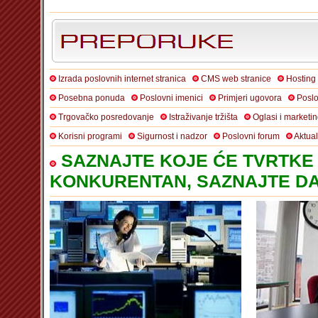
Izrada poslovnih internet stranica
CMS web stranice
Hosting
Posebna ponuda
Poslovni imenici
Primjeri ugovora
Poslo
Trgovačko posredovanje
Istraživanje tržišta
Oglasi i marketi
Korisni programi
Sigurnost i nadzor
Poslovni forum
Aktua
SAZNAJTE KOJE ĆE TVRTKE 
KONKURENTAN, SAZNAJTE DA 