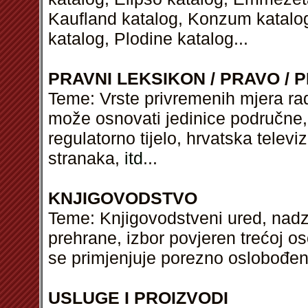
Kaufland katalog, Konzum katalog
katalog, Plodine katalog...
PRAVNI LEKSIKON / PRAVO / P
Teme: Vrste privremenih mjera rad
može osnovati jedinice područne,
regulatorno tijelo, hrvatska televizi
stranaka,
itd
...
KNJIGOVODSTVO
Teme: Knjigovodstveni ured, nadz
prehrane, izbor povjeren trećoj os
se primjenjuje porezno oslobođenj
USLUGE I PROIZVODI