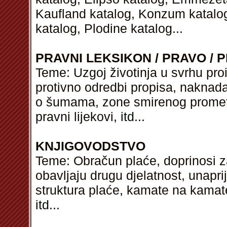
Kaufland katalog, Konzum katalog
katalog, Plodine katalog...
PRAVNI LEKSIKON / PRAVO / P
Teme: Uzgoj životinja u svrhu pro
protivno odredbi propisa, naknad
o šumama, zone smirenog promet
pravni lijekovi,
itd
...
KNJIGOVODSTVO
Teme: Obračun plaće, doprinosi 
obavljaju drugu djelatnost, unapr
struktura plaće, kamate na kamat
itd
...