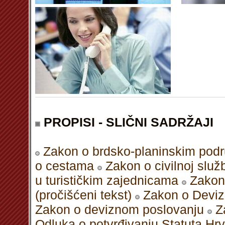
PROPISI - SLIČNI SADRŽAJI
Zakon o brdsko-planinskim podr
o cestama
Zakon o civilnoj služ
u turističkim zajednicama
Zakon
(pročišćeni tekst)
Zakon o Deviz
Zakon o deviznom poslovanju
Z
Odluka o potvrđivanju Statuta Hrv