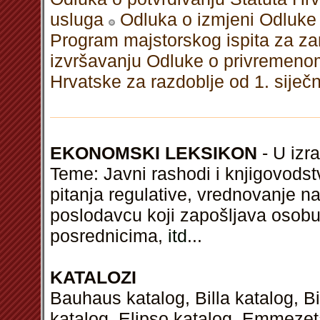
usluga
Odluka o izmjeni Odluke
Program majstorskog ispita za za
izvršavanju Odluke o privremenom
Hrvatske za razdoblje od 1. siječ
EKONOMSKI LEKSIKON
- U izra
Teme: Javni rashodi i knjigovodstv
pitanja regulative, vrednovanje na
poslodavcu koji zapošljava osobu
posrednicima,
itd
...
KATALOZI
Bauhaus katalog, Billa katalog, B
katalog, Elipso katalog, Emmezeta