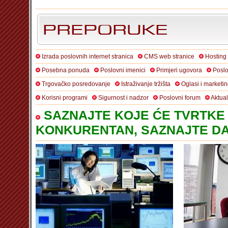
Izrada poslovnih internet stranica
CMS web stranice
Hosting
Posebna ponuda
Poslovni imenici
Primjeri ugovora
Poslo
Trgovačko posredovanje
Istraživanje tržišta
Oglasi i marketi
Korisni programi
Sigurnost i nadzor
Poslovni forum
Aktua
SAZNAJTE KOJE ĆE TVRTKE 
KONKURENTAN, SAZNAJTE DA 