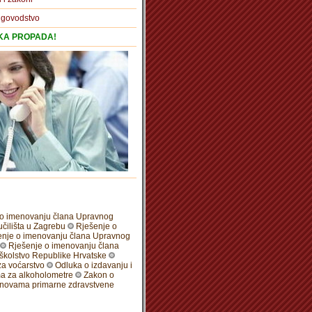
igovodstvo
TKA PROPADA!
 o imenovanju člana Upravnog
čilišta u Zagrebu
Rješenje o
enje o imenovanju člana Upravnog
Rješenje o imenovanju člana
školstvo Republike Hrvatske
za voćarstvo
Odluka o izdavanju i
ima za alkoholometre
Zakon o
anovama primarne zdravstvene