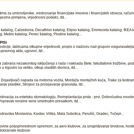
ma za umirovljenike, vrednovanje financijske imovine i financijskih obveza, računo
 njezina primjena, vrijednosni podatci,
itd
...
a katalog, Calzedonia, Decathlon katalog, Elipso katalog, Emmezeta katalog, IKEA k
g, Meblo katalog, Pevec katalog, Plodine katalog...
PISI
olicije, tablicama otkupne vrijednosti, propis o nadzoru nad grupom osiguravatelj
v upravnog akta, ugovori,
itd
...
zabrana nezakonitog isključenja s rada i naknada štete, fakultativne tražbine, p
 u trgovini na veliko, otkup vlastitih dionica,
itd
...
i, Dojavljivači napada na motorna vozila, Montaža montažnih kuća, Trake za testira
ranje plastike, Strojevi za prosijavanje granulata,
itd
...
inacija za estetsku stomatologiju, Reimplantacija prsta - prvi, Dobroćudna novotv
, Popravak renalne vene umetnutim presatkom,
itd
...
ravska Moslavina, Kastav, Vrlika, Mala Subotica, Perušić, Gradec, Tučepi...
govine poljoprivrednom opremom, za aero klubove, za iznajmljivanje brodova, hosti
padobranske klubove