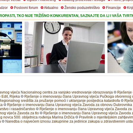
adzor
Poslovni forum
Aktualno
Žensko poduzetništvo
Financije
Knj
OPASTI, TKO NIJE TRŽIŠNO KONKURENTAN, SAZNAJTE DA LI I VAŠA TVR
avnog vijeća Nacionalnog centra za vanjsko vrednovanje obrazovanja
Rješenje
Edit, Rijeka
Rješenje o imenovanju člana Upravnog vijeća Pučkoga otvorenog u
egionalnog središta za pružanje pomoći i uklanjanje posljedica katastrofa
Rješ
ka
Rješenje o imenovanju člana Upravnog vijeća Zavoda za obnovu Dubrovnika
stvo i rasadničarstvo
Rješenje o imenovanju člana Upravnog vijeća Zavoda za 
og vijeća Zavoda za tlo
Rješenje o imenovanju člana Upravnog vijeća Zavoda 
g novca 500. obljetnica rođenja Marina Držića
Pravilnik o mjeriteljskim zahtjev
a
Naredba o najvećem iznosu zakupnine za jedinice zakupa u zdravstvenim ust