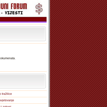
 dokumenata.
 tražilice
vjetovanje
i i zakoni