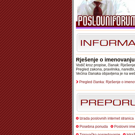
Rješenje o imenovanju
Vodič kroz propise, članak: Rješen
Pregled zakona, pravilnika, naredbi
Većina članaka objavljena je na we
Pregled članka: Rješenje o imen
Izrada poslovnih internet stranica
Posebna ponuda
Poslovni ime
Trgovačko posredovanje
Istra