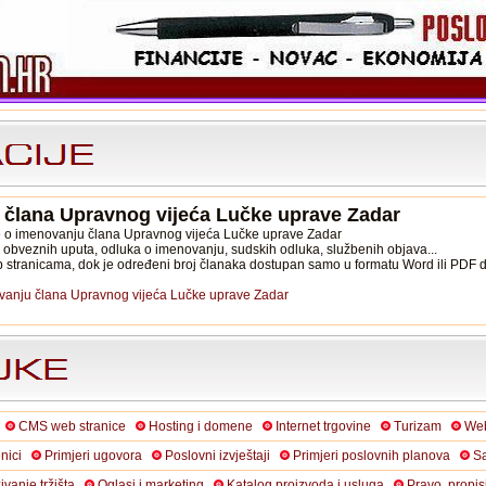
 člana Upravnog vijeća Lučke uprave Zadar
je o imenovanju člana Upravnog vijeća Lučke uprave Zadar
, obveznih uputa, odluka o imenovanju, sudskih odluka, službenih objava...
b stranicama, dok je određeni broj članaka dostupan samo u formatu Word ili PDF
ovanju člana Upravnog vijeća Lučke uprave Zadar
CMS web stranice
Hosting i domene
Internet trgovine
Turizam
Web
nici
Primjeri ugovora
Poslovni izvještaji
Primjeri poslovnih planova
Sa
živanje tržišta
Oglasi i marketing
Katalog proizvoda i usluga
Pravo, propis