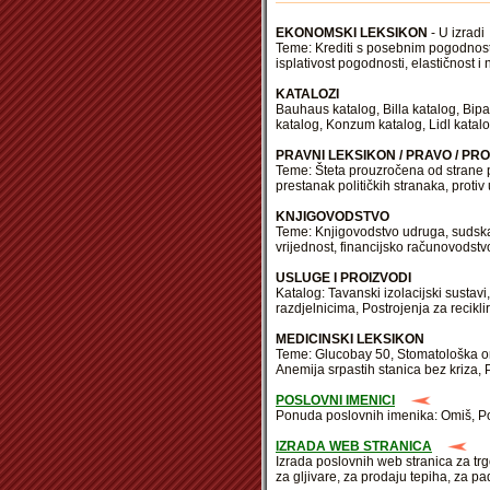
EKONOMSKI LEKSIKON
- U izradi
Teme: Krediti s posebnim pogodnosti
isplativost pogodnosti, elastičnost i
KATALOZI
Bauhaus katalog, Billa katalog, Bip
katalog, Konzum katalog, Lidl katalo
PRAVNI LEKSIKON / PRAVO / PRO
Teme: Šteta prouzročena od strane p
prestanak političkih stranaka, proti
KNJIGOVODSTVO
Teme: Knjigovodstvo udruga, sudska 
vrijednost, financijsko računovodstvo
USLUGE I PROIZVODI
Katalog: Tavanski izolacijski sustav
razdjelnicima, Postrojenja za recikli
MEDICINSKI LEKSIKON
Teme: Glucobay 50, Stomatološka ord
Anemija srpastih stanica bez kriza
POSLOVNI IMENICI
Ponuda poslovnih imenika: Omiš, Pod
IZRADA WEB STRANICA
Izrada poslovnih web stranica za tr
za gljivare, za prodaju tepiha, za 