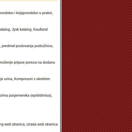
vodstvo i knjigovodstvo u praksi,
atalog, Jysk katalog, Kaufland
a, predmet poslovanja podružnice,
odnošenje prijave poreza na dodanu
nje urina, Kompresori s okretnim
orina pasjemenika (epididimisa),
ng web stranica, izrada web stranica