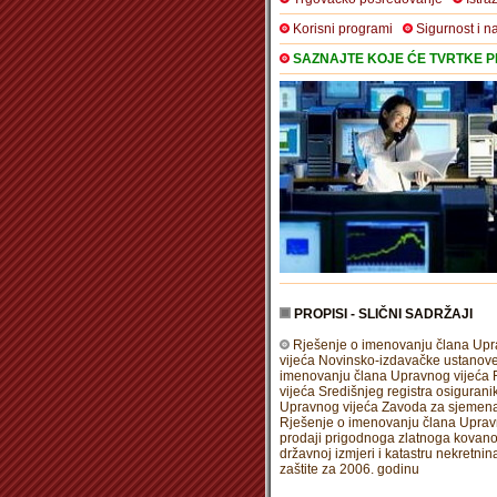
Korisni programi
Sigurnost i n
SAZNAJTE KOJE ĆE TVRTKE PR
PROPISI - SLIČNI SADRŽAJI
Rješenje o imenovanju člana Upr
vijeća Novinsko-izdavačke ustanove 
imenovanju člana Upravnog vijeća R
vijeća Središnjeg registra osigurani
Upravnog vijeća Zavoda za sjemenar
Rješenje o imenovanju člana Upravn
prodaji prigodnoga zlatnoga kovano
državnoj izmjeri i katastru nekretnin
zaštite za 2006. godinu