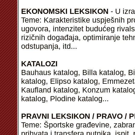
EKONOMSKI LEKSIKON
- U izra
Teme: Karakteristike uspješnih pr
ugovora, intenzitet budućeg rival
rizičnih događaja, optimiranje te
odstupanja,
itd
...
KATALOZI
Bauhaus katalog, Billa katalog, B
katalog, Elipso katalog, Emmezeta
Kaufland katalog, Konzum katalog
katalog, Plodine katalog...
PRAVNI LEKSIKON / PRAVO / P
Teme: Športske građevine, zabrane
prihvata i transfera putnika, ispit