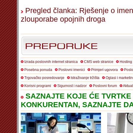
Pregled članka: Rješenje o imen
zlouporabe opojnih droga
Izrada poslovnih internet stranica
CMS web stranice
Hosting
Posebna ponuda
Poslovni imenici
Primjeri ugovora
Poslo
Trgovačko posredovanje
Istraživanje tržišta
Oglasi i marketi
Korisni programi
Sigurnost i nadzor
Poslovni forum
Aktua
SAZNAJTE KOJE ĆE TVRTKE 
KONKURENTAN, SAZNAJTE DA 