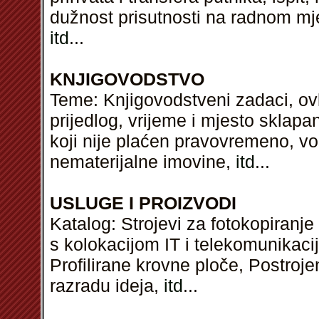
dužnost prisutnosti na radnom mje
itd
...
KNJIGOVODSTVO
Teme: Knjigovodstveni zadaci, ovl
prijedlog, vrijeme i mjesto skla
koji nije plaćen pravovremeno, vo
nematerijalne imovine,
itd
...
USLUGE I PROIZVODI
Katalog: Strojevi za fotokopiranje
s kolokacijom IT i telekomunikaci
Profilirane krovne ploče, Postroj
razradu ideja,
itd
...