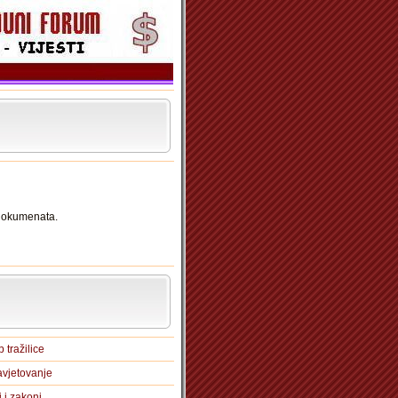
 dokumenata.
 tražilice
vjetovanje
i i zakoni