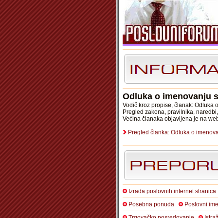
Odluka o imenovanju s
Vodič kroz propise, članak: Odluka
Pregled zakona, pravilnika, naredbi
Većina članaka objavljena je na we
Pregled članka: Odluka o imenov
Izrada poslovnih internet stranica
Posebna ponuda
Poslovni ime
Trgovačko posredovanje
Istra