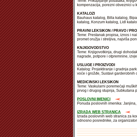
Teme: Prikupljanje podataka, knjigov
kompenzacija, porezni obveznici u ko
KATALOZI
Bauhaus katalog, Billa katalog, Bip
katalog, Konzum katalog, Lidl katalo
PRAVNI LEKSIKON / PRAVO / PRO
Teme: Prestanak propisa, iznos i nač
promet oružja i streljiva, najviša 
KNJIGOVODSTVO
Teme: Knjigovotkinja, drugi dohodak
nagrade, potpore i otpremnine, izvj
USLUGE I PROIZVODI
Katalog: Projektiranje i gradnja park
voće i grožđe, Sustavi garderobnih 
MEDICINSKI LEKSIKON
Teme: Vaskularni poremećaji muških
prvog i drugog stupnja, Subkutana p
POSLOVNI IMENICI
Ponuda poslovnih imenika: Janjina, 
IZRADA WEB STRANICA
Izrada poslovnih web stranica za ko
odnosno posrednike, za organizato