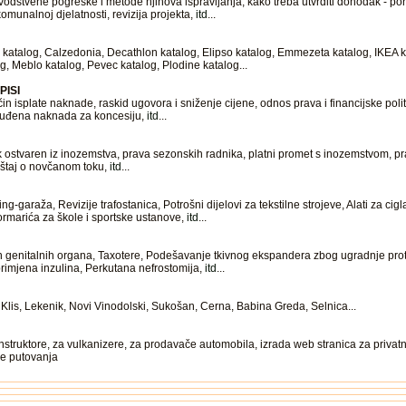
odstvene pogreške i metode njihova ispravljanja, kako treba utvrditi dohodak - por
munalnoj djelatnosti, revizija projekta,
itd
...
a katalog, Calzedonia, Decathlon katalog, Elipso katalog, Emmezeta katalog, IKEA k
g, Meblo katalog, Pevec katalog, Plodine katalog...
PISI
in isplate naknade, raskid ugovora i sniženje cijene, odnos prava i financijske polit
ponuđena naknada za koncesiju,
itd
...
 ostvaren iz inozemstva, prava sezonskih radnika, platni promet s inozemstvom, pr
eštaj o novčanom toku,
itd
...
ing-garaža, Revizije trafostanica, Potrošni dijelovi za tekstilne strojeve, Alati za c
ormarića za škole i sportske ustanove,
itd
...
 genitalnih organa, Taxotere, Podešavanje tkivnog ekspandera zbog ugradnje pro
rimjena inzulina, Perkutana nefrostomija,
itd
...
Klis, Lekenik, Novi Vinodolski, Sukošan, Cerna, Babina Greda, Selnica...
nstruktore, za vulkanizere, za prodavače automobila, izrada web stranica za privat
re putovanja