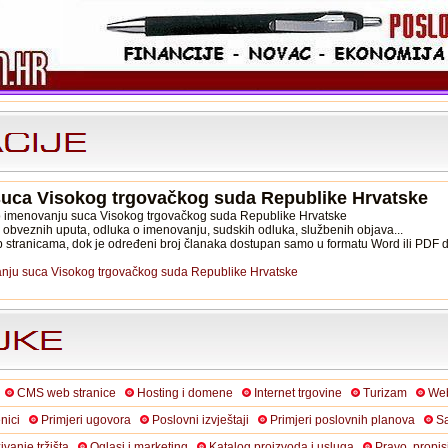
uca Visokog trgovačkog suda Republike Hrvatske
 o imenovanju suca Visokog trgovačkog suda Republike Hrvatske
, obveznih uputa, odluka o imenovanju, sudskih odluka, službenih objava...
b stranicama, dok je određeni broj članaka dostupan samo u formatu Word ili PDF
anju suca Visokog trgovačkog suda Republike Hrvatske
CMS web stranice
Hosting i domene
Internet trgovine
Turizam
Web
nici
Primjeri ugovora
Poslovni izvještaji
Primjeri poslovnih planova
Sa
živanje tržišta
Oglasi i marketing
Katalog proizvoda i usluga
Pravo, propis