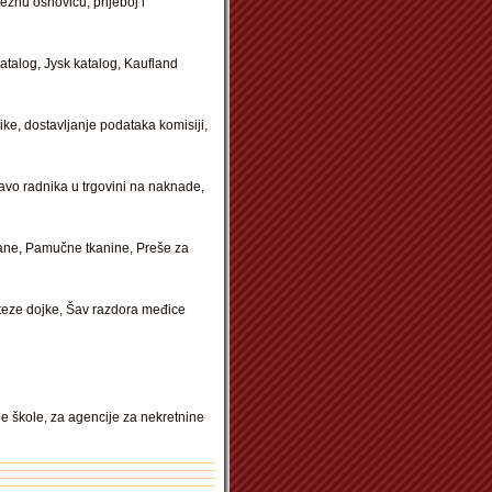
eznu osnovicu, prijeboj i
atalog, Jysk katalog, Kaufland
ike, dostavljanje podataka komisiji,
avo radnika u trgovini na naknade,
iglane, Pamučne tkanine, Preše za
teze dojke, Šav razdora međice
ne škole, za agencije za nekretnine