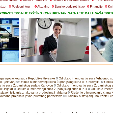
adzor
Poslovni forum
Aktualno
Žensko poduzetništvo
Financije
Knj
OPASTI, TKO NIJE TRŽIŠNO KONKURENTAN, SAZNAJTE DA LI I VAŠA TVR
ga trgovačkog suda Republike Hrvatske
Odluka o imenovanju suca Vrhovnog s
u Bjelovaru
Odluka o imenovanju suca Županijskog suda u Dubrovniku
Odluk
nju suca Županijskog suda u Karlovcu
Odluka o imenovanju suca Županijskog s
u Osijeku
Odluka o imenovanju suca Županijskog suda u Puli
Odluka o imeno
zastave i isticanja znakova na brodovima i jahtama
Rješenje o imenovanju člana Ku
ovedbe projekata javno-privatnog partnerstva
Pravilnik o stavljanju na tržište i k