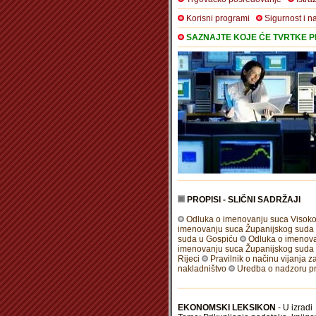
Korisni programi
Sigurnost i n
SAZNAJTE KOJE ĆE TVRTKE PR
PROPISI - SLIČNI SADRŽAJI
Odluka o imenovanju suca Visoko
imenovanju suca Županijskog suda 
suda u Gospiću
Odluka o imenova
imenovanju suca Županijskog suda 
Rijeci
Pravilnik o načinu vijanja 
nakladništvo
Uredba o nadzoru pr
EKONOMSKI LEKSIKON
- U izradi