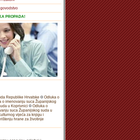
igovodstvo
TKA PROPADA!
uda Republike Hrvatske
Odluka o
a o imenovanju suca Županijskog
uda u Koprivnici
Odluka o
vanju suca Županijskog suda u
lturnog vijeća za knjigu i
orištenju hrane za životinje