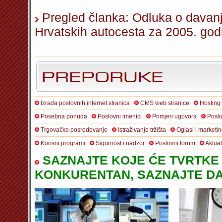
Pregled članka: Odluka o davanj
Hrvatskih autocesta za 2005. god
Izrada poslovnih internet stranica
CMS web stranice
Hosting
Posebna ponuda
Poslovni imenici
Primjeri ugovora
Poslo
Trgovačko posredovanje
Istraživanje tržišta
Oglasi i marketi
Korisni programi
Sigurnost i nadzor
Poslovni forum
Aktua
SAZNAJTE KOJE ĆE TVRTKE 
KONKURENTAN, SAZNAJTE DA 