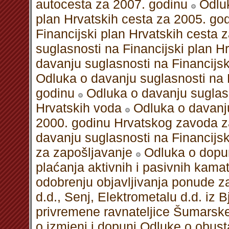
autocesta za 2007. godinu
Odluk
plan Hrvatskih cesta za 2005. go
Financijski plan Hrvatskih cesta 
suglasnosti na Financijski plan H
davanju suglasnosti na Financijsk
Odluka o davanju suglasnosti na F
godinu
Odluka o davanju suglasn
Hrvatskih voda
Odluka o davanju
2000. godinu Hrvatskog zavoda z
davanju suglasnosti na Financijs
za zapošljavanje
Odluka o dopun
plaćanja aktivnih i pasivnih kam
odobrenju objavljivanja ponude 
d.d., Senj, Elektrometalu d.d. iz B
privremene ravnateljice Šumarsk
o izmjeni i dopuni Odluke o obust