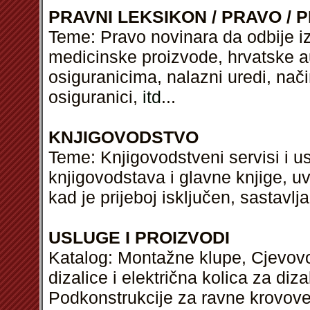
PRAVNI LEKSIKON / PRAVO / P
Teme: Pravo novinara da odbije izv
medicinske proizvode, hrvatske a
osiguranicima, nalazni uredi, nači
osiguranici,
itd
...
KNJIGOVODSTVO
Teme: Knjigovodstveni servisi i u
knjigovodstava i glavne knjige, uvj
kad je prijeboj isključen, sastavlj
USLUGE I PROIZVODI
Katalog: Montažne klupe, Cjevovod
dizalice i električna kolica za diz
Podkonstrukcije za ravne krovove,