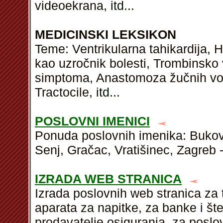
videoekrana,
itd
...
MEDICINSKI LEKSIKON
Teme: Ventrikularna tahikardija, 
kao uzročnik bolesti, Trombinsko 
simptoma, Anastomoza žučnih vo
Tractocile,
itd
...
POSLOVNI IMENICI
Ponuda poslovnih imenika: Bukov
Senj, Gračac, Vratišinec, Zagreb 
IZRADA WEB STRANICA
Izrada poslovnih web stranica za t
aparata za napitke, za banke i št
prodavatelje osiguranja, za posl