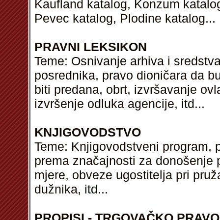
Kaufland katalog, Konzum katalog,
Pevec katalog, Plodine katalog...
PRAVNI LEKSIKON
Teme: Osnivanje arhiva i sredstva
posrednika, pravo dioničara da b
biti predana, obrt, izvršavanje ov
izvršenje odluka agencije,
itd
...
KNJIGOVODSTVO
Teme: Knjigovodstveni program, p
prema značajnosti za donošenje po
mjere, obveze ugostitelja pri pruž
dužnika,
itd
...
PROPISI - TRGOVAČKO PRAVO