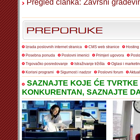
Pregled članka: Završni građevi
Izrada poslovnih internet stranica
CMS web stranice
Hosting
Posebna ponuda
Poslovni imenici
Primjeri ugovora
Poslo
Trgovačko posredovanje
Istraživanje tržišta
Oglasi i marketi
Korisni programi
Sigurnost i nadzor
Poslovni forum
Aktua
SAZNAJTE KOJE ĆE TVRTKE 
KONKURENTAN, SAZNAJTE DA 