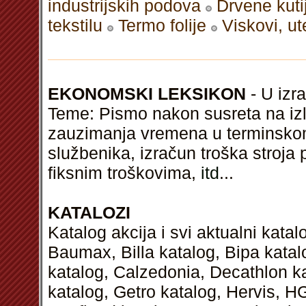
industrijskih podova
Drvene kuti
tekstilu
Termo folije
Viskovi, ut
EKONOMSKI LEKSIKON
- U izra
Teme: Pismo nakon susreta na izl
zauzimanja vremena u terminskom 
službenika, izračun troška stroja 
fiksnim troškovima,
itd
...
KATALOZI
Katalog akcija i svi aktualni kata
Baumax, Billa katalog, Bipa kata
katalog, Calzedonia, Decathlon k
katalog, Getro katalog, Hervis, H