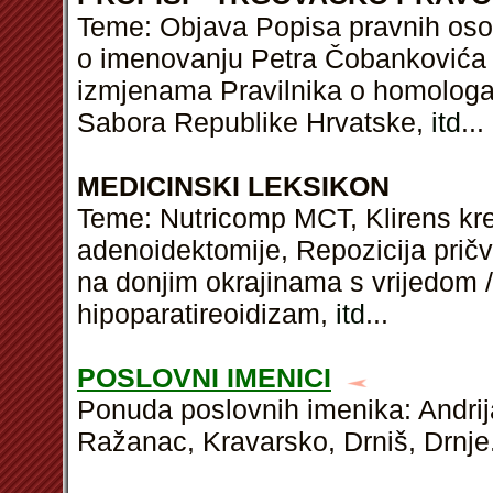
Teme: Objava Popisa pravnih osob
o imenovanju Petra Čobankovića m
izmjenama Pravilnika o homologaci
Sabora Republike Hrvatske,
itd
...
MEDICINSKI LEKSIKON
Teme: Nutricomp MCT, Klirens kre
adenoidektomije, Repozicija pričv
na donjim okrajinama s vrijedom /
hipoparatireoidizam,
itd
...
POSLOVNI IMENICI
Ponuda poslovnih imenika: Andrija
Ražanac, Kravarsko, Drniš, Drnje.