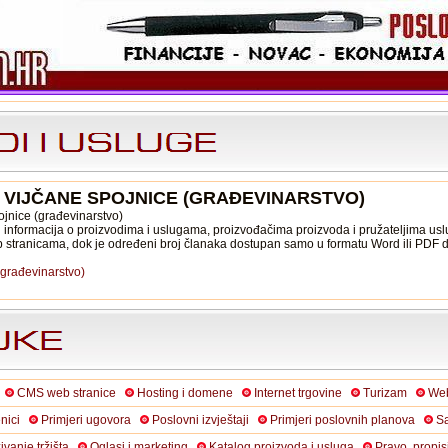
: VIJČANE SPOJNICE (GRAĐEVINARSTVO)
ojnice (građevinarstvo)
informacija o proizvodima i uslugama, proizvođačima proizvoda i pružateljima usl
b stranicama, dok je određeni broj članaka dostupan samo u formatu Word ili PDF
(građevinarstvo)
CMS web stranice
Hosting i domene
Internet trgovine
Turizam
Web
nici
Primjeri ugovora
Poslovni izvještaji
Primjeri poslovnih planova
Sa
živanje tržišta
Oglasi i marketing
Katalog proizvoda i usluga
Pravo, propis