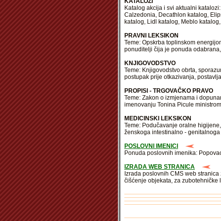
KATALOZI
Katalog akcija i svi aktualni katalo
Calzedonia, Decathlon katalog, Elip
katalog, Lidl katalog, Meblo katalog,
PRAVNI LEKSIKON
Teme: Opskrba toplinskom energijom
ponuditelji čija je ponuda odabrana
KNJIGOVODSTVO
Teme: Knjigovodstvo obrta, sporazumi
postupak prije otkazivanja, postavlj
PROPISI - TRGOVAČKO PRAVO
Teme: Zakon o izmjenama i dopunama
imenovanju Tonina Picule ministrom
MEDICINSKI LEKSIKON
Teme: Podučavanje oralne higijene, T
ženskoga intestinalno - genitalnoga
POSLOVNI IMENICI
Ponuda poslovnih imenika: Popovac, 
IZRADA WEB STRANICA
Izrada poslovnih CMS web stranica z
čišćenje objekata, za zubotehničke l