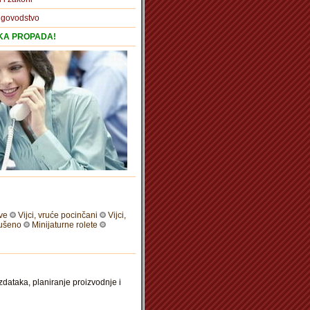
igovodstvo
TKA PROPADA!
ove
Vijci, vruće pocinčani
Vijci,
sušeno
Minijaturne rolete
zdataka, planiranje proizvodnje i