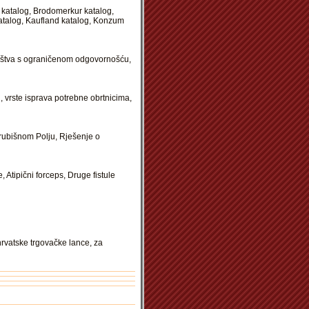
c katalog, Brodomerkur katalog,
katalog, Kaufland katalog, Konzum
ruštva s ograničenom odgovornošću,
, vrste isprava potrebne obrtnicima,
rubišnom Polju, Rješenje o
 Atipični forceps, Druge fistule
hrvatske trgovačke lance, za