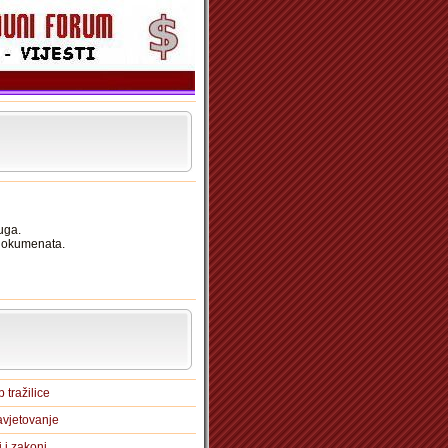
uga.
 dokumenata.
 tražilice
vjetovanje
i i zakoni