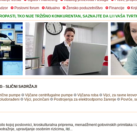
adzor
Poslovni forum
Aktualno
Žensko poduzetništvo
Financije
Knj
OPASTI, TKO NIJE TRŽIŠNO KONKURENTAN, SAZNAJTE DA LI I VAŠA TVR
G - SLIČNI SADRŽAJI
trične pumpe
Vijčane centrifugalne pumpe
Vijčana roba
Vijci, za ravne krov
poludorađeni
Vijci, pocinčani
Postrojenja za elektrootporno žarenje
Povrće, 
ilo kojoj poslovnici, kroskulturalna priprema, menadžment gotovinskih primitaka i i
potražnje, upravljanje osobnim rizicima,
itd
...