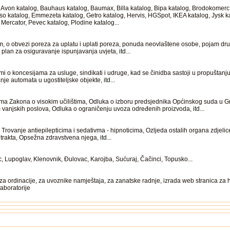
zi: Avon katalog, Bauhaus katalog, Baumax, Billa katalog, Bipa katalog, Brodokomer
so katalog, Emmezeta katalog, Getro katalog, Hervis, HGSpot, IKEA katalog, Jysk 
 Mercator, Pevec katalog, Plodine katalog...
, o obvezi poreza za uplatu i uplati poreza, ponuda neovlaštene osobe, pojam d
, plan za osiguravanje ispunjavanja uvjeta,
itd
...
 o koncesijama za usluge, sindikati i udruge, kad se činidba sastoji u propuštanju
anje automata u ugostiteljske objekte,
itd
...
 Zakona o visokim učilištima, Odluka o izboru predsjednika Općinskog suda u G
 vanjskih poslova, Odluka o ograničenju uvoza određenih proizvoda,
itd
...
rovanje antiepilepticima i sedativma - hipnoticima, Ozljeda ostalih organa zdjelice,
 trakta, Opsežna zdravstvena njega,
itd
...
Lupoglav, Klenovnik, Đulovac, Karojba, Sućuraj, Čačinci, Topusko...
a ordinacije, za uvoznike namještaja, za zanatske radnje, izrada web stranica za 
aboratorije