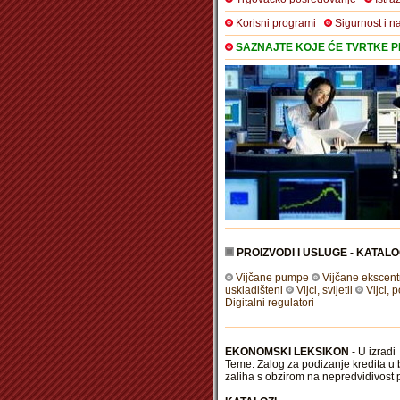
Korisni programi
Sigurnost i n
SAZNAJTE KOJE ĆE TVRTKE PR
PROIZVODI I USLUGE - KATALO
Vijčane pumpe
Vijčane ekscen
uskladišteni
Vijci, svijetli
Vijci, 
Digitalni regulatori
EKONOMSKI LEKSIKON
- U izradi
Teme: Zalog za podizanje kredita u b
zaliha s obzirom na nepredvidivost 