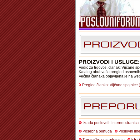
PROIZVODI I USLUGE
Vodič za trgovce, članak: Vijčane sp
Katalog obuhvaća pregled osnovnih 
Većina članaka objavljena je na we
Pregled članka: Vijčane spojnice 
Izrada poslovnih internet stranica
Posebna ponuda
Poslovni ime
Trgovačko posredovanje
Istra