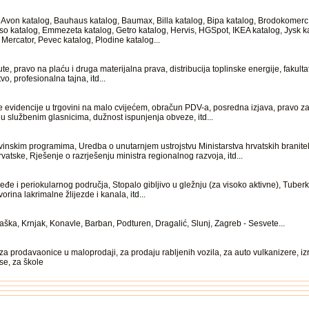
zi: Avon katalog, Bauhaus katalog, Baumax, Billa katalog, Bipa katalog, Brodokomer
so katalog, Emmezeta katalog, Getro katalog, Hervis, HGSpot, IKEA katalog, Jysk 
 Mercator, Pevec katalog, Plodine katalog...
 pravo na plaću i druga materijalna prava, distribucija toplinske energije, fakultat
tvo, profesionalna tajna,
itd
...
 evidencije u trgovini na malo cvijećem, obračun PDV-a, posredna izjava, pravo z
u službenim glasnicima, dužnost ispunjenja obveze,
itd
...
vinskim programima, Uredba o unutarnjem ustrojstvu Ministarstva hrvatskih branite
atske, Rješenje o razrješenju ministra regionalnog razvoja,
itd
...
eđe i periokularnog područja, Stopalo gibljivo u gležnju (za visoko aktivne), Tuber
orina lakrimalne žlijezde i kanala,
itd
...
ška, Krnjak, Konavle, Barban, Podturen, Dragalić, Slunj, Zagreb - Sesvete...
a prodavaonice u maloprodaji, za prodaju rabljenih vozila, za auto vulkanizere, iz
kse, za škole