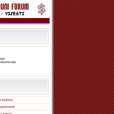
uga.
 dokumenata.
 tražilice
vjetovanje
i i zakoni