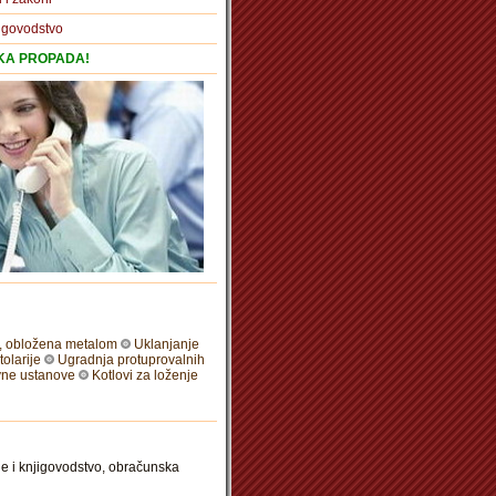
igovodstvo
TKA PROPADA!
m, obložena metalom
Uklanjanje
olarije
Ugradnja protuprovalnih
avne ustanove
Kotlovi za loženje
ge i knjigovodstvo, obračunska