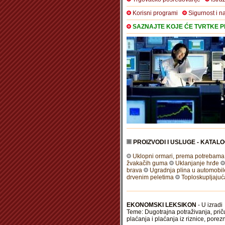
Korisni programi
Sigurnost i n
SAZNAJTE KOJE ĆE TVRTKE PR
PROIZVODI I USLUGE - KATALO
Uklopni ormari, prema potrebama
žvakačih guma
Uklanjanje hrđe
brava
Ugradnja plina u automobil
drvenim peletima
Toploskupljajuća
EKONOMSKI LEKSIKON
- U izradi
Teme: Dugotrajna potraživanja, prič
plaćanja i plaćanja iz riznice, porez