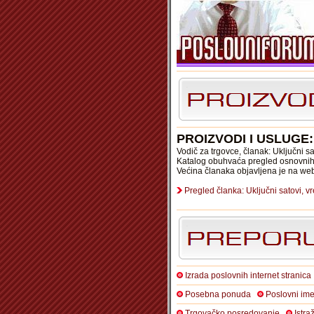
PROIZVODI I USLUGE
Vodič za trgovce, članak: Uključni s
Katalog obuhvaća pregled osnovnih 
Većina članaka objavljena je na we
Pregled članka: Uključni satovi, v
Izrada poslovnih internet stranica
Posebna ponuda
Poslovni ime
Trgovačko posredovanje
Istra