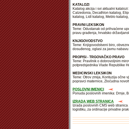
KATALOZI
Katalog akcija i svi aktualni katalo
Calzedonia, Decathlon katalog, Elip
katalog, Lidl katalog, Meblo katalog,
PRAVNI LEKSIKON
Teme: Odustanak od prihvaćene upute,
pravu građenja, hrvatsko državljans
KNJIGOVODSTVO
Teme: Knjigovodstveni biro, obvezne
dosuđenog, oglasi za javnu nabavu 
PROPISI - TRGOVAČKO PRAVO
Teme: Pravilnik o dobrovoljnim miro
potpredsjednika Vlade Republike Hrv
MEDICINSKI LEKSIKON
Teme: Otrov zmija, Kontuzija očne vj
popravci maternice, Zloćudna novotv
POSLOVNI IMENICI
Ponuda poslovnih imenika: Drnje, Ba
IZRADA WEB STRANICA
Izrada poslovnih CMS web stranica z
logistiku, za ordinacije privatne pra