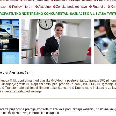
adzor
Poslovni forum
Aktualno
Žensko poduzetništvo
Financije
Knj
OPASTI, TKO NIJE TRŽIŠNO KONKURENTAN, SAZNAJTE DA LI I VAŠA TVR
G - SLIČNI SADRŽAJI
 kupca
Uklopni ormari, od plastike
Uklopna postrojenja, izolirana s SF6 plino
Uklanjanje grafita
Ukapljeni naftni plin, propan - butan (UNP, LPG)
Ugradnja st
e
Transformatorski limovi, limene trake, štancane
Kućne radio instalacije za j
 crijeva za zaštitu od korozije
uve za prijenosne premije, kontrole izlaza koje poduzimaju korisnici, poslovne knji
ne olakšice za razvoj internetskih usluga,
itd
...