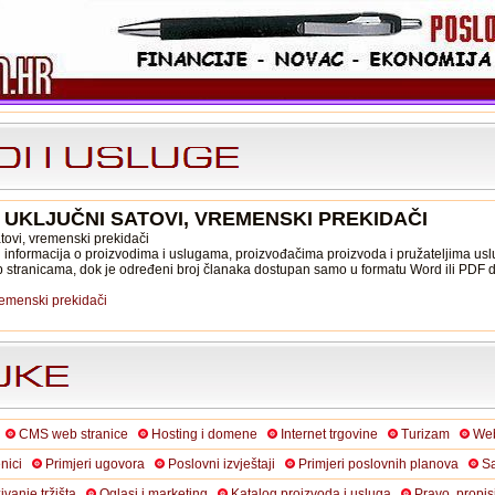
: UKLJUČNI SATOVI, VREMENSKI PREKIDAČI
atovi, vremenski prekidači
informacija o proizvodima i uslugama, proizvođačima proizvoda i pružateljima usl
b stranicama, dok je određeni broj članaka dostupan samo u formatu Word ili PDF
remenski prekidači
CMS web stranice
Hosting i domene
Internet trgovine
Turizam
Web
nici
Primjeri ugovora
Poslovni izvještaji
Primjeri poslovnih planova
Sa
živanje tržišta
Oglasi i marketing
Katalog proizvoda i usluga
Pravo, propis