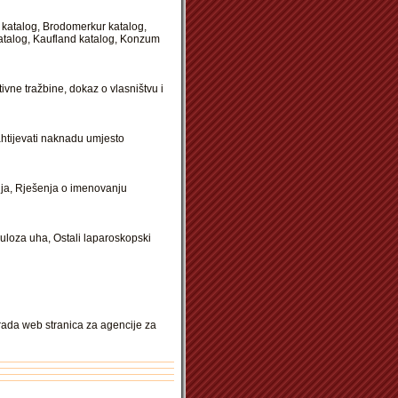
c katalog, Brodomerkur katalog,
katalog, Kaufland katalog, Konzum
ivne tražbine, dokaz o vlasništvu i
ahtijevati naknadu umjesto
lja, Rješenja o imenovanju
kuloza uha, Ostali laparoskopski
rada web stranica za agencije za