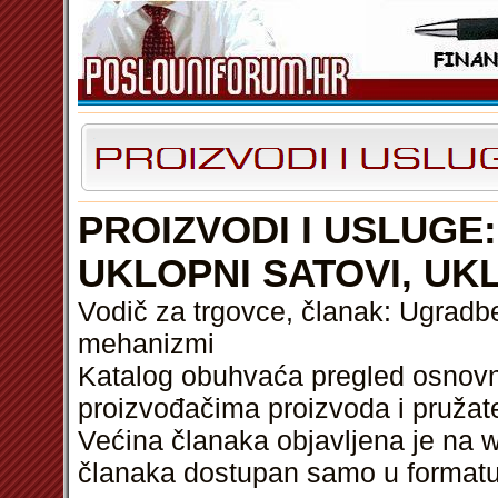
PROIZVODI I USLUGE
UKLOPNI SATOVI, UK
Vodič za trgovce, članak: Ugradben
mehanizmi
Katalog obuhvaća pregled osnovni
proizvođačima proizvoda i pružat
Većina članaka objavljena je na w
članaka dostupan samo u format