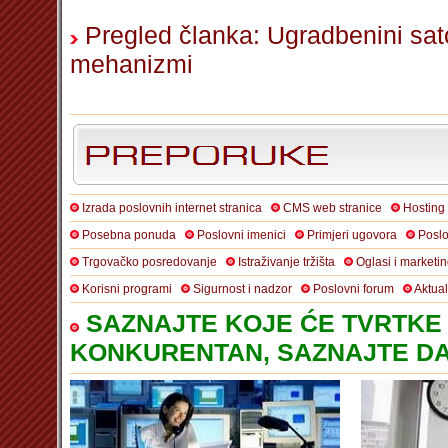
Pregled članka: Ugradbenini sato
mehanizmi
Izrada poslovnih internet stranica
CMS web stranice
Hosting
Posebna ponuda
Poslovni imenici
Primjeri ugovora
Poslo
Trgovačko posredovanje
Istraživanje tržišta
Oglasi i marketi
Korisni programi
Sigurnost i nadzor
Poslovni forum
Aktua
SAZNAJTE KOJE ĆE TVRTKE 
KONKURENTAN, SAZNAJTE DA 