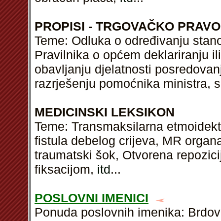
PROPISI - TRGOVAČKO PRAVO
Teme: Odluka o određivanju stano
Pravilnika o općem deklariranju il
obavljanju djelatnosti posredovan
razrješenju pomoćnika ministra, s
MEDICINSKI LEKSIKON
Teme: Transmaksilarna etmoidekto
fistula debelog crijeva, MR organa
traumatski šok, Otvorena repozici
fiksacijom,
itd
...
POSLOVNI IMENICI
Ponuda poslovnih imenika: Brdov