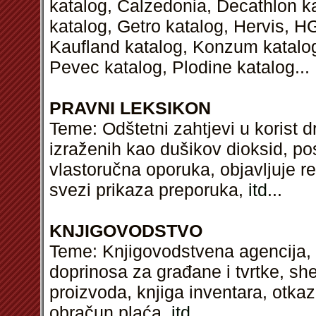
katalog, Calzedonia, Decathlon k
katalog, Getro katalog, Hervis, H
Kaufland katalog, Konzum katalog,
Pevec katalog, Plodine katalog...
PRAVNI LEKSIKON
Teme: Odštetni zahtjevi u korist 
izraženih kao dušikov dioksid, p
vlastoručna oporuka, objavljuje re
svezi prikaza preporuka,
itd
...
KNJIGOVODSTVO
Teme: Knjigovodstvena agencija, u
doprinosa za građane i tvrtke, sh
proizvoda, knjiga inventara, otk
obračun plaća,
itd
...