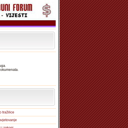
uga.
 dokumenata.
 tražilice
vjetovanje
i i zakoni