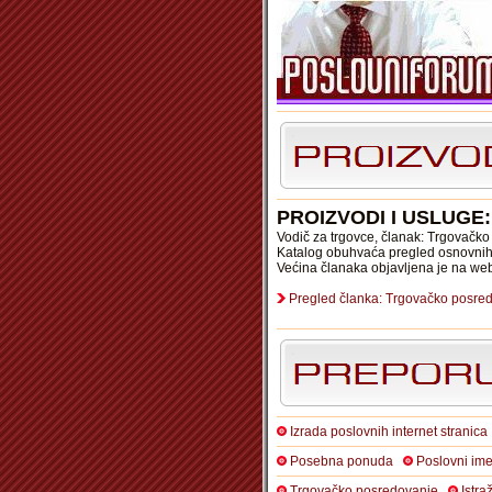
PROIZVODI I USLUG
Vodič za trgovce, članak: Trgovačko
Katalog obuhvaća pregled osnovnih 
Većina članaka objavljena je na we
Pregled članka: Trgovačko posred
Izrada poslovnih internet stranica
Posebna ponuda
Poslovni ime
Trgovačko posredovanje
Istra