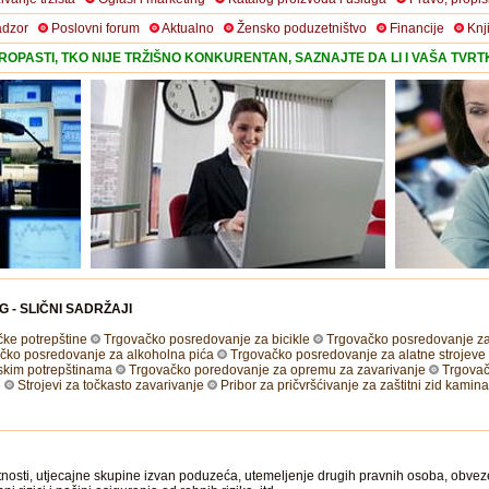
adzor
Poslovni forum
Aktualno
Žensko poduzetništvo
Financije
Knj
OPASTI, TKO NIJE TRŽIŠNO KONKURENTAN, SAZNAJTE DA LI I VAŠA TVR
G - SLIČNI SADRŽAJI
ke potrepštine
Trgovačko posredovanje za bicikle
Trgovačko posredovanje za
čko posredovanje za alkoholna pića
Trgovačko posredovanje za alatne strojeve
skim potrepštinama
Trgovačko poredovanje za opremu za zavarivanje
Trgovač
e
Strojevi za točkasto zavarivanje
Pribor za pričvršćivanje za zaštitni zid kamina
tnosti, utjecajne skupine izvan poduzeća, utemeljenje drugih pravnih osoba, obve