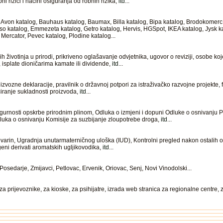
i rizici i načini osiguranja od robnih rizika,
itd
...
zi: Avon katalog, Bauhaus katalog, Baumax, Billa katalog, Bipa katalog, Brodokomer
so katalog, Emmezeta katalog, Getro katalog, Hervis, HGSpot, IKEA katalog, Jysk 
 Mercator, Pevec katalog, Plodine katalog...
ih životinja u prirodi, prikriveno oglašavanje odvjetnika, ugovor o reviziji, osobe koj
 isplate dioničarima kamate ili dividende,
itd
...
zvozne deklaracije, pravilnik o državnoj potpori za istraživačko razvojne projekte, f
iciranje sukladnosti proizvoda,
itd
...
gurnosti opskrbe prirodnim plinom, Odluka o izmjeni i dopuni Odluke o osnivanju 
dluka o osnivanju Komisije za suzbijanje zloupotrebe droga,
itd
...
varin, Ugradnja unutarmaterničnog uloška (IUD), Kontrolni pregled nakon ostalih obl
eni derivati aromatskih ugljikovodika,
itd
...
osedarje, Zmijavci, Petlovac, Ervenik, Oriovac, Senj, Novi Vinodolski...
 prijevoznike, za kioske, za psihijatre, izrada web stranica za regionalne centre, za