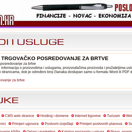
E: TRGOVAČKO POSREDOVANJE ZA BRTVE
 posredovanje za brtve
informacija o proizvodima i uslugama, proizvođačima proizvoda i pružateljima usl
b stranicama, dok je određeni broj članaka dostupan samo u formatu Word ili PDF
ovanje za brtve
CMS web stranice
Hosting i domene
Internet trgovine
Turizam
Web
nici
Primjeri ugovora
Poslovni izvještaji
Primjeri poslovnih planova
Sa
živanje tržišta
Oglasi i marketing
Katalog proizvoda i usluga
Pravo, propis