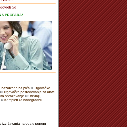
igovodstvo
TKA PROPADA!
 bezalkoholna pića
Trgovačko
Trgovačko posredovanje za alate
ko obrazovanje
Uređaji,
Kompleti za nadogradbu
ze izvršavanja naloga u punom