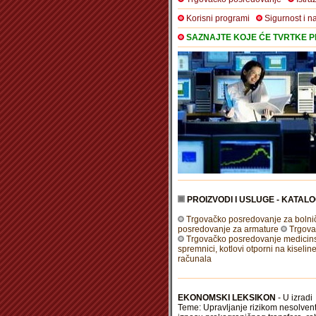
Korisni programi
Sigurnost i n
SAZNAJTE KOJE ĆE TVRTKE PR
PROIZVODI I USLUGE - KATALO
Trgovačko posredovanje za bolnič
posredovanje za armature
Trgova
Trgovačko posredovanje medicin
spremnici, kotlovi otporni na kiselin
računala
EKONOMSKI LEKSIKON
- U izradi
Teme: Upravljanje rizikom nesolven