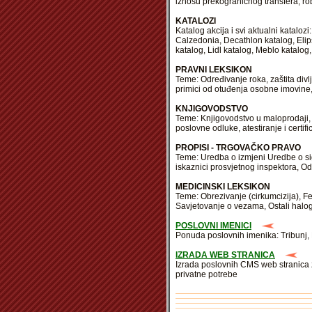
iznosu prekograničnog transfera, robn
KATALOZI
Katalog akcija i svi aktualni katalo
Calzedonia, Decathlon katalog, Elip
katalog, Lidl katalog, Meblo katalog,
PRAVNI LEKSIKON
Teme: Određivanje roka, zaštita divlj
primici od otuđenja osobne imovine,
KNJIGOVODSTVO
Teme: Knjigovodstvo u maloprodaji, i
poslovne odluke, atestiranje i certif
PROPISI - TRGOVAČKO PRAVO
Teme: Uredba o izmjeni Uredbe o si
iskaznici prosvjetnog inspektora, O
MEDICINSKI LEKSIKON
Teme: Obrezivanje (cirkumcizija), Fe
Savjetovanje o vezama, Ostali halog
POSLOVNI IMENICI
Ponuda poslovnih imenika: Tribunj, P
IZRADA WEB STRANICA
Izrada poslovnih CMS web stranica za
privatne potrebe