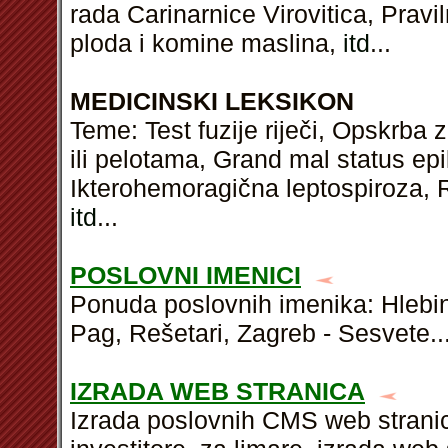
rada Carinarnice Virovitica, Pravi
ploda i komine maslina,
itd
...
MEDICINSKI LEKSIKON
Teme: Test fuzije riječi, Opskrb
ili pelotama, Grand mal status epil
Ikterohemoragična leptospiroza, R
itd
...
POSLOVNI IMENICI
Ponuda poslovnih imenika: Hlebine,
Pag, Rešetari, Zagreb - Sesvete..
IZRADA WEB STRANICA
Izrada poslovnih CMS web stranic