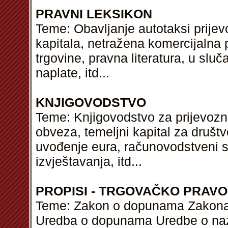
PRAVNI LEKSIKON
Teme: Obavljanje autotaksi prijev
kapitala, netražena komercijalna 
trgovine, pravna literatura, u sluč
naplate,
itd
...
KNJIGOVODSTVO
Teme: Knjigovodstvo za prijevozni
obveza, temeljni kapital za druš
uvođenje eura, računovodstveni st
izvještavanja,
itd
...
PROPISI - TRGOVAČKO PRAVO
Teme: Zakon o dopunama Zakona o 
Uredba o dopunama Uredbe o naz