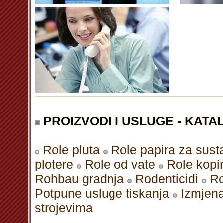
PROIZVODI I USLUGE - KATAL
Role pluta
Role papira za susta
plotere
Role od vate
Role kopi
Rohbau gradnja
Rodenticidi
Ro
Potpune usluge tiskanja
Izmjena
strojevima