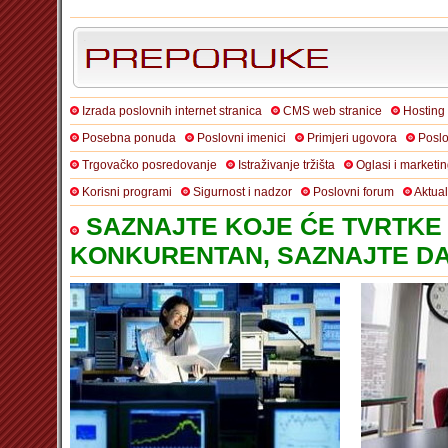
Izrada poslovnih internet stranica
CMS web stranice
Hosting
Posebna ponuda
Poslovni imenici
Primjeri ugovora
Poslo
Trgovačko posredovanje
Istraživanje tržišta
Oglasi i marketi
Korisni programi
Sigurnost i nadzor
Poslovni forum
Aktua
SAZNAJTE KOJE ĆE TVRTKE 
KONKURENTAN, SAZNAJTE DA 