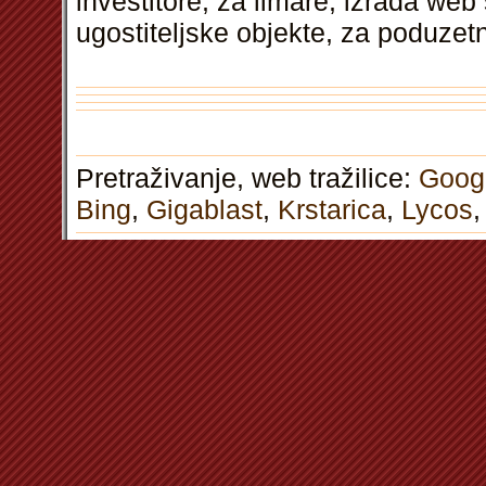
investitore, za limare, izrada web 
ugostiteljske objekte, za poduzet
Pretraživanje, web tražilice:
Goog
Bing
,
Gigablast
,
Krstarica
,
Lycos