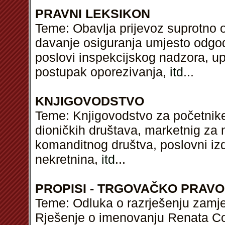
PRAVNI LEKSIKON
Teme: Obavlja prijevoz suprotno o
davanje osiguranja umjesto odgode
poslovi inspekcijskog nadzora, up
postupak oporezivanja,
itd
...
KNJIGOVODSTVO
Teme: Knjigovodstvo za početnike,
dioničkih društava, marketnig za 
komanditnog društva, poslovni izd
nekretnina,
itd
...
PROPISI - TRGOVAČKO PRAVO
Teme: Odluka o razrješenju zamjen
Rješenje o imenovanju Renata Co