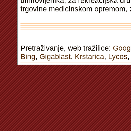
umirovljenika, za rekreacijska dr
trgovine medicinskom opremom, 
Pretraživanje, web tražilice:
Goog
Bing
,
Gigablast
,
Krstarica
,
Lycos