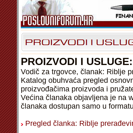
PROIZVODI I USLUGE
Vodič za trgovce, članak: Riblje 
Katalog obuhvaća pregled osnovni
proizvođačima proizvoda i pružat
Većina članaka objavljena je na w
članaka dostupan samo u format
Pregled članka: Riblje prerađev