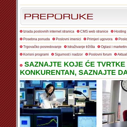
Izrada poslovnih internet stranica
CMS web stranice
Hosting
Posebna ponuda
Poslovni imenici
Primjeri ugovora
Poslo
Trgovačko posredovanje
Istraživanje tržišta
Oglasi i marketi
Korisni programi
Sigurnost i nadzor
Poslovni forum
Aktua
SAZNAJTE KOJE ĆE TVRTKE 
KONKURENTAN, SAZNAJTE DA 