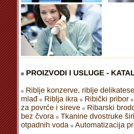
PROIZVODI I USLUGE - KATAL
Riblje konzerve, riblje delikates
mlađ
Riblja ikra
Ribički pribor
za povrće i sireve
Ribarski brodo
bez čvora
Tkanine dvostruke šir
otpadnih voda
Automatizacija p